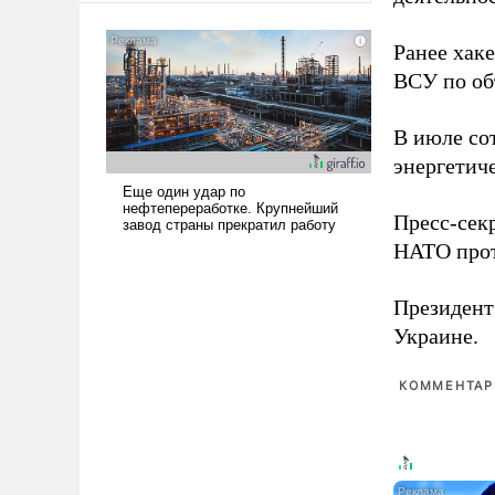
американские арсеналы.
Сложившаяся ситуация
Ранее хак
означает многолетний период
ВСУ по об
уязвимости США, например,
перед Китаем.
В июле с
энергетич
Пресс-сек
НАТО прот
Президен
Украине.
КОММЕНТАРИ