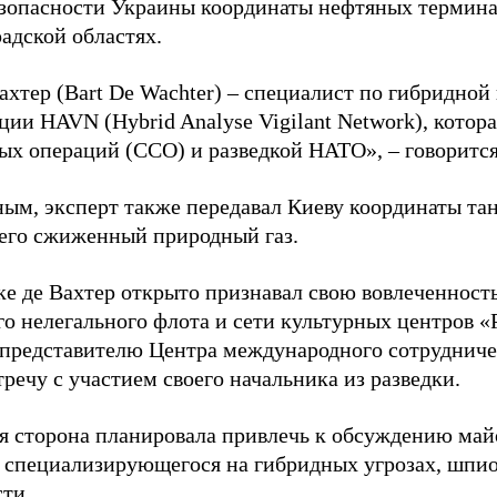
зопасности Украины координаты нефтяных термина
адской областях.
ахтер (Bart De Wachter) – специалист по гибридной
ции HAVN (Hybrid Analyse Vigilant Network), котор
ых операций (ССО) и разведкой НАТО», – говорится
ным, эксперт также передавал Киеву координаты та
его сжиженный природный газ.
ке де Вахтер открыто признавал свою вовлеченность
го нелегального флота и сети культурных центров «
 представителю Центра международного сотрудниче
речу с участием своего начальника из разведки.
я сторона планировала привлечь к обсуждению ма
 специализирующегося на гибридных угрозах, шпи
сти.