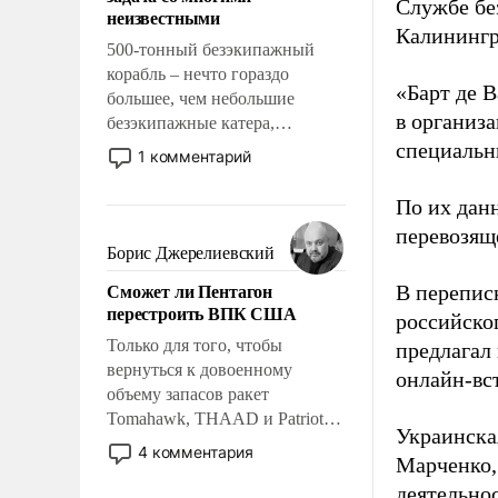
адаптироваться.
Службе бе
неизвестными
Калинингр
500-тонный безэкипажный
корабль – нечто гораздо
«Барт де В
большее, чем небольшие
в организа
безэкипажные катера,
применение которых уже
специальн
1 комментарий
стало обыденностью. Задача по
созданию такого корабля очень
По их дан
сложна и амбициозна. Однако
перевозящ
и ее реализация радикально
Борис Джерелиевский
поднимет наши боевые
Сможет ли Пентагон
В перепис
возможности.
перестроить ВПК США
российско
Только для того, чтобы
предлагал
вернуться к довоенному
онлайн-вст
объему запасов ракет
Tomahawk, THAAD и Patriot
Украинска
США потребуется более трех
4 комментария
Марченко,
лет. Даже небольшая война с
деятельно
Ираном опустошила