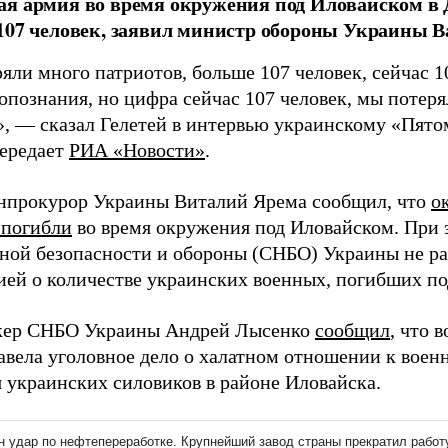
я армия во время окружения под Иловайском в 
107 человек, заявил министр обороны Украины В
яли много патриотов, больше 107 человек, сейчас 1
 опознания, но цифра сейчас 107 человек, мы потер
», — сказал Гелетей в интервью украинскому «Пято
передает
РИА «Новости»
.
енпрокурор Украины Виталий Ярема сообщил, что
о
 погибли
во время окружения под Иловайском. При 
ной безопасности и обороны (СНБО) Украины не ра
ей о количестве украинских военных, погибших по
кер СНБО Украины Андрей Лысенко
сообщил
, что 
авела уголовное дело о халатном отношении к воен
 украинских силовиков в районе Иловайска.