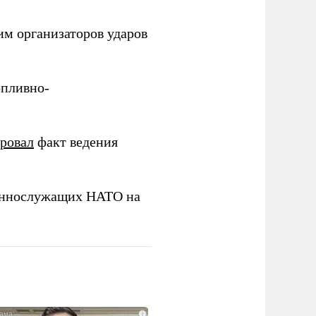
им организаторов ударов
опливно-
ировал
факт ведения
еннослужащих НАТО на
i