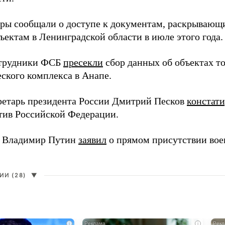
еры сообщали о доступе к документам, раскрывающ
ъектам в Ленинградской области в июле этого года.
отрудники ФСБ
пресекли
сбор данных об объектах т
еского комплекса в Анапе.
ретарь президента России Дмитрий Песков
констат
ив Российской Федерации.
т Владимир Путин
заявил
о прямом присутствии во
И (28)
▼
i
i