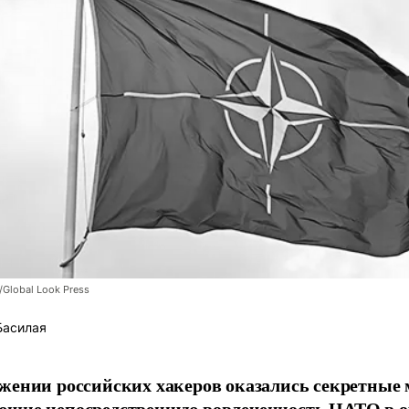
/Global Look Press
Басилая
жении российских хакеров оказались секретные
ющие непосредственную вовлеченность НАТО в о