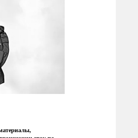
 материалы,
рганизации атак по