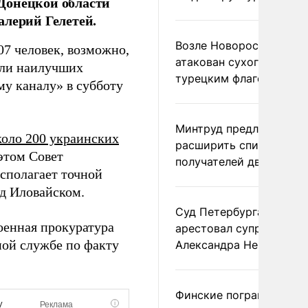
Донецкой области
алерий Гелетей.
Возле Новороссийска
07 человек, возможно,
атакован сухогруз под
яли наилучших
турецким флагом
му каналу» в субботу
Минтруд предложил
коло 200 украинских
расширить список
этом Совет
получателей двух пенс
сполагает точной
д Иловайском.
Суд Петербурга заочно
военная прокуратура
арестовал супругу
ной службе по факту
Александра Невзорова
Финские пограничники