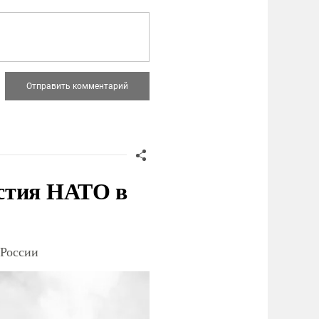
стия НАТО в
 России