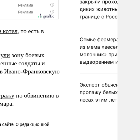
закрыли проходы для
диких животных на
границе с Россией
в котел
, то есть в
Семье фермера Уолкер
из мема «веселый
молочник» пригрозили
нули
зону боевых
выдворением из Росси
женные солдаты и
, в Ивано-Франковскую
Эксперт объяснил
пропажу белых грибов 
тражу
по обвинению в
лесах этим летом
мара.
 сайте. О редакционной