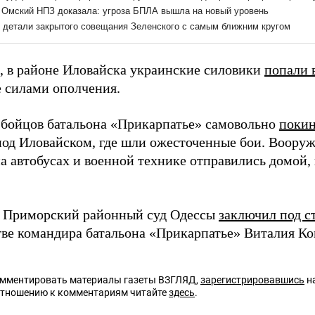
 в районе Иловайска украинские силовики
попали 
 силами ополчения.
 бойцов батальона «Прикарпатье» самовольно
поки
под Иловайском, где шли ожесточенные бои. Воору
а автобусах и военной технике отправились домой
я Приморский районный суд Одессы
заключил под с
тве командира батальона «Прикарпатье» Виталия Ко
омментировать материалы газеты ВЗГЛЯД,
зарегистрировавшись
на
отношению к комментариям читайте
здесь
.