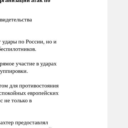
видетельства
 удары по России, но и
беспилотников.
ямое участие в ударах
руппировки.
том для противостояния
 спокойных европейских
с не только в
Вахтер предоставлял