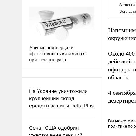
Напомним,
окружение
Ученые подтвердили
эффективность витамина C
Около 400
при лечении рака
действий 
офицеры н
область.
На Украине уничтожили
4 сентябр
крупнейший склад
дезертирс
средств защиты Delta Plus
Вы можете к
политике по 
Сенат США одобрил
ужесточение санкций