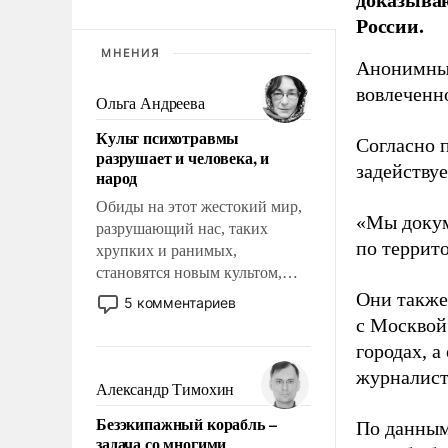
России.
МНЕНИЯ
Анонимные
вовлеченн
Ольга Андреева
Культ психотравмы
Согласно 
разрушает и человека, и
задейству
народ
Обиды на этот жестокий мир,
«Мы докум
разрушающий нас, таких
по террит
хрупких и ранимых,
становятся новым культом,
постепенно вытесняя и
Они также
5 комментариев
отменяя традиционное
с Москвой
требование к человеку – быть
городах, а
мужественным и твердым под
журналист
ударами судьбы, брать на себя
Александр Тимохин
ответственность, помогать
Безэкипажный корабль –
По данным
слабым, идти вперед и
задача со многими