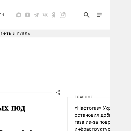
ТИ
НЕФТЬ И РУБЛЬ
ГЛАВНОЕ
ых под
«Нафтогаз» Украины
остановил добычу нефт
газа из-за повреждения
инфраструктуры