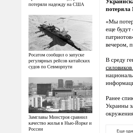
Украинска
потеряли надежду на США
потеряла 
«Мы потер
еще будут
патриотов
вечером, 
Росатом сообщил о запуске
В среду г
регулярных рейсов китайских
судов по Севморпути
силовиков
националь
информаци
Ранее спи
Украины з
окружения
Замглавы Минстроя сравнил
качество жилья в Нью-Йорке и
России