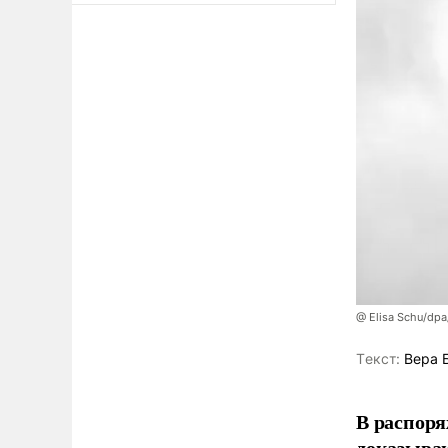
@ Elisa Schu/dpa
Tекст:
Вера 
В распоря
доказыва