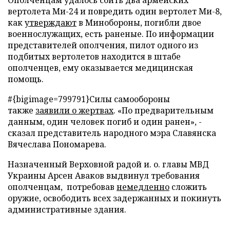
Ополченцам удалось сбить два армейских
вертолета Ми-24 и повредить один вертолет Ми-8,
как
утверждают
в Минобороны, погибли двое
военнослужащих, есть раненые. По информации
представителей ополчения, пилот одного из
подбитых вертолетов находится в штабе
ополченцев, ему оказывается медицинская
помощь.
#{bigimage=799791}Силы самообороны
также
заявили о жертвах
. «По предварительным
данным, один человек погиб и один ранен», -
сказал представитель народного мэра Славянска
Вячеслава Пономарева.
Назначенный Верховной радой и. о. главы МВД
Украины Арсен Аваков выдвинул требования
ополченцам, потребовав
немедленно
сложить
оружие, освободить всех задержанных и покинуть
административные здания.