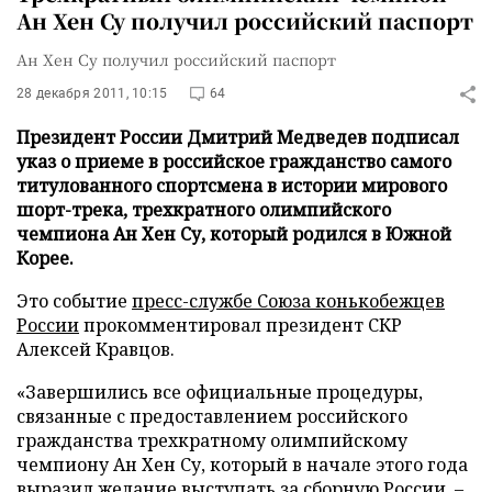
Ан Хен Су получил российский паспорт
Ан Хен Су получил российский паспорт
28 декабря 2011, 10:15
64
Президент России Дмитрий Медведев подписал
указ о приеме в российское гражданство самого
титулованного спортсмена в истории мирового
шорт-трека, трехкратного олимпийского
чемпиона Ан Хен Су, который родился в Южной
Корее.
Это событие
пресс-службе Союза конькобежцев
России
прокомментировал президент СКР
Алексей Кравцов.
«Завершились все официальные процедуры,
связанные с предоставлением российского
гражданства трехкратному олимпийскому
чемпиону Ан Хен Су, который в начале этого года
выразил желание выступать за сборную России, –