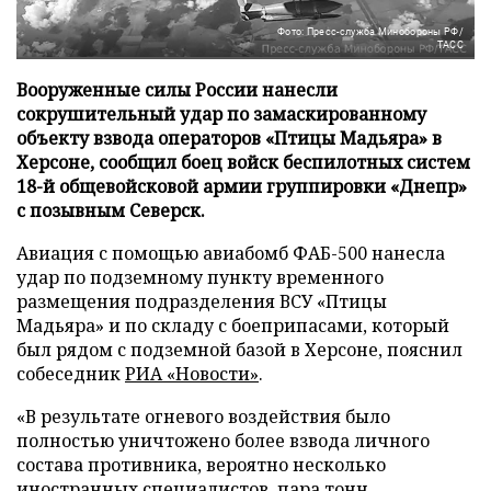
Фото: Пресс-служба Минобороны РФ/
ТАСС
Вооруженные силы России нанесли
сокрушительный удар по замаскированному
объекту взвода операторов «Птицы Мадьяра» в
Херсоне, сообщил боец войск беспилотных систем
18-й общевойсковой армии группировки «Днепр»
с позывным Северск.
Авиация с помощью авиабомб ФАБ-500 нанесла
удар по подземному пункту временного
размещения подразделения ВСУ «Птицы
Мадьяра» и по складу с боеприпасами, который
был рядом с подземной базой в Херсоне, пояснил
собеседник
РИА «Новости»
.
«В результате огневого воздействия было
полностью уничтожено более взвода личного
состава противника, вероятно несколько
иностранных специалистов, пара тонн