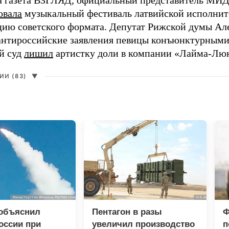
а газета ВЗГЛЯД, официальный представитель МИД
овала
музыкальный фестиваль латвийской исполнит
цию советского формата. Депутат Рижской думы Ал
нтироссийские заявления певицы конъюнктурными
й суд
лишил
артистку доли в компании «Лайма-Люк
И (83)
▼
 объяснил
Пентагон в разы
Ф
оссии при
увеличил производство
п