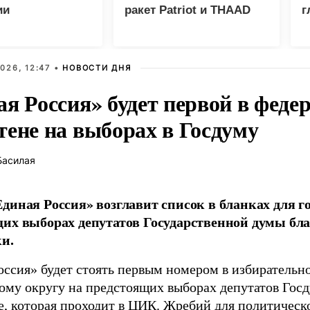
ии
ракет Patriot и THAAD
г
еских центров в
026, 12:47 •
НОВОСТИ ДНЯ
ая Россия» будет первой в феде
тене на выборах в Госдуму
Басилая
диная Россия» возглавит список в бланках для г
их выборах депутатов Государственной думы бла
и.
оссия» будет стоять первым номером в избирательн
ому округу на предстоящих выборах депутатов Гос
е, которая проходит в ЦИК. Жребий для политическ