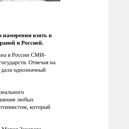
 намерении взять в
раной и Россией.
на в России СМИ-
государств. Отвечая на
 дала однозначный
 реального
решение любых
оптимистом, который