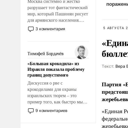
Москва системно и жестко
поражен
разрушает тот фантастический
логистич
мир, который Пашинян рисует
Киеве
для армянского населения.
Мир, где этому населению все
5 АВГУСТА 2
3 комментария
должны просто по
«Един
определению, где его
политические прожекты будут
бюлле
беспрекословно оплачиваться
Тимофей Бордачёв
за счет российских
«Большая крокодила» из
налогоплательщиков и где за
Tекст:
Вера 
Израиля показала проблему
свои поступки не нужно
границ допустимого
отвечать.
Партия «Е
Дискуссия о рве с
крокодилами для охраны
предстоящ
израильских тюрем – это
жеребьевк
пример того, как быстро мы
двигаемся по пути
9 комментариев
«Единая Р
революционных изменений.
федеральн
То, что несколько лет назад
жеребьевк
было образом для