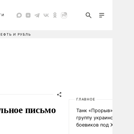
ТИ
НЕФТЬ И РУБЛЬ
ГЛАВНОЕ
льное письмо
Танк «Прорыв» уничто
группу украинских
боевиков под Харьково