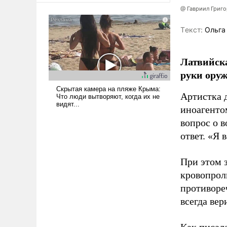
@ Гавриил Григ
Tекст:
Ольга
Латвийска
руки оруж
Артистка 
иноагентом
вопрос о 
ответ. «Я 
При этом з
кровопрол
противоре
всегда вер