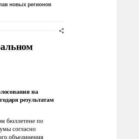
лав новых регионов
дорог стало одним из
приоритетов Народной
программы ЕР
ральном
олосования на
годаря результатам
ом бюллетене по
думы согласно
ого объединения