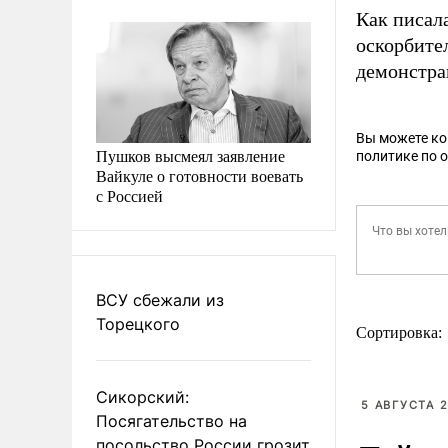
Как писал
оскорбите
демонстра
Вы можете к
Пушков высмеял заявление
политике по 
Вайкуле о готовности воевать
с Россией
ВСУ сбежали из
Торецкого
Сортировка:
Сикорский:
5 АВГУСТА 2
Посягательство на
посольство России грозит