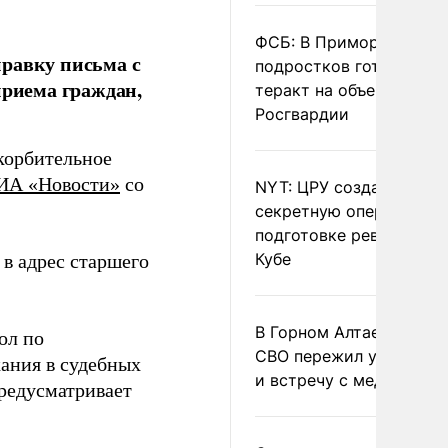
ФСБ: В Приморье трое
правку письма с
подростков готовили
приема граждан,
теракт на объекте
Росгвардии
корбительное
ИА «Новости»
со
NYT: ЦРУ создало
секретную опергруппу 
подготовке революции 
Кубе
в адрес старшего
В Горном Алтае участн
ол по
СВО пережил удар мол
кания в судебных
и встречу с медведем
предусматривает