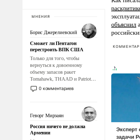
Как писал
раскритик
эксплуата
МНЕНИЯ
объяснил
а
российски
Борис Джерелиевский
Сможет ли Пентагон
КОММЕНТАРИ
перестроить ВПК США
Только для того, чтобы
вернуться к довоенному
объему запасов ракет
Tomahawk, THAAD и Patriot
США потребуется более трех
0 комментариев
лет. Даже небольшая война с
Ираном опустошила
американские арсеналы.
Сложившаяся ситуация
Геворг Мирзаян
означает многолетний период
Россия ничего не должна
уязвимости США, например,
Эксперт
Армении
перед Китаем.
задачи Р