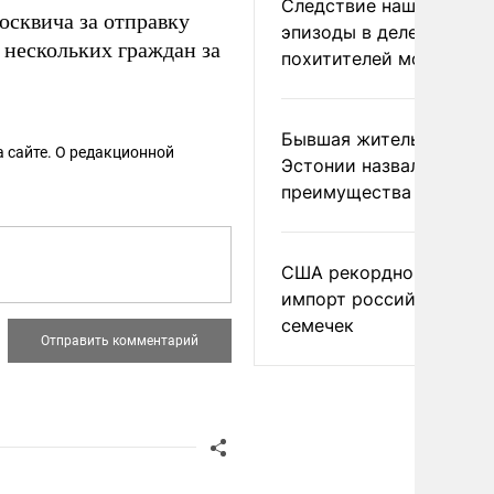
Следствие нашло новы
осквича за отправку
эпизоды в деле
нескольких граждан за
похитителей москвичек
Бывшая жительница
 сайте. О редакционной
Эстонии назвала главн
преимущества России
США рекордно нарасти
импорт российских
семечек