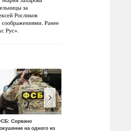
 Мария Захарова
ельницы за
ексей Росликов
 соображениями. Ранее
с Рус».
СБ: Сорвано
Герой России Сайбель:
окушение на одного из
Развитие железных