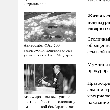
Tекст:
Алекс
сверхдоходов
Житель ст
нецензурн
говорится
Столичный
Авиабомбы ФАБ-500
обращение
уничтожили подземную базу
ссылкой н
украинских «Птиц Мадьяра»
Мужчина н
прокурора
Правоохра
администр
материала
Мэр Хиросимы выступил с
критикой России в годовщину
наказание 
американской бомбардировки