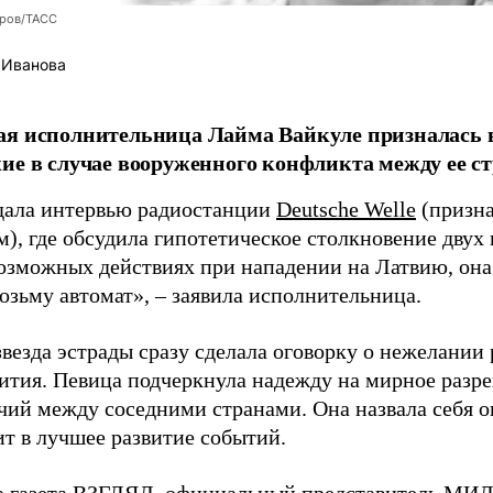
оров/ТАСС
 Иванова
я исполнительница Лайма Вайкуле призналась в
ие в случае вооруженного конфликта между ее ст
дала интервью радиостанции
Deutsche Welle
(призна
), где обсудила гипотетическое столкновение двух 
возможных действиях при нападении на Латвию, она
возьму автомат», – заявила исполнительница.
везда эстрады сразу сделала оговорку о нежелании
ития. Певица подчеркнула надежду на мирное раз
чий между соседними странами. Она назвала себя 
ит в лучшее развитие событий.