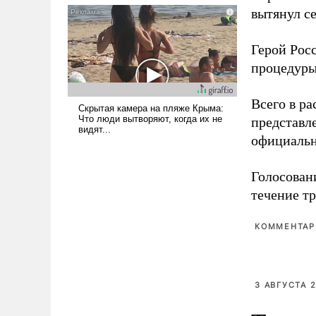
вытянул с
псевдонаучной фантастики,
стало всерьез обсуждаемой
идеей.
Герой Рос
процедуры
Всего в р
представл
официальн
Голосовани
течение тр
КОММЕНТАРИ
3 АВГУСТА 2