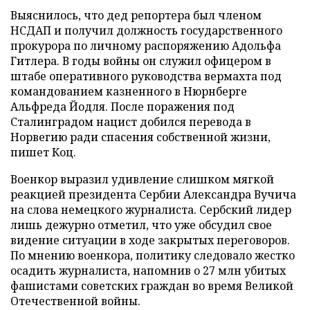
Выяснилось, что дед репортера был членом
НСДАП и получил должность государственного
прокурора по личному распоряжению Адольфа
Гитлера. В годы войны он служил офицером в
штабе оперативного руководства вермахта под
командованием казненного в Нюрнберге
Альфреда Йодля. После поражения под
Сталинградом нацист добился перевода в
Норвегию ради спасения собственной жизни,
пишет Коц.
Военкор выразил удивление слишком мягкой
реакцией президента Сербии Александра Вучича
на слова немецкого журналиста. Сербский лидер
лишь дежурно отметил, что уже обсудил свое
видение ситуации в ходе закрытых переговоров.
По мнению военкора, политику следовало жестко
осадить журналиста, напомнив о 27 млн убитых
фашистами советских граждан во время Великой
Отечественной войны.