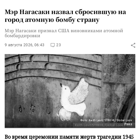
Мэр Нагасаки назвал сбросившую на
город атомную бомбу страну
Мэр Нагасаки признал США виновниками атомной
бомбардировки
9 августа 2026, 06:43
23
Фото: Keith Levit/STRKHL/Global Look
Press
Во время церемонии памяти жертв трагедии 1945