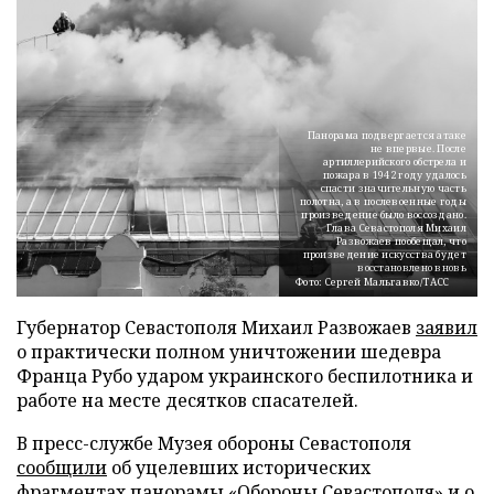
Панорама подвергается атаке
не впервые. После
артиллерийского обстрела и
пожара в 1942 году удалось
спасти значительную часть
полотна, а в послевоенные годы
произведение было воссоздано.
Глава Севастополя Михаил
Развожаев пообещал, что
произведение искусства будет
восстановлено вновь
Фото: Сергей Мальгавко/ТАСС
Губернатор Севастополя Михаил Развожаев
заявил
о практически полном уничтожении шедевра
Франца Рубо ударом украинского беспилотника и
работе на месте десятков спасателей.
В пресс-службе Музея обороны Севастополя
сообщили
об уцелевших исторических
фрагментах панорамы «Обороны Севастополя» и о