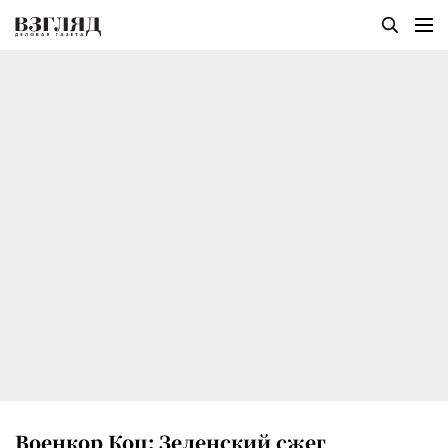
Военкор Коц: Зеленский сжег