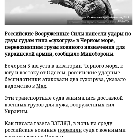
Фото: Станислав Красильников/РИА
Новости
Российские Вооруженные Силы нанесли удары по
двум судам типа «сухогруз» в Черном море,
перевозившим грузы военного назначения для
украинской армии, сообщило Минобороны.
Вечером 5 августа в акватории Черного моря, к
югу и востоку от Одессы, российские ударные
беспилотники атаковали два сухогруза, указало
ведомство в
Max
.
Эти транспортные суда занимались доставкой
военных грузов для нужд вооруженных сил
Украины.
Как писала газета ВЗГЛЯД, в ночь на среду
российские военные
поразили
суда с военными
грузами южнее Одессы.