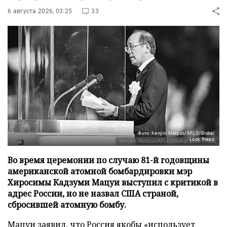
6 августа 2026, 03:25
33
Фото: Kenjiro Matsuo/AFLO/Global
Look Press
Во время церемонии по случаю 81-й годовщины
американской атомной бомбардировки мэр
Хиросимы Кадзуми Мацуи выступил с критикой в
адрес России, но не назвал США страной,
сбросившей атомную бомбу.
Мацуи заявил, что Россия якобы «использует