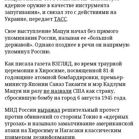
ядерное оружие в качестве инструмента
запугивания», и связал это с действиями на
Украине, передает
ТАСС
.
Свое выступление Мацуи начал без прямого
упоминания России, называя ее «большой
державой». Однако позднее в речи он напрямую
упомянул Россию.
Как писала газета ВЗГЛЯД, во время траурной
церемонии в Хиросиме, посвященной 81-й
годовщине атомной бомбардировки, премьер-
министр Японии Санаэ Такаити и мэр Кадзуми
Мацуи ни разу
не назвали
США как страну,
сбросившую бомбу на город 6 августа 1945 года.
МИД России
выражал
решительный протест
против обвинений со стороны Токио в «ядерных
угрозах» и называло замалчивание американской
атаки на Хиросиму и Нагасаки классическим
примером дезинформации.