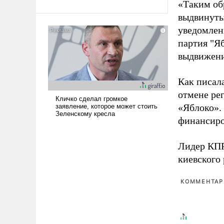
«Таким об
Ираном опустошила
выдвинуты
американские арсеналы.
уведомлени
Сложившаяся ситуация
партия "Я
означает многолетний период
уязвимости США, например,
выдвижения
перед Китаем.
Как писал
отмене ре
«Яблоко».
финансиро
Лидер КП
киевского
КОММЕНТАРИ