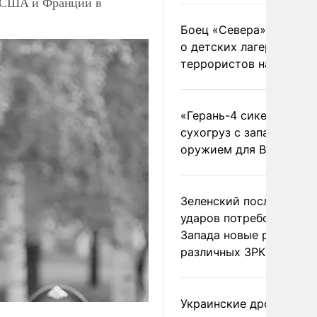
, США и Франции в
Боец «Севера» рассказ
о детских лагерях
террористов на Украин
«Герань-4 сикер» пора
сухогруз с западным
оружием для ВСУ
Зеленский после ночны
ударов потребовал у
Запада новые ракеты д
различных ЗРК
Украинские дроны