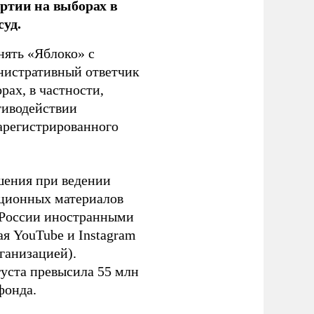
ртии на выборах в
уд.
нять «Яблоко» с
инистративный ответчик
ах, в частности,
тиводействии
зарегистрированного
шения при ведении
ационных материалов
в России иностранными
я YouTube и Instagram
ганизацией).
густа превысила 55 млн
фонда.