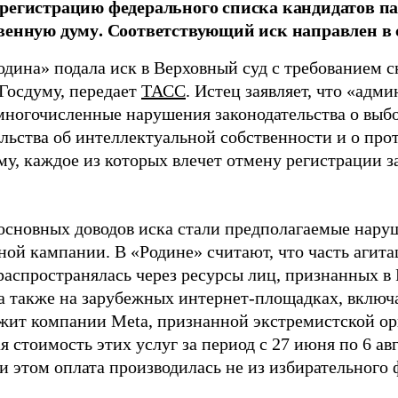
регистрацию федерального списка кандидатов па
венную думу. Соответствующий иск направлен в с
одина» подала иск в Верховный суд с требованием с
 Госдуму, передает
ТАСС
. Истец заявляет, что «адм
многочисленные нарушения законодательства о выбор
ельства об интеллектуальной собственности и о про
му, каждое из которых влечет отмену регистрации 
основных доводов иска стали предполагаемые нару
ной кампании. В «Родине» считают, что часть агит
распространялась через ресурсы лиц, признанных 
 а также на зарубежных интернет-площадках, включа
жит компании Meta, признанной экстремистской ор
 стоимость этих услуг за период с 27 июня по 6 ав
и этом оплата производилась не из избирательного 