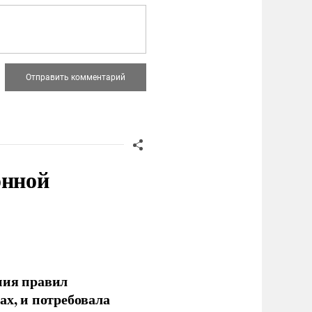
онной
ния правил
ах, и потребовала