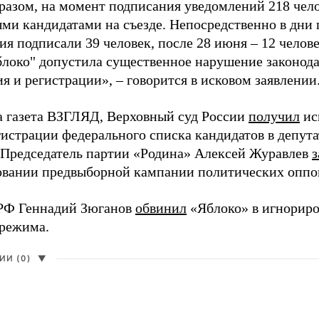
разом, на момент подписания уведомлений 218 чело
ми кандидатами на съезде. Непосредственно в дни 
я подписали 39 человек, после 28 июня – 12 челов
блоко" допустила существенное нарушение законода
 и регистрации», – говорится в исковом заявлении
а газета ВЗГЛЯД, Верховный суд России
получил
ис
гистрации федерального списка кандидатов в депут
 Председатель партии «Родина» Алексей Журавлев
з
вании предвыборной кампании политических оппо
РФ Геннадий Зюганов
обвинил
«Яблоко» в игнорир
 режима.
И (0)
▼