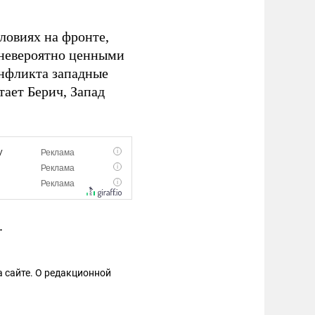
ловиях на фронте,
ь невероятно ценными
онфликта западные
тает Берич, Запад
.
 сайте. О редакционной