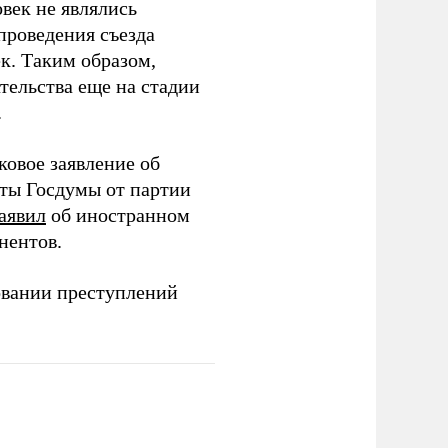
век не являлись
проведения съезда
ек. Таким образом,
тельства еще на стадии
.
ковое заявление об
аты Госдумы от партии
аявил
об иностранном
нентов.
овании преступлений