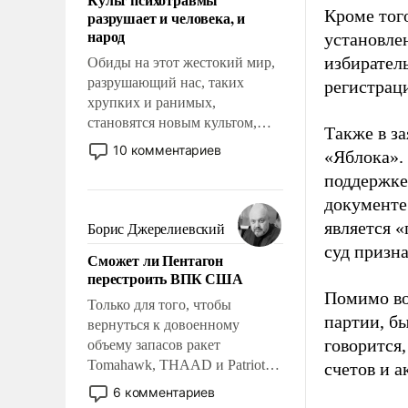
возможности.
Кроме тог
разрушает и человека, и
народ
установле
избиратель
Обиды на этот жестокий мир,
разрушающий нас, таких
регистрац
хрупких и ранимых,
становятся новым культом,
Также в з
постепенно вытесняя и
10 комментариев
«Яблока».
отменяя традиционное
поддержке
требование к человеку – быть
документе
мужественным и твердым под
ударами судьбы, брать на себя
является 
Борис Джерелиевский
ответственность, помогать
суд призн
Сможет ли Пентагон
слабым, идти вперед и
перестроить ВПК США
адаптироваться.
Помимо во
Только для того, чтобы
партии, б
вернуться к довоенному
говорится,
объему запасов ракет
Tomahawk, THAAD и Patriot
счетов и 
США потребуется более трех
6 комментариев
лет. Даже небольшая война с