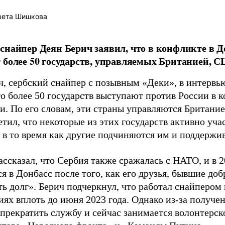
вета Шишкова
снайпер Деян Берич заявил, что в конфликте в Д
 более 50 государств, управляемых Британией, 
ч, сербский снайпер с позывным «Деки», в интервь
о более 50 государств выступают против России в 
и. По его словам, эти страны управляются Британ
тил, что некоторые из этих государств активно уча
, в то время как другие подчиняются им и поддержи
ссказал, что Сербия также сражалась с НАТО, и в 
я в Донбасс после того, как его друзья, бывшие до
ь долг». Берич подчеркнул, что работал снайпером
иях вплоть до июня 2023 года. Однако из-за получе
прекратить службу и сейчас занимается волонтерск