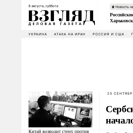
8 августа, суббота
Новость ч
Российски
Харьковск
УКРАИНА
АТАКА НА ИРАН
РОССИЯ И США
25 СЕНТЯБРЯ
Сербск
начало
Китай возводит стену против