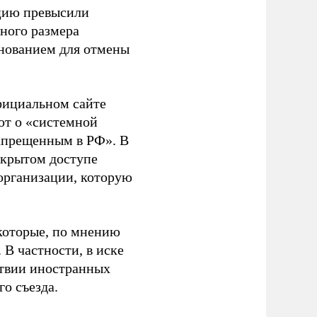
ацию превысили
ного размера
основанием для отмены
фициальном сайте
ют о «системной
апрещенным в РФ». В
ткрытом доступе
организации, которую
которые, по мнению
В частности, в иске
тствии иностранных
о съезда.