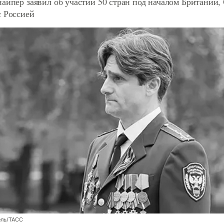
найпер заявил об участии 50 стран под началом Британии
с Россией
ль/ТАСС