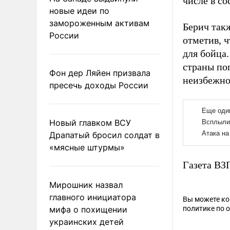
числе в с
новые идеи по
замороженным активам
Берич так
России
отметив, ч
для бойца
страны поп
Фон дер Ляйен призвала
неизбежно
пресечь доходы России
Новый главком ВСУ
Драпатый бросил солдат в
«мясные штурмы»
Газета ВЗ
Мирошник назвал
главного инициатора
Вы можете к
мифа о похищении
политике по 
украинских детей