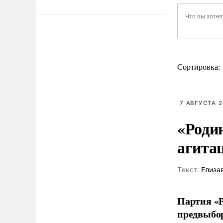
Сортировка:
7 АВГУСТА 2
«Роди
агита
Tекст:
Елиза
Партия «Р
предвыбор