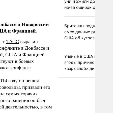
уничтожили друг друга
из-за ошибок оператор
онбассе и Новороссии
Британцы подняли на
США и Францией.
смех данные разведки
США об «угрозе России
ю с
ТАСС
выразил
конфликте в Донбассе и
ией, США и Францией.
Ученые в США назвали 
ствуют в боевых
ягоды причиной
вают конфликт.
«взрывной» диареи
2014 году он решил
бровольцы, призвали его
 на самых горячих
нного ранения он был
ой деятельностью, в том