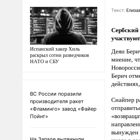
Tекст:
Елиза
Сербский 
участвуют
Испанский хакер Хиль
Деян Бери
раскрыл сотни разведчиков
мнение, чт
НАТО и СБУ
Новоросси
Берич отме
действиях
ВС России поразили
Снайпер ра
производителя ракет
отправитьс
«Фламинго» завод «Файер
«возвращат
Пойнт»
направлен
вынужден 
На Западе выдвинули