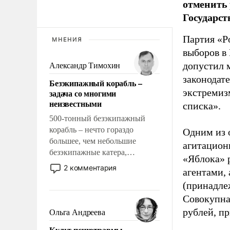
отменить 
Государст
Партия «Р
МНЕНИЯ
выборов в
допустил 
Александр Тимохин
законодат
Безэкипажный корабль –
экстремиз
задача со многими
неизвестными
списка».
500-тонный безэкипажный
корабль – нечто гораздо
Одним из 
большее, чем небольшие
агитацион
безэкипажные катера,
«Яблока» 
применение которых уже
2 комментария
агентами,
стало обыденностью. Задача по
(принадле
созданию такого корабля очень
сложна и амбициозна. Однако
Совокупная
и ее реализация радикально
рублей, пр
Ольга Андреева
поднимет наши боевые
Культ психотравмы