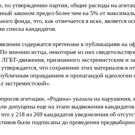
о, по утверждению партии, общие расходы на агит
нный законом предел более чем на 5% от максималь
ного фонда, что, как отмечается в иске, является 
ии списка кандидатов.
аявлении содержатся претензии к публикациям на о
 По мнению истца, некоторые из них свидетельству
 ЛГБТ-движения, признанного экстремистским и з
 утверждается, что сохранение этих материалов в о
«публичным оправданием и пропагандой идеологии 
ал экстремистской».
просов агитации, «Родина» указала на нарушения, 
ыли допущены еще на этапе выдвижения кандидатов. 
 что у 218 из 269 кандидатов уведомления об отсу
активов были подписаны до проведения предвыборног