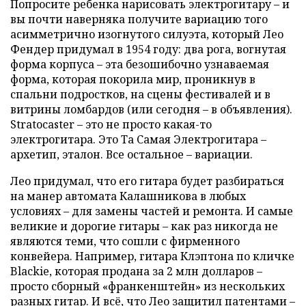
Попросите ребенка нарисовать электрогитару – и
вы почти наверняка получите вариацию того
асимметрично изогнутого силуэта, который Лео
Фендер придумал в 1954 году: два рога, вогнутая
форма корпуса – эта безошибочно узнаваемая
форма, которая покорила мир, проникнув в
спальни подростков, на сцены фестивалей и в
витрины ломбардов (или сегодня – в объявления).
Stratocaster – это не просто какая-то
электрогитара. Это Та Самая Электрогитара –
архетип, эталон. Все остальное – вариации.
Лео придумал, что его гитара будет разбираться
на манер автомата Калашникова в любых
условиях – для замены частей и ремонта. И самые
великие и дорогие гитары – как раз никогда не
являются теми, что сошли с фирменного
конвейера. Например, гитара Клэптона по кличке
Blackie, которая продана за 2 млн долларов –
просто сборный «франкенштейн» из нескольких
разных гитар. И всё, что Лео защитил патентами –