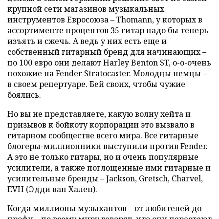
крупной сети магазинов музыкальных
инструментов Евросоюза – Thomann, у которых в
ассортименте процентов 35 гитар надо бы теперь
изъять и сжечь. А ведь у них есть еще и
собcтвенный гитарный бренд для начинающих –
по 100 евро они делают Harley Benton ST, о-о-очень
похожие на Fender Stratocaster. Молодцы немцы –
в своем репертуаре. Бей своих, чтобы чужие
боялись.
Но вы не представляете, какую волну хейта и
призывов к бойкоту корпорации это вызвало в
гитарном сообществе всего мира. Все гитарные
блогеры-миллионники выступили против Fender.
А это не только гитары, но и очень популярные
усилители, а также поглощенные ими гитарные и
усилительные бренды – Jackson, Gretsch, Charvel,
EVH (Эдди ван Хален).
Когда миллионы музыкантов – от любителей до
профи – по всему миру говорят, что они перестают