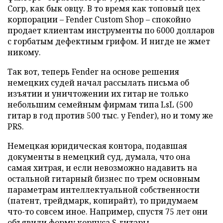
Corp, как бык овцу. В то время как топовый цех
корпорации – Fender Custom Shop – спокойно
продает клиентам инструменты по 6000 долларов
с горбатым дефектным грифом. И нигде не жмет
никому.
Так вот, теперь Fender на основе решения
немецких судей начал рассылать письма об
изъятии и уничтожении их гитар не только
небольшим семейным фирмам типа LsL (500
гитар в год против 500 тыс. у Fender), но и тому же
PRS.
Немецкая юридическая контора, подавшая
документы в немецкий суд, думала, что она
самая хитрая, и если невозможно надавить на
остальной гитарный бизнес по трем основным
параметрам интеллектуальной собственности
(патент, трейдмарк, копирайт), то придумаем
что-то совсем иное. Например, спустя 75 лет они
объявили форму корпуса S-гитары