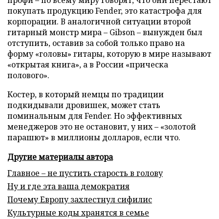
покупать продукцию Fender, это катастрофа для
корпорации. В аналогичной ситуации второй
гитарный монстр мира – Gibson – вынужден был
отступить, оставив за собой только право на
форму «головы» гитары, которую в мире называют
«открытая книга», а в России «прическа
полового».
Костер, в который немцы по традиции
подкидывали дровишек, может стать
поминальным для Fender. Но эффективных
менеджеров это не остановит, у них – «золотой
парашют» в миллионы долларов, если что.
Другие материалы автора
Главное – не пустить старость в голову
Ну и где эта ваша демократия
Почему Европу захлестнул сифилис
Культурные коды хранятся в семье