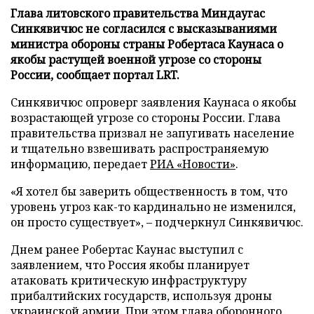
Глава литовского правительства Миндаугас
Синкявичюс не согласился с высказываниями
министра обороны страны Робертаса Каунаса о
якобы растущей военной угрозе со стороны
России, сообщает портал LRT.
Синкявичюс опроверг заявления Каунаса о якобы
возрастающей угрозе со стороны России. Глава
правительства призвал не запугивать население
и тщательно взвешивать распространяемую
информацию, передает
РИА «Новости»
.
«Я хотел бы заверить общественность в том, что
уровень угроз как-то кардинально не изменился,
он просто существует», – подчеркнул Синкявичюс.
Днем ранее Робертас Каунас выступил с
заявлением, что Россия якобы планирует
атаковать критическую инфраструктуру
прибалтийских государств, используя дроны
украинской армии. При этом глава оборонного