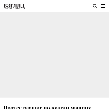
Протестующие подожгли машину