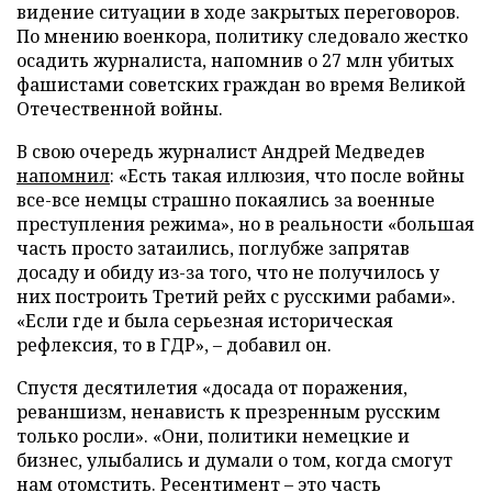
видение ситуации в ходе закрытых переговоров.
По мнению военкора, политику следовало жестко
осадить журналиста, напомнив о 27 млн убитых
фашистами советских граждан во время Великой
Отечественной войны.
В свою очередь журналист Андрей Медведев
напомнил
: «Есть такая иллюзия, что после войны
все-все немцы страшно покаялись за военные
преступления режима», но в реальности «большая
часть просто затаились, поглубже запрятав
досаду и обиду из-за того, что не получилось у
них построить Третий рейх с русскими рабами».
«Если где и была серьезная историческая
рефлексия, то в ГДР», – добавил он.
Спустя десятилетия «досада от поражения,
реваншизм, ненависть к презренным русским
только росли». «Они, политики немецкие и
бизнес, улыбались и думали о том, когда смогут
нам отомстить. Ресентимент – это часть