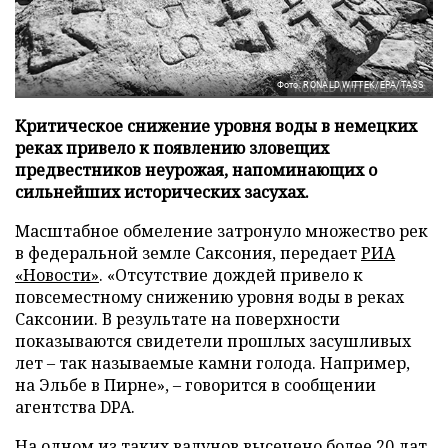
Фото: RONALD WITTEK/EPA/TASS
Критическое снижение уровня воды в немецких
реках привело к появлению зловещих
предвестников неурожая, напоминающих о
сильнейших исторических засухах.
Масштабное обмеление затронуло множество рек
в федеральной земле Саксония, передает
РИА
«Новости»
. «Отсутствие дождей привело к
повсеместному снижению уровня воды в реках
Саксонии. В результате на поверхности
показываются свидетели прошлых засушливых
лет – так называемые камни голода. Например,
на Эльбе в Пирне», – говорится в сообщении
агентства DPA.
На одном из таких валунов высечено более 20 дат,