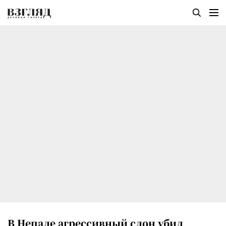
В Непале агрессивный слон убил