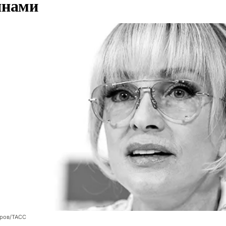
янами
оров/ТАСС