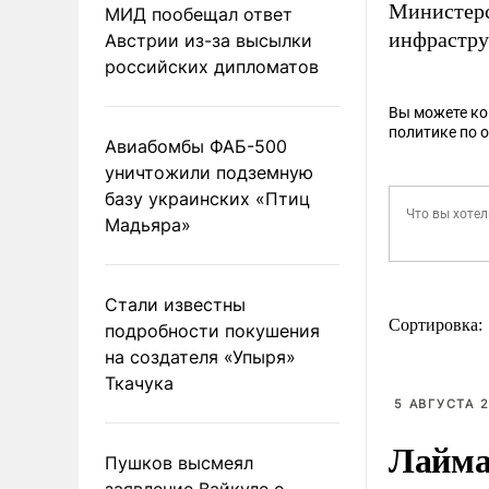
Министерс
МИД пообещал ответ
инфраструк
Австрии из-за высылки
российских дипломатов
Вы можете к
политике по 
Авиабомбы ФАБ-500
уничтожили подземную
базу украинских «Птиц
Мадьяра»
Стали известны
Сортировка:
подробности покушения
на создателя «Упыря»
Ткачука
5 АВГУСТА 2
Лайма 
Пушков высмеял
заявление Вайкуле о