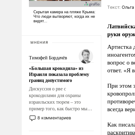
Tекст:
Ольга
Латвийска
руки оруж
МНЕНИЯ
Артистка 
иноагентом
Тимофей Бордачёв
вопрос о 
«Большая крокодила» из
ответ. «Я 
Израиля показала проблему
границ допустимого
При этом з
Дискуссия о рве с
кровопрол
крокодилами для охраны
противоре
израильских тюрем – это
всегда вер
пример того, как быстро мы
двигаемся по пути
8 комментариев
революционных изменений.
Как писал
То, что несколько лет назад
раскритик