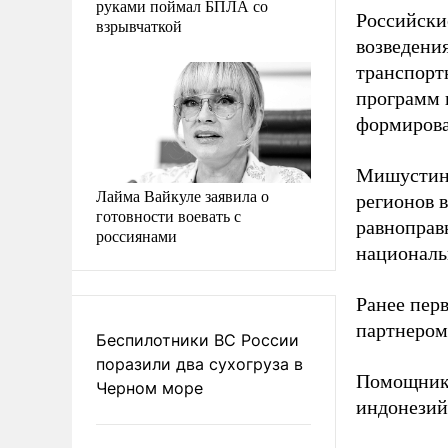
руками поймал БПЛА со
Российски
взрывчаткой
возведени
транспорт
программ 
формирова
Мишустин 
Лайма Вайкуле заявила о
регионов в
готовности воевать с
равноправ
россиянами
националь
Ранее пер
партнером
Беспилотники ВС России
поразили два сухогруза в
Помощник
Черном море
индонезий