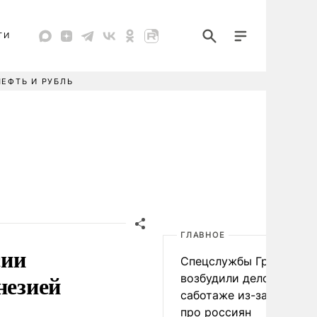
ТИ
НЕФТЬ И РУБЛЬ
ГЛАВНОЕ
сии
Спецслужбы Грузии
незией
возбудили дело о
саботаже из-за фейков
про россиян