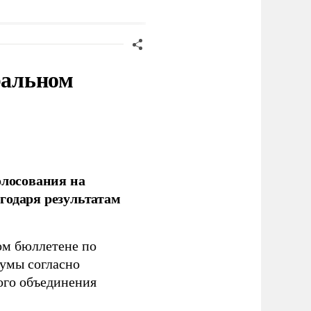
ТК
день» превысили 1
млрд долларов
ральном
олосования на
годаря результатам
ом бюллетене по
думы согласно
ого объединения