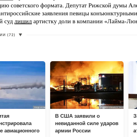
цию советского формата. Депутат Рижской думы Ал
нтироссийские заявления певицы конъюнктурными
й суд
лишил
артистку доли в компании «Лайма-Люк
И (72)
▼
итая
В США заявили о
З
нстрировала
невиданной силе ударов
н
е авиационного
армии России
а