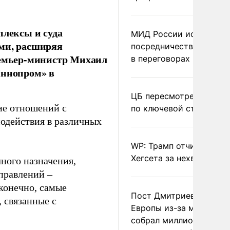
плексы и суда
МИД России исключил
ами, расширяя
посредничество Герма
ремьер-министр Михаил
в переговорах по Украи
ннопром» в
ЦБ пересмотрел прогно
ие отношений с
по ключевой ставке
одействия в различных
WP: Трамп отчитал
Хегсета за нехватку ра
ного назначения,
правлений –
конечно, самые
Пост Дмитриева о гибе
 связанные с
Европы из-за мигранто
собрал миллион