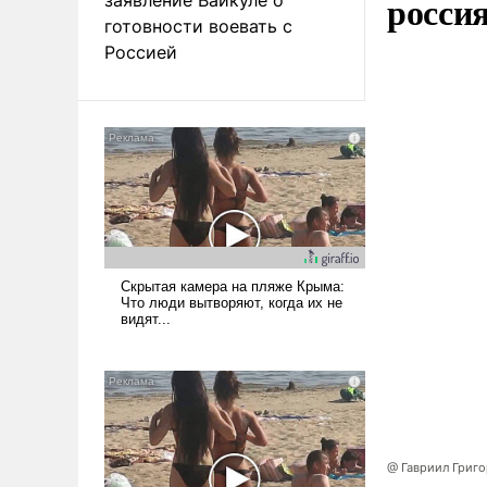
росси
готовности воевать с
Россией
@ Гавриил Григ