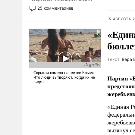
ядерного
то это уже стараются не
25 комментариев
использовать – так же, как
«бабка», «дед», – хотя бы в
5 АВГУСТА 2
образованной среде, потому
«Един
что оно уже несет негативные
коннотации.
бюлле
Tекст:
Вера 
Партия «Е
предстоящ
жеребьевк
«Единая Р
федеральн
жеребьевк
вытянул с