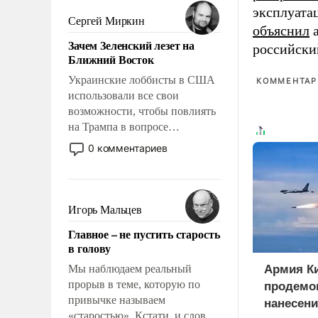
было образом для
эксплуата
псевдонаучной фантастики,
Сергей Миркин
объяснил
а
стало всерьез обсуждаемой
Зачем Зеленский лезет на
идеей.
российски
Ближний Восток
Украинские лоббисты в США
КОММЕНТАРИ
использовали все свои
возможности, чтобы повлиять
на Трампа в вопросе
предоставления вооружений
0 комментариев
своим нанимателям. Вероятно,
кому-то из тех, кто
консультирует Киев, пришла в
голову мысль: хорошо бы
Игорь Мальцев
продемонстрировать, что
Главное – не пустить старость
Украина вступила в
в голову
вооруженное противостояние
с Ираном.
Мы наблюдаем реальный
Армия К
прорыв в теме, которую по
продемо
привычке называем
нанесени
«старостью». Кстати, и слово-