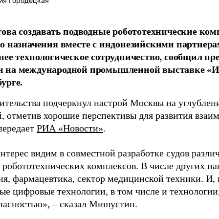
ия Городецкая
това создавать подводные робототехнические ком
о назначения вместе с индонезийскими партнер
нее технологическое сотрудничество, сообщил п
 на международной промышленной выставке «И
урге.
вительства подчеркнул настрой Москвы на углублен
, отметив хорошие перспективы для развития взаим
 передает
РИА «Новости»
.
нтерес видим в совместной разработке судов различ
 робототехнических комплексов. В числе других на
ия, фармацевтика, сектор медицинской техники. И, 
ые цифровые технологии, в том числе и технологии,
пасностью», – сказал Мишустин.