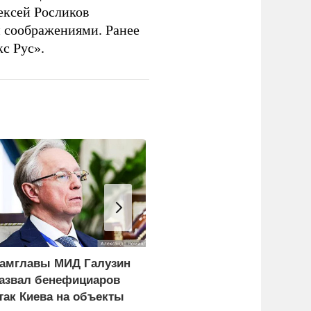
ексей Росликов
 соображениями. Ранее
с Рус».
амглавы МИД Галузин
Сборы фильма
азвал бенефициаров
«Человек-паук:
так Киева на объекты
Совершенно новый