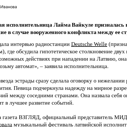
 Иванова
я исполнительница Лайма Вайкуле призналась в
ие в случае вооруженного конфликта между ее ст
дала интервью радиостанции
Deutsche Welle
(призна
), где обсудила гипотетическое столкновение двух 
возможных действиях при нападении на Латвию, она
возьму автомат», – заявила исполнительница.
везда эстрады сразу сделала оговорку о нежелании
ития. Певица подчеркнула надежду на мирное раз
чий между соседними странами. Она назвала себя 
ит в лучшее развитие событий.
а газета ВЗГЛЯД, официальный представитель МИД
овала
музыкальный фестиваль латвийской исполнит