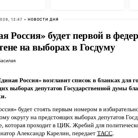
 удара
К
026, 12:47 •
НОВОСТИ ДНЯ
ая Россия» будет первой в феде
тене на выборах в Госдуму
Басилая
диная Россия» возглавит список в бланках для г
их выборах депутатов Государственной думы бла
и.
оссия» будет стоять первым номером в избирательн
ому округу на предстоящих выборах депутатов Гос
е, которая проходит в ЦИК. Жребий для политическ
енатор Александр Карелин, передает
ТАСС
.