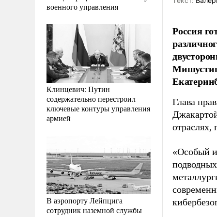
Tекст:
Валер
военного управления
Россия го
различног
двусторон
Мишустин
Екатеринб
Клинцевич: Путин
содержательно перестроил
Глава пра
ключевые контуры управления
Джакартой
армией
отраслях,
«Особый и
подводных
металлург
современн
В аэропорту Лейпцига
кибербезо
сотрудник наземной службы