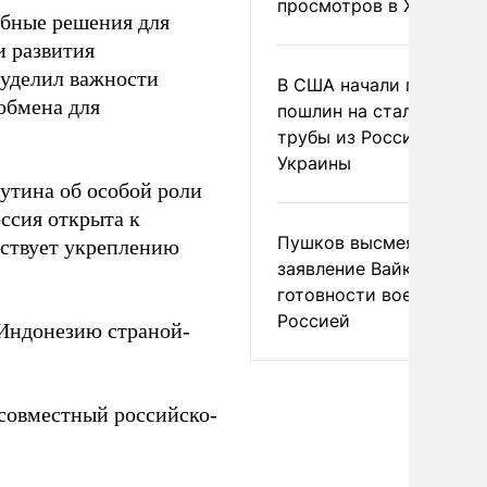
просмотров в X
обные решения для
и развития
 уделил важности
В США начали пересмо
обмена для
пошлин на стальные
трубы из России и с
Украины
утина об особой роли
оссия открыта к
Пушков высмеял
бствует укреплению
заявление Вайкуле о
готовности воевать с
Россией
Индонезию страной-
 совместный российско-