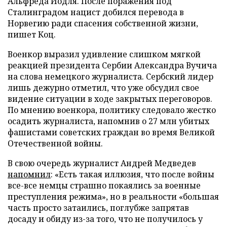
Альфреда Йодля. После поражения под
Сталинградом нацист добился перевода в
Норвегию ради спасения собственной жизни,
пишет Коц.
Военкор выразил удивление слишком мягкой
реакцией президента Сербии Александра Вучича
на слова немецкого журналиста. Сербский лидер
лишь дежурно отметил, что уже обсудил свое
видение ситуации в ходе закрытых переговоров.
По мнению военкора, политику следовало жестко
осадить журналиста, напомнив о 27 млн убитых
фашистами советских граждан во время Великой
Отечественной войны.
В свою очередь журналист Андрей Медведев
напомнил
: «Есть такая иллюзия, что после войны
все-все немцы страшно покаялись за военные
преступления режима», но в реальности «большая
часть просто затаились, поглубже запрятав
досаду и обиду из-за того, что не получилось у