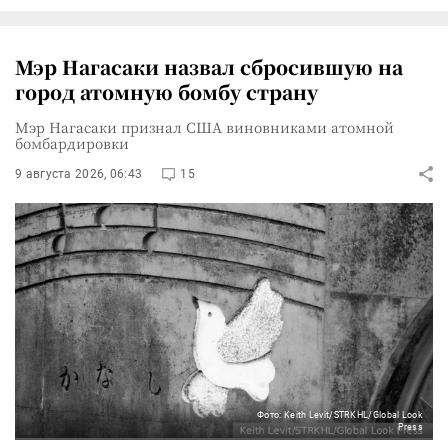
Мэр Нагасаки назвал сбросившую на
город атомную бомбу страну
Мэр Нагасаки признал США виновниками атомной
бомбардировки
9 августа 2026, 06:43
15
Фото: Keith Levit/STRKHL/Global Look
Press