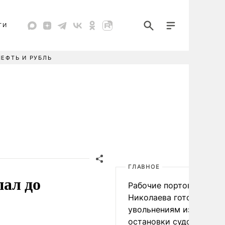
ТИ
НЕФТЬ И РУБЛЬ
ГЛАВНОЕ
пал до
Рабочие портов Одессы
Николаева готовятся к
увольнениям из-за
остановки судоходства