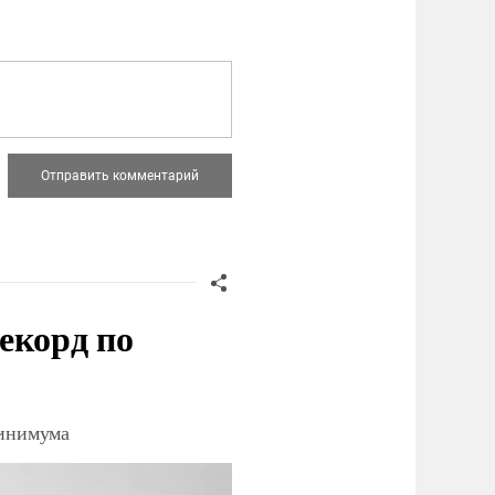
екорд по
минимума