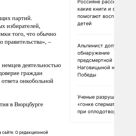
Россияне рассказали,
какие книги и фильмы
помогают воспитывать
ящих партий.
детей
ых избирателей,
амки того, что обычно
о правительства», –
Альпинист допустил
обнаружение
предсмертной записки
а немцев деятельностью
Наговицыной на пике
доверие граждан
Победы
 ответа онкобольной
Ученые разрушили миф
тия в Вюрцбурге
«гонке сперматозоидов
при оплодотворении
 сайте. О редакционной