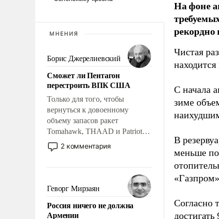
На фоне 
требуемых
рекордно 
МНЕНИЯ
Чистая ра
Борис Джерелиевский
находится
Сможет ли Пентагон
перестроить ВПК США
С начала 
Только для того, чтобы
зиме объе
вернуться к довоенному
наихудшим
объему запасов ракет
Tomahawk, THAAD и Patriot
В резервуа
США потребуется более трех
2 комментария
меньше по
лет. Даже небольшая война с
Ираном опустошила
отопитель
американские арсеналы.
«Газпром»
Сложившаяся ситуация
Геворг Мирзаян
означает многолетний период
Согласно 
Россия ничего не должна
уязвимости США, например,
Армении
достигать
перед Китаем.