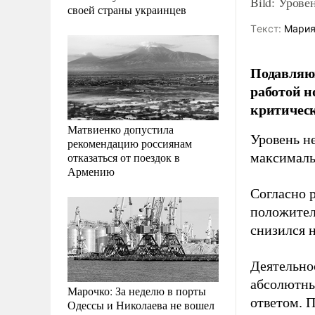
Bild: Урове
своей страны украинцев
Tекст:
Мария
Подавляю
работой н
критичес
Матвиенко допустила
Уровень н
рекомендацию россиянам
отказаться от поездок в
максималь
Армению
Согласно 
положител
снизился 
Деятельно
абсолютны
Марочко: За неделю в порты
ответом. 
Одессы и Николаева не вошел