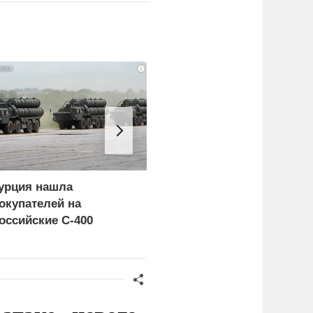
i
урция нашла
Россия больше не буде
окупателей на
церемониться - теперь
оссийские C-400
это законная цель в
Германии