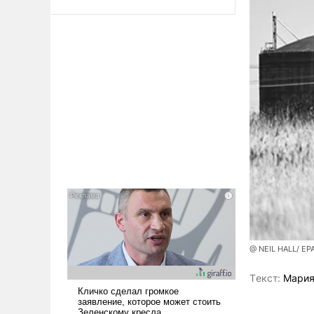
@ NEIL HALL/ EP
Tекст:
Мария