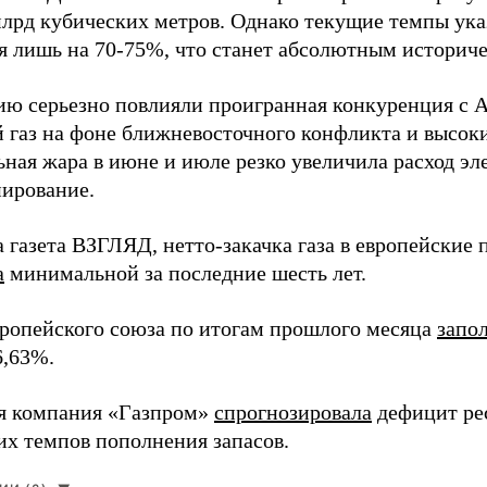
млрд кубических метров. Однако текущие темпы ука
я лишь на 70-75%, что станет абсолютным истори
ию серьезно повлияли проигранная конкуренция с 
 газ на фоне ближневосточного конфликта и высоки
ьная жара в июне и июле резко увеличила расход эл
ирование.
а газета ВЗГЛЯД, нетто-закачка газа в европейские
а
минимальной за последние шесть лет.
ропейского союза по итогам прошлого месяца
запо
6,63%.
я компания «Газпром»
спрогнозировала
дефицит ре
их темпов пополнения запасов.