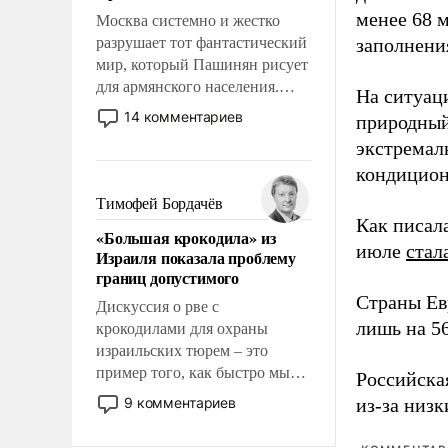
менее 68 
Москва системно и жестко
разрушает тот фантастический
заполнени
мир, который Пашинян рисует
для армянского населения.
На ситуац
Мир, где политические
14 комментариев
природный
прожекты будут безусловно
экстремал
оплачиваться за счет
кондицион
российских
налогоплательщиков и где
Тимофей Бордачёв
Еревану за свои поступки не
Как писал
«Большая крокодила» из
нужно отвечать.
июле
стал
Израиля показала проблему
границ допустимого
Страны Ев
Дискуссия о рве с
лишь на 5
крокодилами для охраны
израильских тюрем – это
пример того, как быстро мы
Российска
двигаемся по пути
9 комментариев
из-за низк
революционных изменений.
То, что несколько лет назад