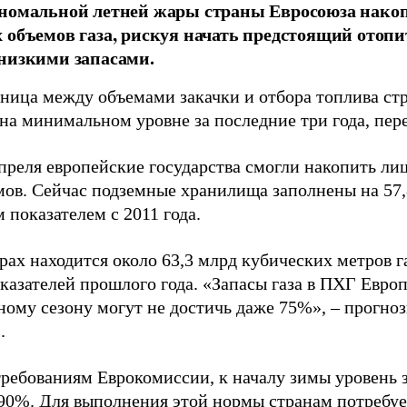
аномальной летней жары страны Евросоюза нак
 объемов газа, рискуя начать предстоящий отопи
низкими запасами.
зница между объемами закачки и отбора топлива с
 на минимальном уровне за последние три года, пер
апреля европейские государства смогли накопить л
мов. Сейчас подземные хранилища заполнены на 57,
 показателем с 2011 года.
рах находится около 63,3 млрд кубических метров га
казателей прошлого года. «Запасы газа в ПХГ Евр
ному сезону могут не достичь даже 75%», – прогноз
.
требованиям Еврокомиссии, к началу зимы уровень
 90%. Для выполнения этой нормы странам потребует