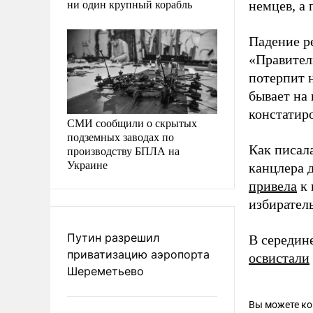
ни один крупный корабль
немцев, а
Падение р
«Правител
потерпит н
бывает на 
констатир
СМИ сообщили о скрытых
подземных заводах по
Как писал
производству БПЛА на
Украине
канцлера
привела
к 
избирател
Путин разрешил
В середин
приватизацию аэропорта
освистали
Шереметьево
Вы можете к