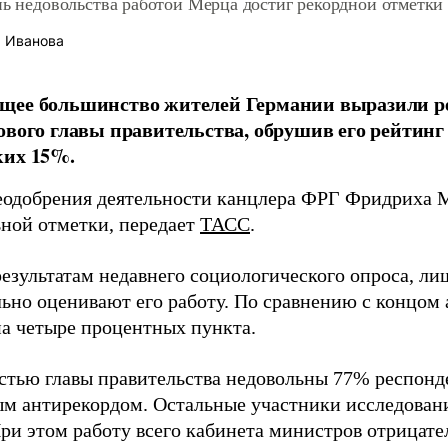
нь недовольства работой Мерца достиг рекордной отметки
 Иванова
щее большинство жителей Германии выразили ре
ового главы правительства, обрушив его рейтинг
ких 15%.
еодобрения деятельности канцлера ФРГ Фридриха 
ной отметки, передает
ТАСС
.
результатам недавнего социологического опроса, л
ьно оценивают его работу. По сравнению с концом а
на четыре процентных пункта.
стью главы правительства недовольны 77% респонде
м антирекордом. Остальные участники исследовани
При этом работу всего кабинета министров отрицат