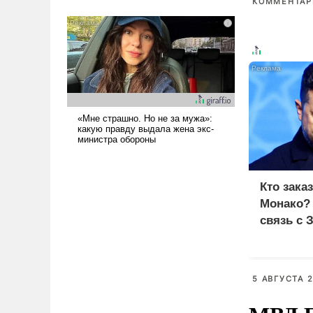
КОММЕНТАРИ
было образом для
псевдонаучной фантастики,
стало всерьез обсуждаемой
идеей.
Кто зака
Монако?
связь с 
5 АВГУСТА 2