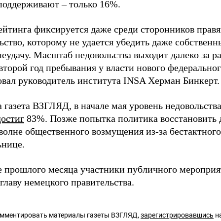
 поддерживают – только 16%.
ейтинга фиксируется даже среди сторонников прав
ьство, которому не удается убедить даже собственн
еудачу. Масштаб недовольства выходит далеко за р
второй год пребывания у власти нового федеральног
овал руководитель института INSA Херман Бинкерт.
а газета ВЗГЛЯД, в начале мая уровень недовольств
достиг
83%. Позже попытка политика восстановить 
волне общественного возмущения из-за бестактного
ьнице.
е прошлого месяца участники публичного мероприя
главу немецкого правительства.
омментировать материалы газеты ВЗГЛЯД,
зарегистрировавшись
на