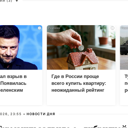
И (3)
▼
i
i
зал взрыв в
Где в России проще
Т
 Появилась
всего купить квартиру:
п
Зеленским
неожиданный рейтинг
р
026, 23:55 •
НОВОСТИ ДНЯ