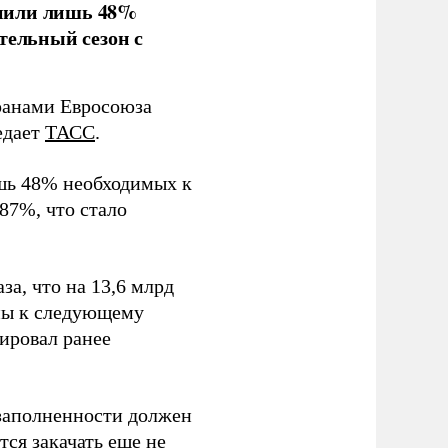
опили лишь 48%
тельный сезон с
транами Евросоюза
едает
ТАСС
.
ишь 48% необходимых к
87%, что стало
за, что на 13,6 млрд
опы к следующему
ировал ранее
 заполненности должен
ся закачать еще не