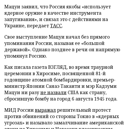
Мацуи заявил, что Россия якобы «использует
ядерное оружие в качестве инструмента
запугивания», и связал это с действиями на
Украине, передает
ТАСС
.
Свое выступление Мацуи начал без прямого
упоминания России, называя ее «большой
державой». Однако позднее в речи он напрямую
упомянул Россию.
Как писала газета ВЗГЛЯД, во время траурной
церемонии в Хиросиме, посвященной 81-й
годовщине атомной бомбардировки, премьер-
министр Японии Санаэ Такаити и мэр Кадзуми
Мацуи ни разу
не назвали
США как страну,
сбросившую бомбу на город 6 августа 1945 года.
МИД России
выражал
решительный протест
против обвинений со стороны Токио в «ядерных
угрозах» и называло замалчивание американской
атаки на Хиросиму и Нагасаки классическим