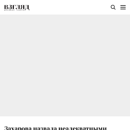
Захарова назвала неадекватными