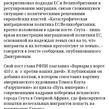
раскритиковал подходы ЕС и Великобритании к
регулированию миграции, связав сложившуюся
ситуацию с политическими решениями
европейских властей. «Катастрофическая
миграционная политика ЕС/Великобритании,
кратко изложенная в одном посте. Сеута – лишь
яркая иллюстрация миграционной политики ЕС,
основанной на надеждах левых сил на то, что
мигранты и их потомки проголосуют за левых», –
говорится в тексте сообщения, опубликованного
Дмитриевым.
Свой пост глава РФПИ озаглавил «Варвары у ворот:
410 г. н. э. против наших дней». К публикации он
добавил коллаж, в котором сопоставил картину
американского художника Томаса Коула
«Разрушение» из цикла «Путь империи» с
современными кадрами побережья испанского
города Сеута в Северной Африке, где фиксируются
попытки нелегальных мигрантов попасть на
территорию Европы.