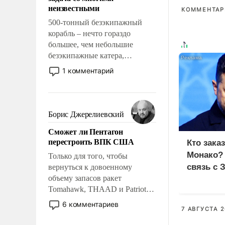
адаптироваться.
неизвестными
КОММЕНТАРИ
500-тонный безэкипажный
корабль – нечто гораздо
большее, чем небольшие
безэкипажные катера,
применение которых уже
1 комментарий
стало обыденностью. Задача по
созданию такого корабля очень
сложна и амбициозна. Однако
и ее реализация радикально
Борис Джерелиевский
поднимет наши боевые
Сможет ли Пентагон
возможности.
перестроить ВПК США
Кто зака
Монако?
Только для того, чтобы
связь с 
вернуться к довоенному
объему запасов ракет
Tomahawk, THAAD и Patriot
США потребуется более трех
6 комментариев
7 АВГУСТА 2
лет. Даже небольшая война с
Ираном опустошила