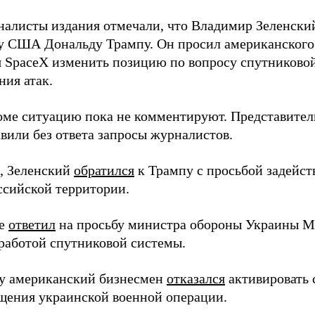
налисты издания отмечали, что Владимир Зеленски
у США Дональду Трампу. Он просил американского
я SpaceX изменить позицию по вопросу спутниковой
ния атак.
оме ситуацию пока не комментируют. Представите
вили без ответа запросы журналистов.
, Зеленский
обратился
к Трампу с просьбой задейств
ссийской территории.
ее
ответил
на просьбу министра обороны Украины М
работой спутниковой системы.
ду американский бизнесмен
отказался
активировать 
щения украинской военной операции.