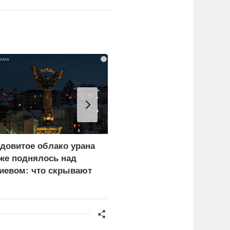
i
довитое облако урана
Еще один удар по
же поднялось над
нефтепереработке.
иевом: что скрывают
Крупнейший завод
ласти
страны прекратил
работу