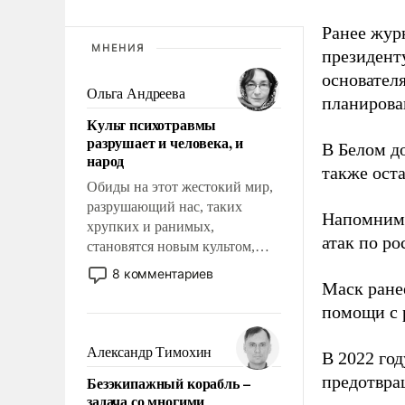
Ранее жур
МНЕНИЯ
президент
основател
Ольга Андреева
планирова
Культ психотравмы
разрушает и человека, и
В Белом д
народ
также оста
Обиды на этот жестокий мир,
разрушающий нас, таких
Напомним
хрупких и ранимых,
атак по ро
становятся новым культом,
постепенно вытесняя и
8 комментариев
отменяя традиционное
Маск ран
требование к человеку – быть
помощи с 
мужественным и твердым под
ударами судьбы, брать на себя
Александр Тимохин
В 2022 го
ответственность, помогать
предотвра
Безэкипажный корабль –
слабым, идти вперед и
задача со многими