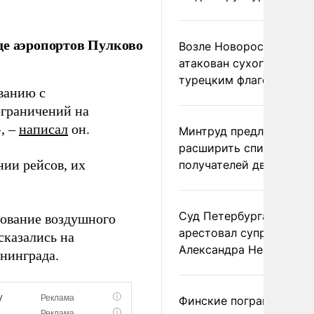
де аэропортов Пулково
Возле Новороссийска
атакован сухогруз под
турецким флагом
ванию с
ограничений на
, –
написал
он.
Минтруд предложил
расширить список
нии рейсов, их
получателей двух пенс
Суд Петербурга заочно
зование воздушного
арестовал супругу
сказались на
Александра Невзорова
нинграда.
Финские пограничники