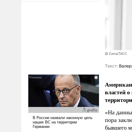
@ Zuma/ТАСС
Tекст:
Валер
Американ
властей о
территори
«На данны
пора закл
бывшего м