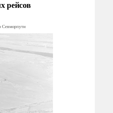
х рейсов
о Севморпути