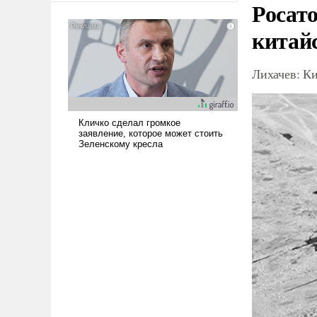
Росат
американские арсеналы.
Сложившаяся ситуация
китай
означает многолетний период
уязвимости США, например,
Лихачев: К
перед Китаем.