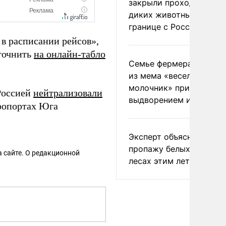
закрыли проходы для
диких животных на
границе с Россией
 в расписании рейсов»,
уточнить
на онлайн-табло
Семье фермера Уолкер
из мема «веселый
молочник» пригрозили
Россией
нейтрализовали
выдворением из Росси
эропортах Юга
Эксперт объяснил
пропажу белых грибов 
 сайте. О редакционной
лесах этим летом