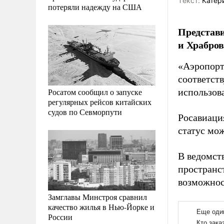
Tекст:
Катер
потеряли надежду на США
Представи
и Храбров
«Аэропорт
соответст
Росатом сообщил о запуске
использов
регулярных рейсов китайских
судов по Севморпути
Росавиаци
статус мо
В ведомст
пространс
возможнос
Замглавы Минстроя сравнил
качество жилья в Нью-Йорке и
России