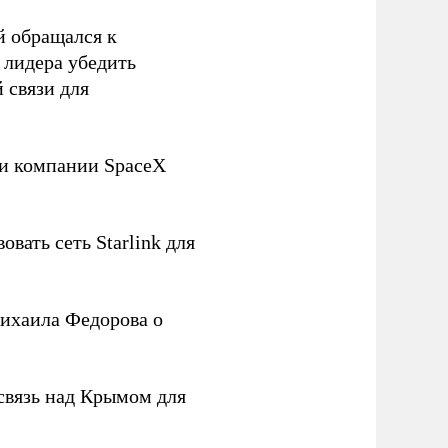
й обращался к
 лидера убедить
 связи для
ли компании SpaceX
овать сеть Starlink для
ихаила Федорова о
связь над Крымом для