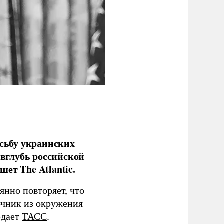
сьбу украинских
 вглубь российской
ет The Atlantic.
нно повторяет, что
чник из окружения
едает
ТАСС
.