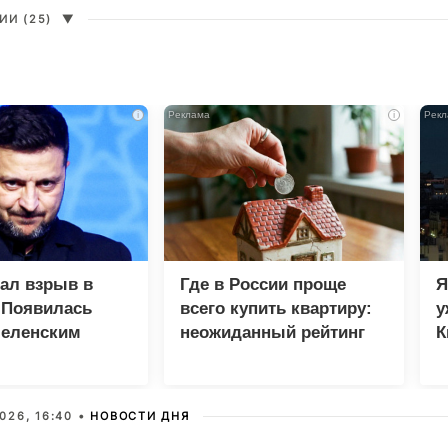
И (25)
▼
i
i
зал взрыв в
Где в России проще
Я
 Появилась
всего купить квартиру:
у
Зеленским
неожиданный рейтинг
К
в
026, 16:40 •
НОВОСТИ ДНЯ