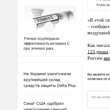
«В этой с
– сообщил
воздушной
Ученые подтвердили
эффективность витамина C
Как писал
при лечении рака
123 дрона
России
вв
На Украине уничтожили
Вы можете к
политике по 
крупнейший склад
средств защиты Delta Plus
Сенат США одобрил
ужесточение санкций