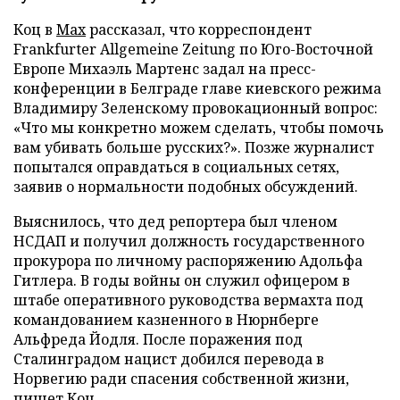
Коц в
Мах
рассказал, что корреспондент
Frankfurter Allgemeine Zeitung по Юго-Восточной
Европе Михаэль Мартенс задал на пресс-
конференции в Белграде главе киевского режима
Владимиру Зеленскому провокационный вопрос:
«Что мы конкретно можем сделать, чтобы помочь
вам убивать больше русских?». Позже журналист
попытался оправдаться в социальных сетях,
заявив о нормальности подобных обсуждений.
Выяснилось, что дед репортера был членом
НСДАП и получил должность государственного
прокурора по личному распоряжению Адольфа
Гитлера. В годы войны он служил офицером в
штабе оперативного руководства вермахта под
командованием казненного в Нюрнберге
Альфреда Йодля. После поражения под
Сталинградом нацист добился перевода в
Норвегию ради спасения собственной жизни,
пишет Коц.