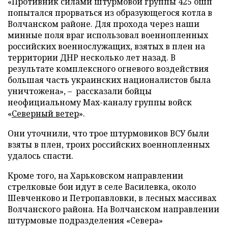
«Противник силами штурмовой группы 425 ошп
попытался прорваться из образующегося котла в
Волчанском районе. Для прохода через наши
минные поля враг использовал военнопленных
российских военнослужащих, взятых в плен на
территории ДНР несколько лет назад. В
результате комплексного огневого воздействия
большая часть украинских националистов была
уничтожена», – рассказали бойцы
неофициальному Max-каналу группы войск
«
Северный ветер
».
Они уточнили, что трое штурмовиков ВСУ были
взяты в плен, троих российских военнопленных
удалось спасти.
Кроме того, на Харьковском направлении
стрелковые бои идут в селе Василевка, около
Шевченково и Петропавловки, в лесных массивах
Волчанского района. На Волчанском направлении
штурмовые подразделения «Севера»