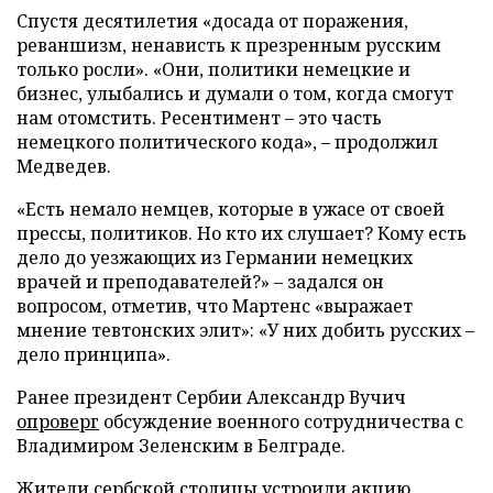
Спустя десятилетия «досада от поражения,
реваншизм, ненависть к презренным русским
только росли». «Они, политики немецкие и
бизнес, улыбались и думали о том, когда смогут
нам отомстить. Ресентимент – это часть
немецкого политического кода», – продолжил
Медведев.
«Есть немало немцев, которые в ужасе от своей
прессы, политиков. Но кто их слушает? Кому есть
дело до уезжающих из Германии немецких
врачей и преподавателей?» – задался он
вопросом, отметив, что Мартенс «выражает
мнение тевтонских элит»: «У них добить русских –
дело принципа».
Ранее президент Сербии Александр Вучич
опроверг
обсуждение военного сотрудничества с
Владимиром Зеленским в Белграде.
Жители сербской столицы
устроили
акцию