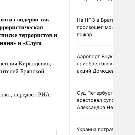
го из лидеров так
На НПЗ в Братиславе
еррористическая
произошел мощный
списке террористов и
пожар
 няня» и «Слуга
Аэропорт Внуково
Василия Кирющенко,
приобрел блокпакет
жителей Брянской
акций Домодедово
Суд Петербурга заочно
енко, передает
РИА
арестовал супругу
Александра Невзорова
Украина потратила 1 мл