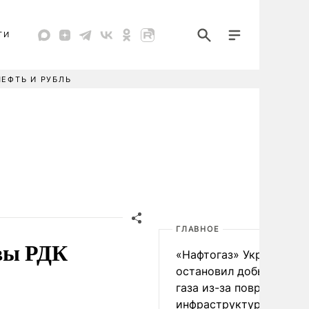
ТИ
НЕФТЬ И РУБЛЬ
ГЛАВНОЕ
авы РДК
«Нафтогаз» Украины
остановил добычу нефт
газа из-за повреждения
инфраструктуры