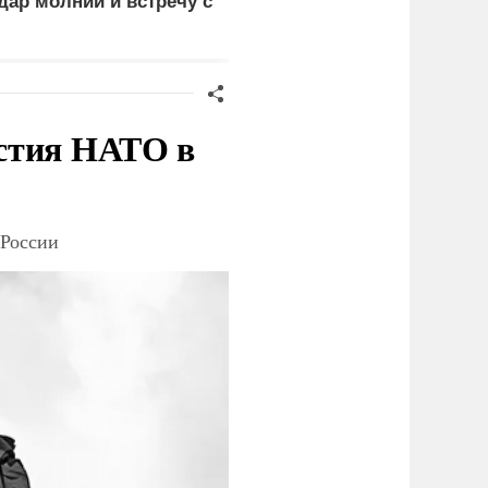
дар молнии и встречу с
россиянами
едведем
стия НАТО в
 России