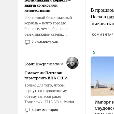
слабым, идти вперед и
задача со многими
адаптироваться.
неизвестными
В прошлом
Песков
на
500-тонный безэкипажный
атаковать
корабль – нечто гораздо
большее, чем небольшие
безэкипажные катера,
КОММЕНТАРИ
применение которых уже
2 комментария
стало обыденностью. Задача по
созданию такого корабля очень
сложна и амбициозна. Однако
и ее реализация радикально
Борис Джерелиевский
поднимет наши боевые
Сможет ли Пентагон
возможности.
перестроить ВПК США
Только для того, чтобы
вернуться к довоенному
объему запасов ракет
Tomahawk, THAAD и Patriot
Импорт 
США потребуется более трех
Саудовск
4 комментария
лет. Даже небольшая война с