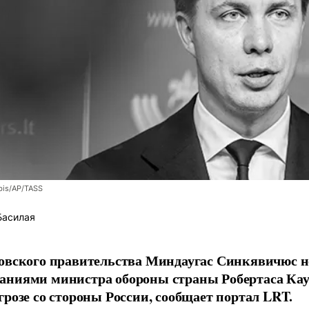
bis/AP/TASS
Басилая
овского правительства Миндаугас Синкявичюс не
аниями министра обороны страны Робертаса Кау
грозе со стороны России, сообщает портал LRT.