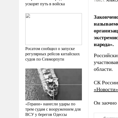
Tекст:
Алекс
ускорят путь в войска
Закончено
называемо
организац
экстремис
народа».
Росатом сообщил о запуске
регулярных рейсов китайских
Российски
судов по Севморпути
участвова
области.
СК России
«Новости»
Он заочно
«Герани» нанесли удары по
трем судам с вооружением для
ВСУ у берегов Одессы