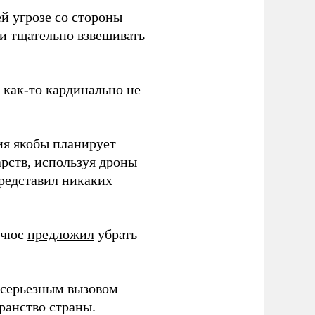
й угрозе со стороны
 и тщательно взвешивать
з как-то кардинально не
ия якобы планирует
рств, используя дроны
представил никаких
ичюс
предложил
убрать
серьезным вызовом
ранство страны.