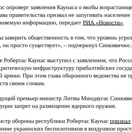
с опроверг заявления Каунаса о якобы возрастающе
ава правительства призвал не запугивать население
аняемую информацию, передает
РИА «Новости»
.
ы заверить общественность в том, что уровень угро
, он просто существует», – подчеркнул Синкявичюс.
е Робертас Каунас выступил с заявлением, что Росс
 критическую инфраструктуру прибалтийских госуда
й армии. При этом глава оборонного ведомства не 
ств своим словам.
дущий премьер-министр Литвы Миндаугас Синкяв
туции запрет на размещение ядерного оружия.
истр обороны республики Робертас Каунас
признал
ение украинских беспилотников в воздушное прост