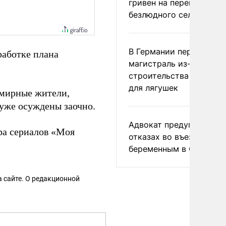
гривен на переименова
безлюдного села
В Германии перекрыли
работке плана
магистраль из-за
строительства тоннеле
для лягушек
 мирные жители,
уже осуждены заочно.
Адвокат предупредил о
ра сериалов «Моя
отказах во въезде
беременным в США
 сайте. О редакционной