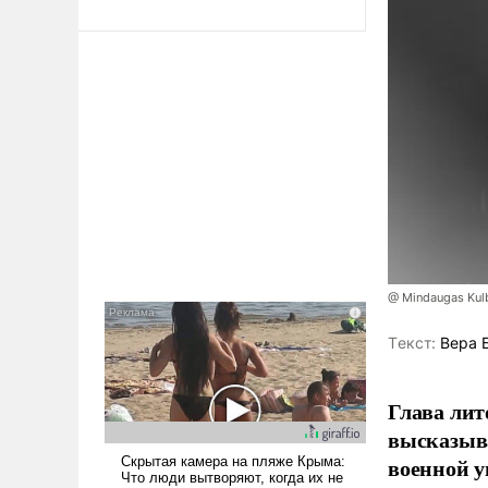
@ Mindaugas Kul
Tекст:
Вера 
Глава лит
высказыв
военной у