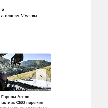
ий
а о планах Москвы
 Горном Алтае
Лайма Вайкуле заявила
частник СВО пережил
о готовности воевать с