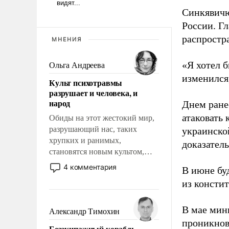
Синкявичю
России. Гл
распростр
МНЕНИЯ
«Я хотел б
Ольга Андреева
изменился
Культ психотравмы
разрушает и человека, и
народ
Днем ране
атаковать
Обиды на этот жестокий мир,
разрушающий нас, таких
украинско
хрупких и ранимых,
доказатель
становятся новым культом,
постепенно вытесняя и
4 комментария
В июне бу
отменяя традиционное
из консти
требование к человеку – быть
мужественным и твердым под
ударами судьбы, брать на себя
В мае мин
Александр Тимохин
ответственность, помогать
проникнов
Безэкипажный корабль –