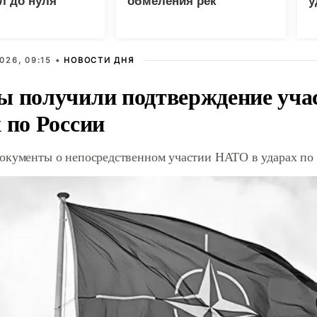
л до нуля
обмеления рек
у
м
026, 09:15 •
НОВОСТИ ДНЯ
ы получили подтверждение уча
 по России
окументы о непосредственном участии НАТО в ударах по