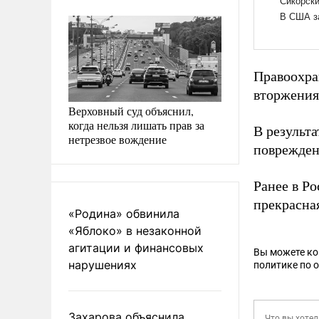
Правоохра
вторжения 
Верховный суд объяснил,
когда нельзя лишать прав за
В результ
нетрезвое вождение
поврежден
Ранее в Р
прекрасна
«Родина» обвинила
«Яблоко» в незаконной
агитации и финансовых
Вы можете к
нарушениях
политике по 
Захарова объяснила