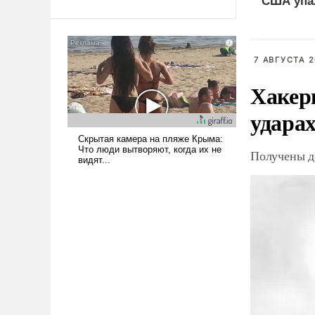
США упа
Ираном опустошила
американские арсеналы.
Сложившаяся ситуация
означает многолетний период
7 АВГУСТА 2
уязвимости США, например,
Хакер
перед Китаем.
ударах
Получены д