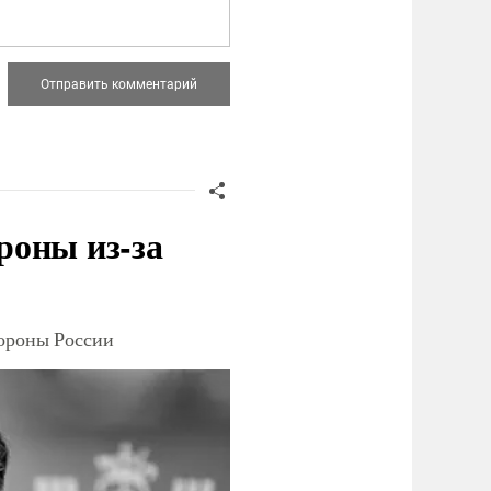
роны из-за
тороны России