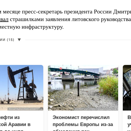
 месяце пресс-секретарь президента России Дмитр
звал
страшилками заявления литовского руководств
 местную инфраструктуру.
И (15)
▼
нефти из
Экономист перечислил
В
ой Аравии в
проблемы Европы из-за
у