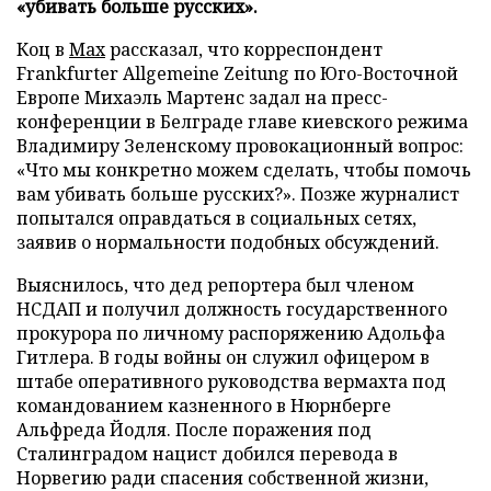
«убивать больше русских».
Коц в
Мах
рассказал, что корреспондент
Frankfurter Allgemeine Zeitung по Юго-Восточной
Европе Михаэль Мартенс задал на пресс-
конференции в Белграде главе киевского режима
Владимиру Зеленскому провокационный вопрос:
«Что мы конкретно можем сделать, чтобы помочь
вам убивать больше русских?». Позже журналист
попытался оправдаться в социальных сетях,
заявив о нормальности подобных обсуждений.
Выяснилось, что дед репортера был членом
НСДАП и получил должность государственного
прокурора по личному распоряжению Адольфа
Гитлера. В годы войны он служил офицером в
штабе оперативного руководства вермахта под
командованием казненного в Нюрнберге
Альфреда Йодля. После поражения под
Сталинградом нацист добился перевода в
Норвегию ради спасения собственной жизни,