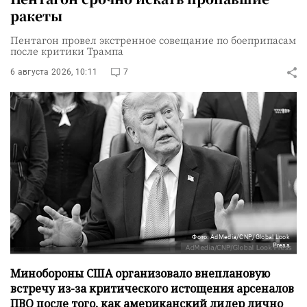
ракеты
Пентагон провел экстренное совещание по боеприпасам
после критики Трампа
6 августа 2026, 10:11
7
Фото: AdMedia/CNP/Global Look
Press
Минобороны США организовало внеплановую
встречу из-за критического истощения арсеналов
ПВО после того, как американский лидер лично