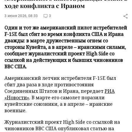
ходе конфликта с Ираном
3 июня 2026, 08:33
3
Один и тот же американский пилот истребителей
F-15E был сбит во время конфликта США и Ирана
дважды: в марте дружественным огнем со
стороны Кувейта, а в апреле – иранскими силами,
сообщает журналистский проект High Side со
ссылкой на действующих и бывших чиновников
ВВС США.
Американский летчик истребителя F-15E был
сбит два раза в ходе противостояния
Соединенных Штатов и Ирана, передает
РИА
«Новости»
. В марте его самолет поразили
кувейтские союзники, а в апреле – иранские
военные.
Журналистский проект High Side со ссылкой на
чиновников ВВС США опубликовал статью на