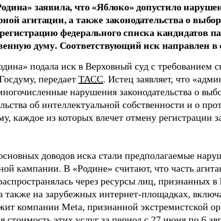
одина» заявила, что «Яблоко» допустило наруше
ной агитации, а также законодательства о выбор
регистрацию федерального списка кандидатов па
венную думу. Соответствующий иск направлен в с
одина» подала иск в Верховный суд с требованием с
 Госдуму, передает
ТАСС
. Истец заявляет, что «адм
многочисленные нарушения законодательства о выбор
ельства об интеллектуальной собственности и о про
му, каждое из которых влечет отмену регистрации 
основных доводов иска стали предполагаемые нару
ной кампании. В «Родине» считают, что часть агит
распространялась через ресурсы лиц, признанных 
 а также на зарубежных интернет-площадках, включа
жит компании Meta, признанной экстремистской ор
 стоимость этих услуг за период с 27 июня по 6 ав