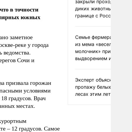
закрыли проходы для
что в точности
диких животных на
границе с Россией
пулярных южных
ано заметное
Семье фермера Уолкер
из мема «веселый
оскве-реке у города
молочник» пригрозили
ь ведомства.
выдворением из Росси
ерегов Сочи и
Эксперт объяснил
ва призвала горожан
пропажу белых грибов 
зопасными условиями
лесах этим летом
 18 градусов. Врач
анных местах.
 курортным
те – 12 градусов. Самое