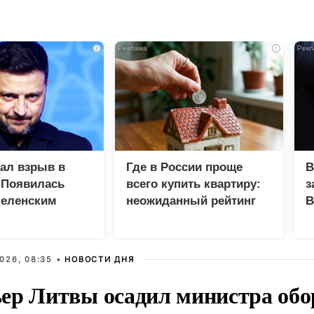
i
i
зал взрыв в
Где в России проще
В
 Появилась
всего купить квартиру:
з
Зеленским
неожиданный рейтинг
В
Г
026, 08:35 •
НОВОСТИ ДНЯ
ер Литвы осадил министра обо