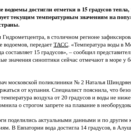
 водоемы достигли отметки в 15 градусов тепла, 
твует текущим температурным значениям на по
страны.
 Гидрометцентра, в столичном регионе зафиксиров
е водоемов, передает
ТАСС
. «Температура воды в М
а составляет 15 градусов», – сообщил представител
ые значения синоптики сейчас отмечают в море у б
рач московской поликлиники № 2 Наталья Шиндряе
ержаться от купания. Специалист пояснила, что бе
температура воздуха от 20 градусов и воды не ниже
омнила о строгом запрете на плавание в необорудов
ги поделились актуальными данными и по другим
ям. В Евпатории вода достигла 14 градусов, в Алуш