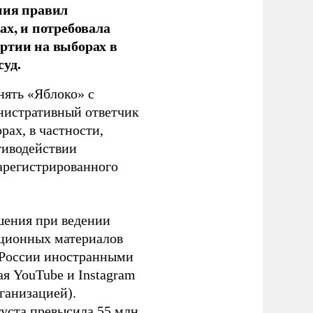
ния правил
ах, и потребовала
ртии на выборах в
уд.
нять «Яблоко» с
инистративный ответчик
ах, в частности,
тиводействии
зарегистрированного
шения при ведении
ационных материалов
в России иностранными
я YouTube и Instagram
ганизацией).
густа превысила 55 млн