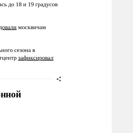
сь до 18 и 19 градусов
довали
москвичам
ного сезона в
етцентр
зафиксировал
онной