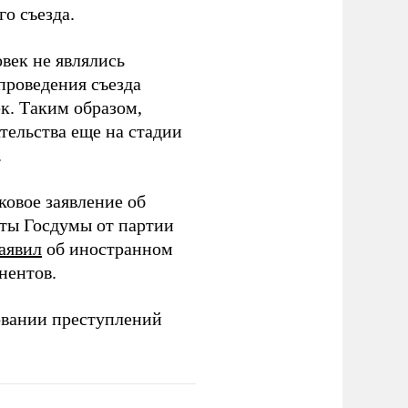
о съезда.
век не являлись
проведения съезда
ек. Таким образом,
тельства еще на стадии
.
ковое заявление об
аты Госдумы от партии
аявил
об иностранном
нентов.
овании преступлений