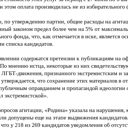
и этом оплата производилась не из избирательного 
о, по утверждению партии, общие расходы на агит
нный законом предел более чем на 5% от максималь
ного фонда, что, как отмечается в иске, является 
ии списка кандидатов.
аявлении содержатся претензии к публикациям на о
 По мнению истца, некоторые из них свидетельству
 ЛГБТ-движения, признанного экстремистским и з
 утверждается, что сохранение этих материалов в о
«публичным оправданием и пропагандой идеологии 
ал экстремистской».
просов агитации, «Родина» указала на нарушения, 
ыли допущены еще на этапе выдвижения кандидатов. 
 что у 218 из 269 кандидатов уведомления об отсу