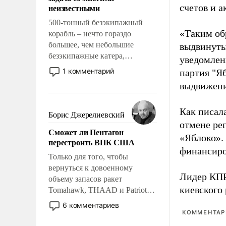
адаптироваться.
неизвестными
счетов и 
500-тонный безэкипажный
«Таким об
корабль – нечто гораздо
большее, чем небольшие
выдвинуты
безэкипажные катера,
уведомлени
применение которых уже
1 комментарий
партия "Я
стало обыденностью. Задача по
выдвижения
созданию такого корабля очень
сложна и амбициозна. Однако
Как писал
и ее реализация радикально
Борис Джерелиевский
поднимет наши боевые
отмене ре
Сможет ли Пентагон
возможности.
«Яблоко».
перестроить ВПК США
финансиро
Только для того, чтобы
вернуться к довоенному
Лидер КП
объему запасов ракет
киевского
Tomahawk, THAAD и Patriot
США потребуется более трех
6 комментариев
лет. Даже небольшая война с
КОММЕНТАРИ
Ираном опустошила