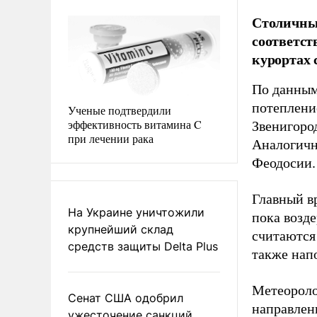
Столичные
соответс
курортах 
По данным
потеплени
Ученые подтвердили
эффективность витамина C
Звенигород
при лечении рака
Аналогичн
Феодосии.
Главный в
На Украине уничтожили
пока возд
крупнейший склад
считаются 
средств защиты Delta Plus
также нап
Метеороло
Сенат США одобрил
направлени
ужесточение санкций