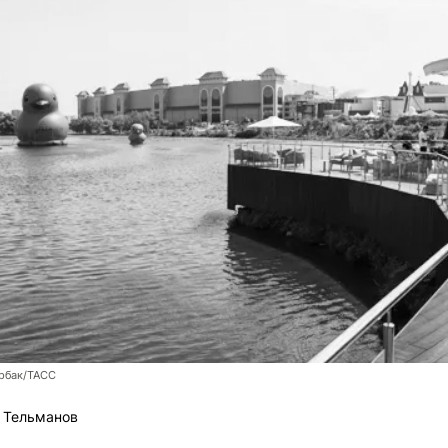
рбак/ТАСС
 Тельманов