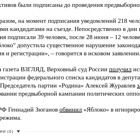
активов были подписаны до проведения предвыборног
разом, на момент подписания уведомлений 218 чело
ми кандидатами на съезде. Непосредственно в дни 
я подписали 39 человек, после 28 июня – 12 челов
блоко" допустила существенное нарушение законода
 и регистрации», – говорится в исковом заявлении
а газета ВЗГЛЯД, Верховный суд России
получил
ис
гистрации федерального списка кандидатов в депут
 Председатель партии «Родина» Алексей Журавлев
з
вании предвыборной кампании политических оппо
РФ Геннадий Зюганов
обвинил
«Яблоко» в игнорир
 режима.
И (0)
▼