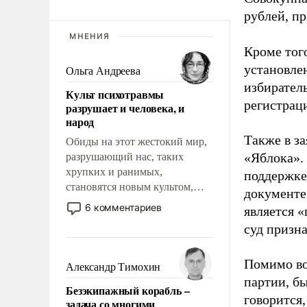
рублей, пр
МНЕНИЯ
Кроме тог
установле
Ольга Андреева
избиратель
Культ психотравмы
регистрац
разрушает и человека, и
народ
Также в з
Обиды на этот жестокий мир,
«Яблока».
разрушающий нас, таких
хрупких и ранимых,
поддержке
становятся новым культом,
документе
постепенно вытесняя и
6 комментариев
является 
отменяя традиционное
суд призн
требование к человеку – быть
мужественным и твердым под
ударами судьбы, брать на себя
Помимо во
Александр Тимохин
ответственность, помогать
партии, б
Безэкипажный корабль –
слабым, идти вперед и
говорится,
задача со многими