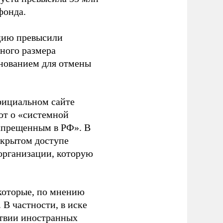
фонда.
ацию превысили
ного размера
основанием для отмены
фициальном сайте
ют о «системной
апрещенным в РФ». В
ткрытом доступе
организации, которую
которые, по мнению
В частности, в иске
тствии иностранных