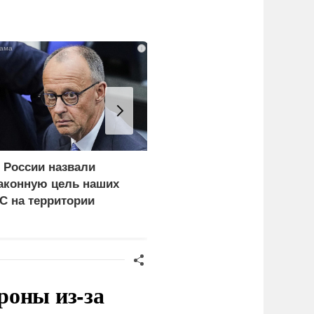
i
 России назвали
Ядовитое облако урана
аконную цель наших
уже поднялось над
С на территории
Киевом: что скрывают
ермании
власти
роны из-за