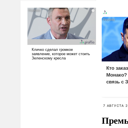
американские арсеналы.
Сложившаяся ситуация
означает многолетний период
уязвимости США, например,
перед Китаем.
Кто зака
Монако?
связь с 
7 АВГУСТА 2
Премь