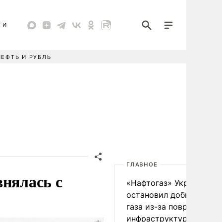
ТИ
НЕФТЬ И РУБЛЬ
ГЛАВНОЕ
внялась с
«Нафтогаз» Украины
остановил добычу нефт
газа из-за повреждения
инфраструктуры