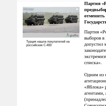
Партия «Р
предвыбор
отменить 
Государст
Партия «Р
выборов в
допустил 
законодат
экстремиз
списка».
Одним из 
агитацион
«Яблока» 
агентами,
(принадле
Совокупная