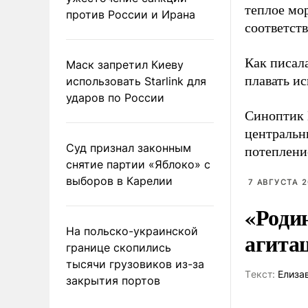
теплое мор
против России и Ирана
соответств
Как писал
Маск запретил Киеву
плавать и
использовать Starlink для
ударов по России
Синоптик
центральн
Суд признал законным
потепление
снятие партии «Яблоко» с
выборов в Карелии
7 АВГУСТА 2
«Роди
На польско-украинской
агита
границе скопились
тысячи грузовиков из-за
Tекст:
Елиза
закрытия портов