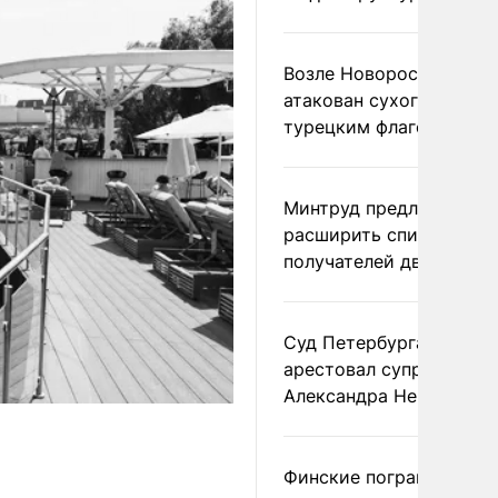
Возле Новороссийска
атакован сухогруз под
турецким флагом
Минтруд предложил
расширить список
получателей двух пенс
Суд Петербурга заочно
арестовал супругу
Александра Невзорова
Финские пограничники