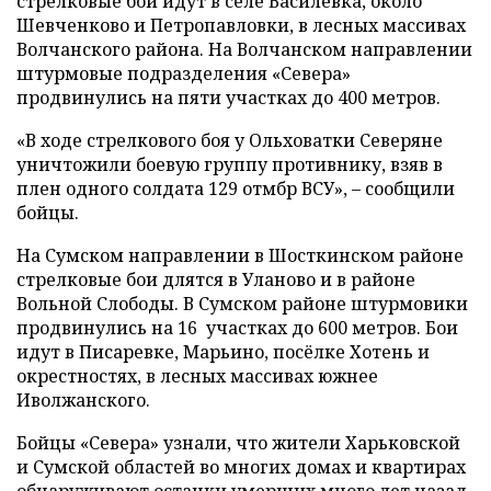
стрелковые бои идут в селе Василевка, около
Шевченково и Петропавловки, в лесных массивах
Волчанского района. На Волчанском направлении
штурмовые подразделения «Севера»
продвинулись на пяти участках до 400 метров.
«В ходе стрелкового боя у Ольховатки Северяне
уничтожили боевую группу противнику, взяв в
плен одного солдата 129 отмбр ВСУ», – сообщили
бойцы.
На Сумском направлении в Шосткинском районе
стрелковые бои длятся в Уланово и в районе
Вольной Слободы. В Сумском районе штурмовики
продвинулись на 16 участках до 600 метров. Бои
идут в Писаревке, Марьино, посёлке Хотень и
окрестностях, в лесных массивах южнее
Иволжанского.
Бойцы «Севера» узнали, что жители Харьковской
и Сумской областей во многих домах и квартирах
обнаруживают останки умерших много лет назад