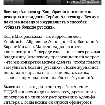
Фото: Marko Dimic/ZUMA/TASS
Военкор Александр Коц обратил внимание на
реакцию президента Сербии Александра Вучича
на слова немецкого журналиста о способах
«убивать больше русских».
Коц в
Мах
рассказал, что корреспондент
Frankfurter Allgemeine Zeitung по Юго-Восточной
Европе Михаэль Мартенс задал на пресс-
конференции в Белграде главе киевского режима
Владимиру Зеленскому провокационный вопрос:
«Что мы конкретно можем сделать, чтобы помочь
вам убивать больше русских?». Позже журналист
попытался оправдаться в социальных сетях,
заявив о нормальности подобных обсуждений.
Выяснилось, что дед репортера был членом
НСДАП и получил должность государственного
прокурора по личному распоряжению Адольфа
Гитлера. В годы войны он служил офицером в