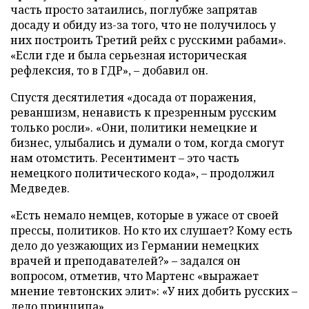
часть просто затаились, поглубже запрятав
досаду и обиду из-за того, что не получилось у
них построить Третий рейх с русскими рабами».
«Если где и была серьезная историческая
рефлексия, то в ГДР», – добавил он.
Спустя десятилетия «досада от поражения,
реваншизм, ненависть к презренным русским
только росли». «Они, политики немецкие и
бизнес, улыбались и думали о том, когда смогут
нам отомстить. Ресентимент – это часть
немецкого политического кода», – продолжил
Медведев.
«Есть немало немцев, которые в ужасе от своей
прессы, политиков. Но кто их слушает? Кому есть
дело до уезжающих из Германии немецких
врачей и преподавателей?» – задался он
вопросом, отметив, что Мартенс «выражает
мнение тевтонских элит»: «У них добить русских –
дело принципа».