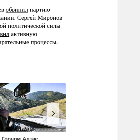
ев
обвинил
партию
пании. Сергей Миронов
той политической силы
вил
активную
ирательные процессы.
 Горном Алтае
ЕС ставит украинских