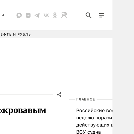
ТИ
НЕФТЬ И РУБЛЬ
ГЛАВНОЕ
 «кровавым
Российские военные за
неделю поразили 34
действующих в интере
ВСУ судна