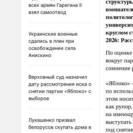
структуры
всех армян Гарегина II
вмешатель
взял самоотвод
политолог
универси
круглом с
Украинские военные
2026: Рас
сдались в плен при
освобождении села
По оценке
Анискино
вокруг па
сомнение 
Верховный суд назначил
«Яблоко» 
дату рассмотрения иска о
по исполь
снятии партии «Яблоко» с
выборов
этом носи
как рупор
на имеющу
Лукашенко призвал
выступать
белорусов скупать дома в
под снятие