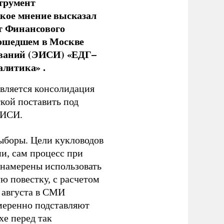
струмент
кое мнение высказал
нт Финансового
рошедшем в Москве
ований (ЭИСИ) «ЕДГ–
алитика» .
является консолидация
кой поставить под
ЭИСИ.
ыборы. Цели кукловодов
и, сам процесс при
 намерены использовать
ю повестку, с расчетом
 августа в СМИ
амеренно подставляют
хе перед так