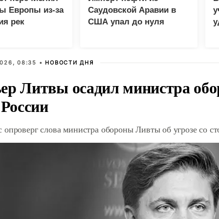
ы Европы из-за
Саудовской Аравии в
у
ия рек
США упал до нуля
у
м
026, 08:35 •
НОВОСТИ ДНЯ
ер Литвы осадил министра обо
 России
 опроверг слова министра обороны Ливты об угрозе со с