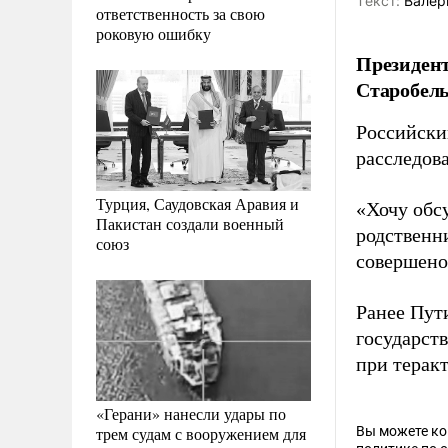
Tекст:
Валер
ответственность за свою
роковую ошибку
Президент
Старобель
Российски
расследов
Турция, Саудовская Аравия и
«Хочу обсу
Пакистан создали военный
родственн
союз
совершено 
Ранее Пу
государст
при теракт
«Герани» нанесли удары по
трем судам с вооружением для
Вы можете к