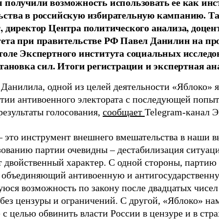
 получили возможность использовать ее как ин
ства в российскую избирательную кампанию. Та
, директор Центра политического анализа, доце
тета при правительстве РФ Павел Данилин на п
толе Экспертного института социальных исслед
становка сил. Итоги регистрации и экспертная ан
 Данилила, одной из целей деятельности «Яблоко» 
ртии антивоенного электората с последующей попыт
результаты голосования,
сообщает
Telegram-канал 
– это инструмент внешнего вмешательства в наши в
зованию партии очевидны – дестабилизация ситуаци
т двойственный характер. С одной стороны, партию
, объединяющий антивоенную и антигосударственну
юся возможность по закону после двадцатых чисел
 без цензуры и ограничений. С другой, «Яблоко» н
 с целью обвинить власти России в цензуре и в стра