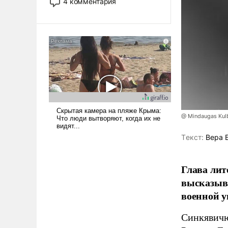
4 комментария
лет. Даже небольшая война с
Ираном опустошила
американские арсеналы.
Сложившаяся ситуация
означает многолетний период
уязвимости США, например,
перед Китаем.
@ Mindaugas Kul
Tекст:
Вера 
Глава лит
высказыв
военной у
Синкявичю