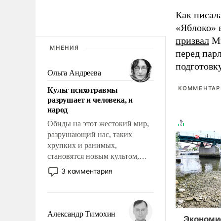
Как писал
«Яблоко» 
призвал
Ми
МНЕНИЯ
перед пар
подготовк
Ольга Андреева
Культ психотравмы
КОММЕНТАРИ
разрушает и человека, и
народ
Обиды на этот жестокий мир,
разрушающий нас, таких
хрупких и ранимых,
становятся новым культом,
постепенно вытесняя и
3 комментария
отменяя традиционное
требование к человеку – быть
мужественным и твердым под
ударами судьбы, брать на себя
Александр Тимохин
Экономи