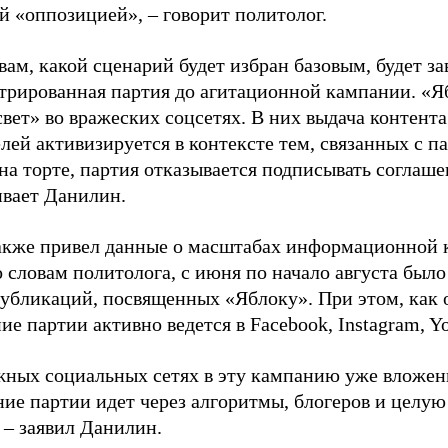
й «оппозицией», – говорит политолог.
вам, какой сценарий будет избран базовым, будет за
стрированная партия до агитационной кампании. «Я
свет» во вражеских соцсетях. В них выдача контент
лей активизируется в контексте тем, связанных с па
на торте, партия отказывается подписывать соглаше
ивает Данилин.
акже привел данные о масштабах информационной 
о словам политолога, с июня по начало августа был
 публикаций, посвященных «Яблоку». При этом, как
е партии активно ведется в Facebook, Instagram, Y
жных социальных сетях в эту кампанию уже вложе
ие партии идет через алгоритмы, блогеров и целу
 – заявил Данилин.