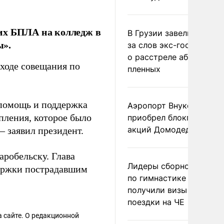
их БПЛА на колледж в
В Грузии завели дело и
ы».
за слов экс-госминист
о расстреле абхазских
ходе совещания по
пленных
я помощь и поддержка
Аэропорт Внуково
пления, которое было
приобрел блокпакет
акций Домодедово
– заявил президент.
аробельску. Глава
Лидеры сборной Росси
ержки пострадавшим
по гимнастике не
получили визы для
поездки на ЧЕ
 сайте. О редакционной