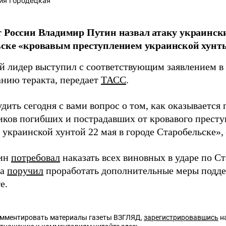
ия Городецкая
 России Владимир Путин назвал атаку украинск
ске «кровавым преступлением украинской хунт
й лидер выступил с соответствующим заявлением в 
анию теракта, передает
ТАСС
.
дить сегодня с вами вопрос о том, как оказываетс
иков погибших и пострадавших от кровавого престу
украинской хунтой 22 мая в городе Старобельске», 
тин
потребовал
наказать всех виновных в ударе по Ст
ва
поручил
проработать дополнительные меры подд
е.
омментировать материалы газеты ВЗГЛЯД,
зарегистрировавшись
на