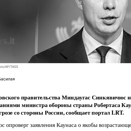
bis/AP/TASS
Басилая
овского правительства Миндаугас Синкявичюс не
аниями министра обороны страны Робертаса Кау
грозе со стороны России, сообщает портал LRT.
с опроверг заявления Каунаса о якобы возрастающе