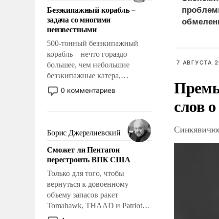
ответственность, помогать
Безэкипажный корабль –
проблем
слабым, идти вперед и
задача со многими
обмелен
адаптироваться.
неизвестными
500-тонный безэкипажный
корабль – нечто гораздо
7 АВГУСТА 2
большее, чем небольшие
безэкипажные катера,
Премь
применение которых уже
0 комментариев
стало обыденностью. Задача по
слов о
созданию такого корабля очень
сложна и амбициозна. Однако
Синкявичюс
и ее реализация радикально
Борис Джерелиевский
поднимет наши боевые
Сможет ли Пентагон
возможности.
перестроить ВПК США
Только для того, чтобы
вернуться к довоенному
объему запасов ракет
Tomahawk, THAAD и Patriot
США потребуется более трех