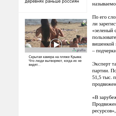
деревнях раньше россиян
называемо
По его сло
ли зареги
«зеленый 
пользовате
вишенкой 
– подчерк
Эксперт т
партии. П
51,5 тыс.
продвижени
«В зарубе
Продвижен
ресурсов»,