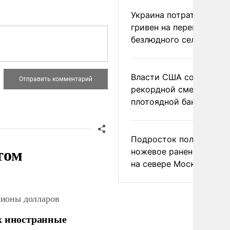
Украина потратила 1 мл
гривен на переименова
безлюдного села
Власти США сообщили 
рекордной смертности 
плотоядной бактерии
Подросток получил
том
ножевое ранение в дра
на севере Москвы
лионы долларов
х иностранные