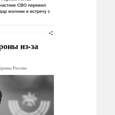
частник СВО пережил
уклонистов перед
дар молнии и встречу с
выбором между
едведем
нищетой и фронтом
роны из-за
тороны России