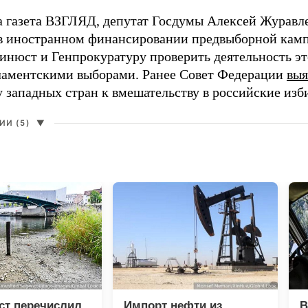
а газета ВЗГЛЯД, депутат Госдумы Алексей Журавл
в иностранном финансировании предвыборной кам
нюст и Генпрокуратуру проверить деятельность э
ламентскими выборами. Ранее Совет Федерации
выя
у западных стран к вмешательству в российские изб
И (5)
▼
ст перечислил
Импорт нефти из
В