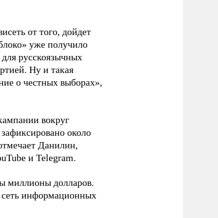
висеть от того, дойдет
блоко» уже получило
а для русскоязычных
ртией. Ну и такая
ние о честных выборах»,
кампании вокруг
о зафиксировано около
 отмечает Данилин,
ouTube и Telegram.
ны миллионы долларов.
ю сеть информационных