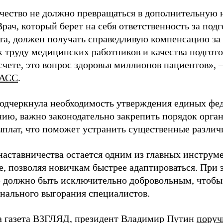
чество не должно превращаться в дополнительную
Врач, который берет на себя ответственность за под
та, должен получать справедливую компенсацию за э
 труду медицинских работников и качества подготов
чете, это вопрос здоровья миллионов пациентов», 
АСС
.
одчеркнула необходимость утверждения единых фед
нию, важно законодательно закрепить порядок орга
ыплат, что поможет устранить существенные различ
наставничества остается одним из главных инструм
, позволяя новичкам быстрее адаптироваться. При 
 должно быть исключительно добровольным, чтобы 
нального выгорания специалистов.
а газета ВЗГЛЯД, президент Владимир Путин
поруч