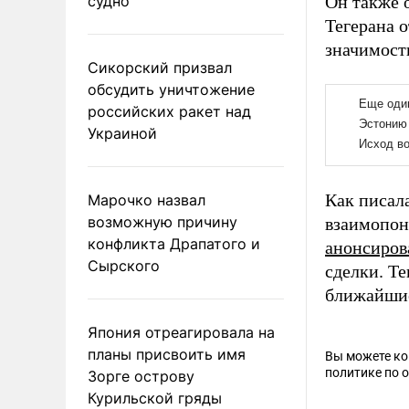
судно
Он также 
Тегерана о
значимост
Сикорский призвал
обсудить уничтожение
российских ракет над
Украиной
Как писал
Марочко назвал
возможную причину
взаимопон
конфликта Драпатого и
анонсиров
Сырского
сделки. Т
ближайшие
Япония отреагировала на
планы присвоить имя
Вы можете к
политике по 
Зорге острову
Курильской гряды