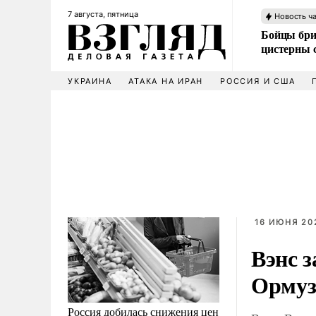
7 августа, пятница
Новость ч
Бойцы бри
цистерны
УКРАИНА
АТАКА НА ИРАН
РОССИЯ И США
16 ИЮНЯ 202
Вэнс з
Ормуз
Россия добилась снижения цен