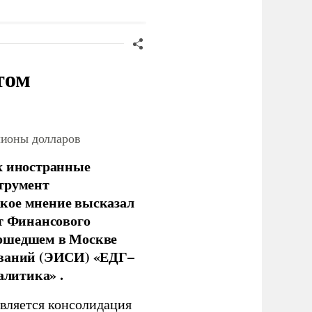
анкций" против России
том
лионы долларов
х иностранные
струмент
кое мнение высказал
нт Финансового
рошедшем в Москве
ований (ЭИСИ) «ЕДГ–
алитика» .
является консолидация