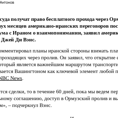
Антонов
суда получат право бесплатного прохода через О
вух месяцев американо-иранских переговоров по
ма с Ираном о взаимопонимании, заявил амери
 Джей Ди Вэнс.
омментировал планы иранской стороны взимать пла
проходящих через пролив. Он заявил, что открытие 
который является важнейшим маршрутом транспорт
вается Вашингтоном как ключевой элемент любой п
NBC News
.
тся сделки, то в течение 60 дней, пока мы ведем пе
ьному соглашению, доступ в Ормузский пролив и вы
м», – подчеркнул Вэнс.