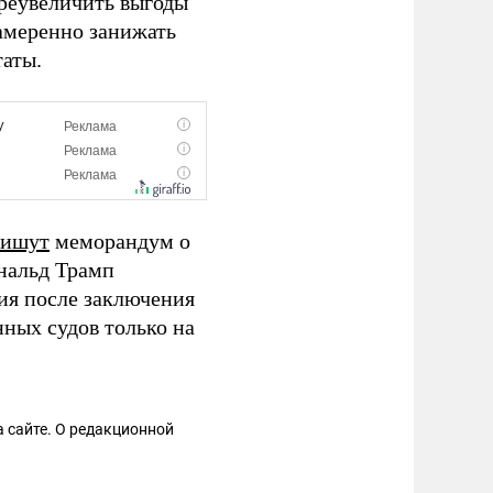
преувеличить выгоды
намеренно занижать
аты.
пишут
меморандум о
нальд Трамп
ия после заключения
ных судов только на
 сайте. О редакционной