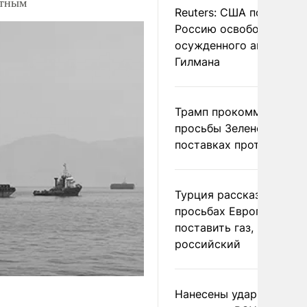
атным
Reuters: США попросил
Россию освободить
осужденного американ
Гилмана
Трамп прокомментиров
просьбы Зеленского о
поставках противораке
Турция рассказала о
просьбах Европы
поставить газ, но не
российский
Нанесены удары по