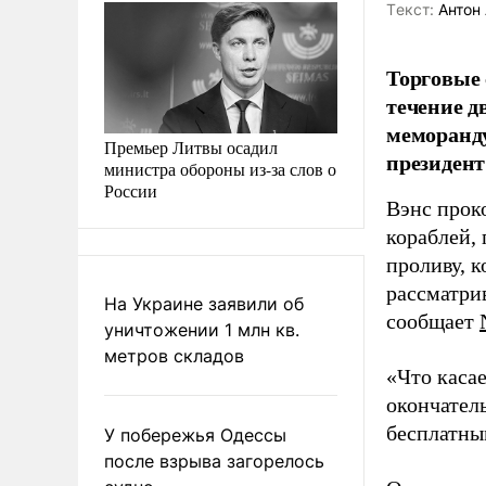
Tекст:
Антон 
Торговые 
течение д
меморанду
Премьер Литвы осадил
президент
министра обороны из-за слов о
России
Вэнс прок
кораблей, 
проливу, 
рассматри
На Украине заявили об
сообщает
уничтожении 1 млн кв.
метров складов
«Что касае
окончател
бесплатны
У побережья Одессы
после взрыва загорелось