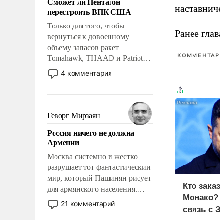
Сможет ли Пентагон
слабым, идти вперед и
наставнич
перестроить ВПК США
адаптироваться.
Только для того, чтобы
Ранее глав
вернуться к довоенному
объему запасов ракет
КОММЕНТАРИ
Tomahawk, THAAD и Patriot
США потребуется более трех
4 комментария
лет. Даже небольшая война с
Ираном опустошила
американские арсеналы.
Сложившаяся ситуация
Геворг Мирзаян
означает многолетний период
Россия ничего не должна
уязвимости США, например,
Армении
перед Китаем.
Москва системно и жестко
разрушает тот фантастический
мир, который Пашинян рисует
Кто зака
для армянского населения.
Монако?
Мир, где политические
21 комментарий
связь с 
прожекты будут безусловно