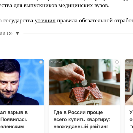
ества для выпускников медицинских вузов.
а государства
уточнил
правила обязательной отрабо
И (0)
▼
i
i
зал взрыв в
Где в России проще
У
 Появилась
всего купить квартиру:
о
Зеленским
неожиданный рейтинг
"