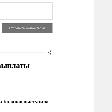
 выплаты
ла Болилая выступила