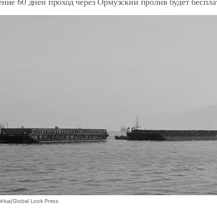
ение 60 дней проход через Ормузский пролив будет беспл
nHua/Global Look Press