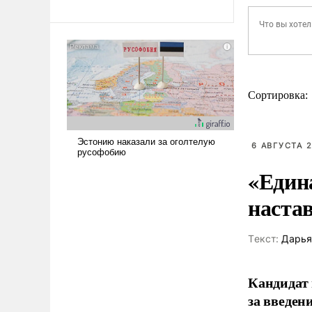
Сортировка:
6 АВГУСТА 2
«Един
наста
Tекст:
Дарья
Кандидат 
за введен