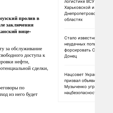
логистике ВСУ в
Харьковской и
Днепропетровской
рмузский пролив в
областях
сле заключения
канский вице-
Стало известно о
неудачных попытках ВС
ту за обслуживание
форсировать Северски
свободного доступа к
Донец
ировки нефти,
отенциальной сделки,
Нацсовет Украины по Т
призвал объявить
Музыченко угрозой
реговоры по
нацбезопасности
ход из него будет