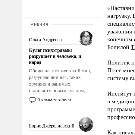
«Наставни
нагрузку. 
специалис
МНЕНИЯ
уважения к
конечном с
Ольга Андреева
Болилой
Т
Культ психотравмы
разрушает и человека, и
народ
Политик п
По ее мне
Обиды на этот жестокий мир,
разрушающий нас, таких
систему в
хрупких и ранимых,
становятся новым культом,
Институт 
постепенно вытесняя и
0 комментариев
в медицине
отменяя традиционное
программе
требование к человеку – быть
профессио
мужественным и твердым под
ударами судьбы, брать на себя
Борис Джерелиевский
ответственность, помогать
Как писал