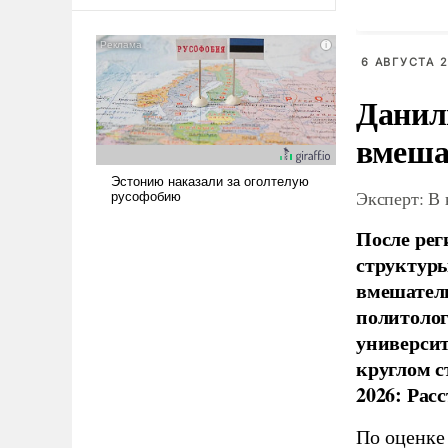
оплачиваться за счет
российских
налогоплательщиков и где
6 АВГУСТА 2
Еревану за свои поступки не
нужно отвечать.
Данил
вмеша
Эксперт: В
После рег
структуры
вмешатель
политолог
универси
круглом с
2026: Рас
По оценке