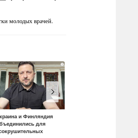
тки молодых врачей.
i
краина и Финляндия
«Генерал-провал»: кака
бъединились для
правда выяснилась про
сокрушительных
Драпатого