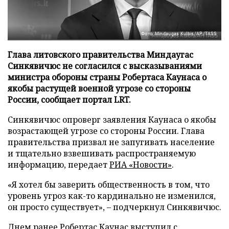
Фото: Mindaugas Kulbis/AP/TASS
Глава литовского правительства Миндаугас
Синкявичюс не согласился с высказываниями
министра обороны страны Робертаса Каунаса о
якобы растущей военной угрозе со стороны
России, сообщает портал LRT.
Синкявичюс опроверг заявления Каунаса о якобы
возрастающей угрозе со стороны России. Глава
правительства призвал не запугивать население
и тщательно взвешивать распространяемую
информацию, передает
РИА «Новости»
.
«Я хотел бы заверить общественность в том, что
уровень угроз как-то кардинально не изменился,
он просто существует», – подчеркнул Синкявичюс.
Днем ранее Робертас Каунас выступил с