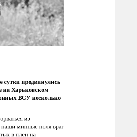
е сутки продвинулись
е на Харьковском
аченных ВСУ несколько
орваться из
з наши минные поля враг
тых в плен на