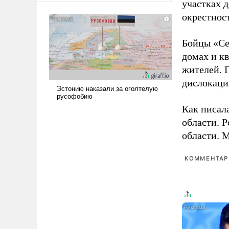
участках д
сложна и амбициозна. Однако
окрестнос
и ее реализация радикально
поднимет наши боевые
Бойцы «Се
возможности.
домах и к
жителей. 
дислокаци
Как писал
области. 
области. 
КОММЕНТАРИ