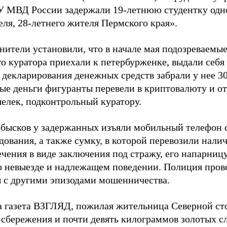
У МВД России задержали 19-летнюю студентку одно
еля, 28-летнего жителя Пермского края».
нители установили, что в начале мая подозреваемы
о куратора приехали к петербурженке, выдали себя 
 декларирования денежных средств забрали у нее 30
е деньги фигуранты перевели в криптовалюту и от
елек, подконтрольный куратору.
обысков у задержанных изъяли мобильный телефон
едования, а также сумку, в которой перевозили нал
ечения в виде заключения под стражу, его напарниц
о невыезде и надлежащем поведении. Полиция прове
 с другими эпизодами мошенничества.
а газета ВЗГЛЯД, пожилая жительница Северной с
 сбережения и почти девять килограммов золотых с