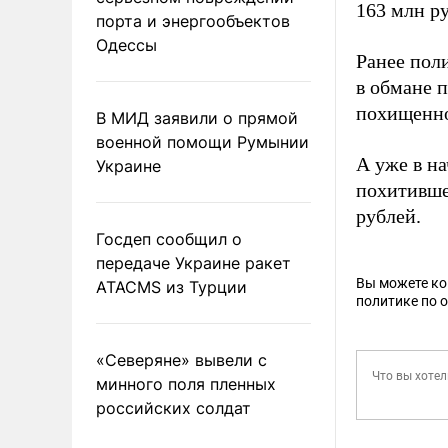
163 млн р
порта и энергообъектов
Одессы
Ранее пол
в обмане 
похищенно
В МИД заявили о прямой
военной помощи Румынии
А уже в н
Украине
похитивше
рублей.
Госдеп сообщил о
передаче Украине ракет
Вы можете к
ATACMS из Турции
политике по 
«Северяне» вывели с
минного поля пленных
российских солдат