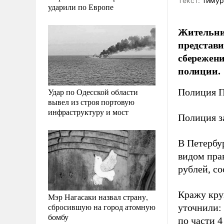
Tекст:
Тимур
ударили по Европе
Жительниц
представи
сбережени
полиции.
Удар по Одесской области
Полиция П
вывел из строя портовую
инфраструктуру и мост
Полиция з
В Петербу
видом пра
рублей, с
Кражу кру
Мэр Нагасаки назвал страну,
сбросившую на город атомную
уточнили:
бомбу
по части 