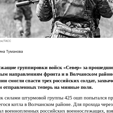
юк/ТАСС
ина Туманова
ужащие группировки войск «Север» за прошедши
вым направлениям фронта и в Волчанском район
ии смогли спасти трех российских солдат, захв
 и отправленных теперь на минные поля.
к силами штурмовой группы 425 ошп попытался пр
гося котла в Волчанском районе. Для прохода чере
ал военнопленных российских военнослужащих, взя