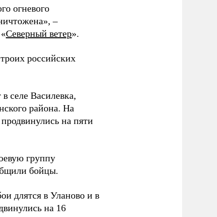
ого огневого
уничтожена», –
 «
Северный ветер
».
 троих российских
 в селе Василевка,
нского района. На
продвинулись на пяти
боевую группу
ообщили бойцы.
и длятся в Уланово и в
двинулись на 16