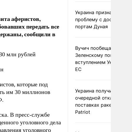
Украина признала
ита аферистов,
проблему с доступом к
бовавших передать все
портам Дуная
держаны, сообщили в
Вучич пообещал
30 млн рублей
Зеленскому помочь со
вступлением Украины в
лн
ЕС
стов, которые под
Украина получила
ть им 30 миллионов
очередной отказ в
Ф.
поставках ракет для
Patriot
ка. В пресс-службе
денного уголовного дела
равления уголовного