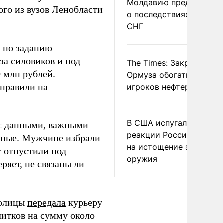
Молдавию предупреди
го из вузов Ленобласти
о последствиях выхода
СНГ
е по заданию
за силовиков и под
The Times: Закрытие
 млн рублей.
Ормуза обогатило новы
правили на
игроков нефтерынка
В США испугались
 с данными, важными
реакции России и Кита
ичные. Мужчине избрали
на истощение запасов
у отпустили под
оружия
ряет, не связаны ли
толицы
передала
курьеру
литков на сумму около