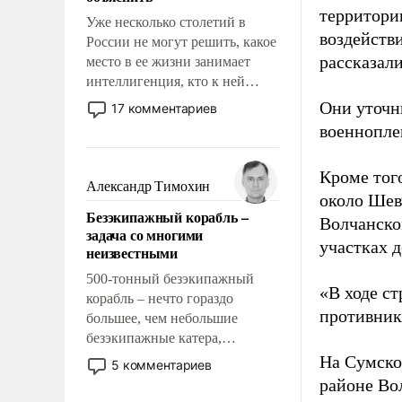
территории
Уже несколько столетий в
воздейств
России не могут решить, какое
рассказал
место в ее жизни занимает
интеллигенция, кто к ней
принадлежит, а кого из нее
Они уточн
17 комментариев
исключили с правом
военнопле
восстановления и без оного. И
чем она отличается от просто
Кроме того
образованных людей. Иногда
Александр Тимохин
около Шев
казалось, что эти вопросы
Безэкипажный корабль –
решены раз и навсегда, но –
Волчанско
задача со многими
нет, не решены.
участках д
неизвестными
500-тонный безэкипажный
«В ходе с
корабль – нечто гораздо
противнику
большее, чем небольшие
безэкипажные катера,
применение которых уже
На Сумско
5 комментариев
стало обыденностью. Задача по
районе Во
созданию такого корабля очень