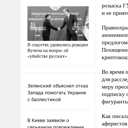
розыска Г
и ее прият
Правоохра
анонимног
предлогом
В соцсетях удивились реакции
Похищенны
Вучича на вопрос об
«убийстве русских»
криптокош
Во время 
для рассл
Зеленский объяснил отказ
меру прес
Запада помогать Украине
подписку 
с баллистикой
фигуранты
Как писал
В Киеве заявили о
аферистов
серьезном повреждении