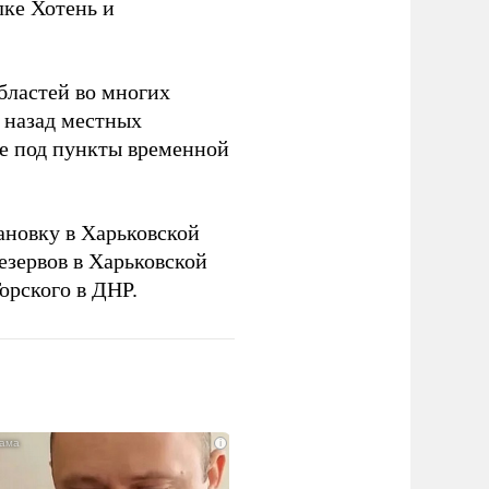
лке Хотень и
бластей во многих
 назад местных
ье под пункты временной
новку в Харьковской
езервов в Харьковской
орского в ДНР.
i