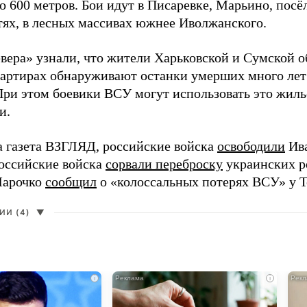
о 600 метров. Бои идут в Писаревке, Марьино, посё
тях, в лесных массивах южнее Иволжанского.
вера» узнали, что жители Харьковской и Сумской о
вартирах обнаруживают останки умерших много лет
При этом боевики ВСУ могут использовать это жил
и.
а газета ВЗГЛЯД, российские войска
освободили
Ива
Российские войска
сорвали переброску
украинских р
Марочко
сообщил
о «колоссальных потерях ВСУ» у Т
И (4)
▼
i
i