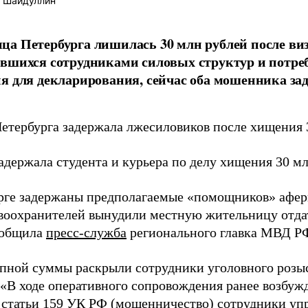
 Шайдуллин
а Петербурга лишилась 30 млн рублей после виз
вшихся сотрудниками силовых структур и потре
я для декларирования, сейчас оба мошенника за
етербурга задержала лжесиловиков после хищения 
адержала студента и курьера по делу хищения 30 м
рге задержаны предполагаемые «помощников» афери
воохранителей вынудили местную жительницу отда
ообщила
пресс-служба
регионального главка МВД Р
пной суммы раскрыли сотрудники уголовного розыс
 «В ходе оперативного сопровождения ранее возбуж
4 статьи 159 УК РФ (мошенничество) сотрудники уп