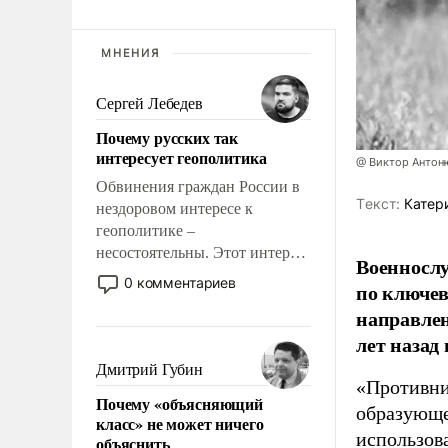
МНЕНИЯ
Сергей Лебедев
Почему русских так
интересует геополитика
@ Виктор Антон
Обвинения граждан России в
Tекст:
Катер
нездоровом интересе к
геополитике –
несостоятельны. Этот интерес
Военносл
рационален и прагматичен. Он
0 комментариев
по ключе
обусловлен тысячелетним
направлен
опытом выживания в крайне
лет назад
непростых условиях и
фундаментальным знанием,
Дмитрий Губин
что мировая политика имеет
«Противни
Почему «объясняющий
свойство заявляться на порог
образующе
класс» не может ничего
нашего дома.
использов
объяснить