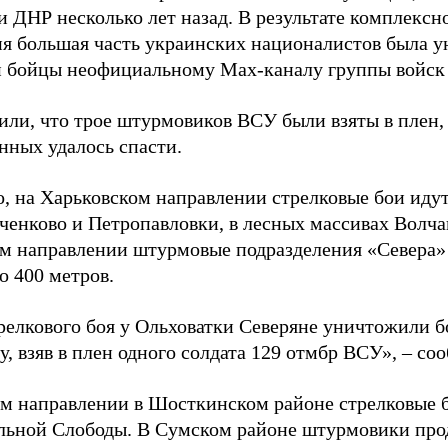
 ДНР несколько лет назад. В результате комплексн
ия большая часть украинских националистов была 
и бойцы неофициальному Max-каналу группы войск
или, что трое штурмовиков ВСУ были взяты в плен,
нных удалось спасти.
, на Харьковском направлении стрелковые бои идут
ченково и Петропавловки, в лесных массивах Волча
м направлении штурмовые подразделения «Севера» 
о 400 метров.
трелкового боя у Ольховатки Северяне уничтожили 
, взяв в плен одного солдата 129 отмбр ВСУ», – с
м направлении в Шосткинском районе стрелковые бо
льной Слободы. В Сумском районе штурмовики про