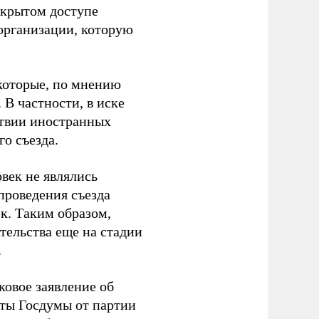
ткрытом доступе
организации, которую
которые, по мнению
В частности, в иске
тствии иностранных
о съезда.
век не являлись
проведения съезда
ек. Таким образом,
тельства еще на стадии
.
ковое заявление об
аты Госдумы от партии