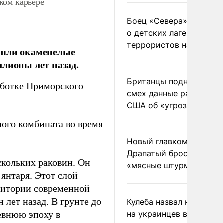
ком карьере
Боец «Севера» рассказ
о детских лагерях
террористов на Украин
ашли окаменелые
ллионы лет назад.
Британцы подняли на
аботке Приморского
смех данные разведки
США об «угрозе России
ого комбината во время
Новый главком ВСУ
Драпатый бросил солда
скольких раковин. Он
«мясные штурмы»
 янтаря. Этот слой
ритории современной
 лет назад. В грунте до
Кулеба назвал нападени
евнюю эпоху в
на украинцев в Польше