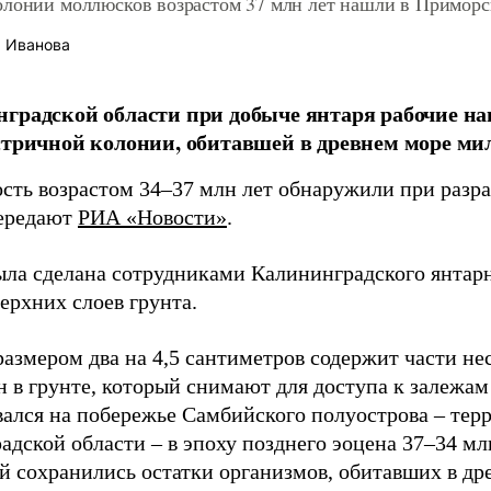
олонии моллюсков возрастом 37 млн лет нашли в Приморс
 Иванова
градской области при добыче янтаря рабочие н
стричной колонии, обитавшей в древнем море ми
сть возрастом 34–37 млн лет обнаружили при разр
передают
РИА «Новости»
.
ыла сделана сотрудниками Калининградского янтарн
ерхних слоев грунта.
размером два на 4,5 сантиметров содержит части не
 в грунте, который снимают для доступа к залежам
ался на побережье Самбийского полуострова – тер
дской области – в эпоху позднего эоцена 37–34 млн
й сохранились остатки организмов, обитавших в др