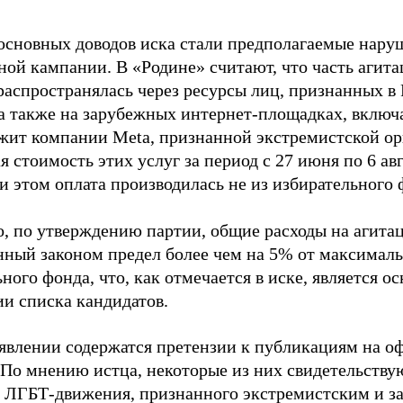
основных доводов иска стали предполагаемые нару
ной кампании. В «Родине» считают, что часть агит
распространялась через ресурсы лиц, признанных 
 а также на зарубежных интернет-площадках, включа
жит компании Meta, признанной экстремистской ор
 стоимость этих услуг за период с 27 июня по 6 ав
и этом оплата производилась не из избирательного 
о, по утверждению партии, общие расходы на агит
нный законом предел более чем на 5% от максималь
ного фонда, что, как отмечается в иске, является 
ии списка кандидатов.
аявлении содержатся претензии к публикациям на о
 По мнению истца, некоторые из них свидетельству
 ЛГБТ-движения, признанного экстремистским и з