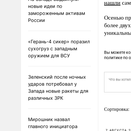
нашли
сам
новые идеи по
замороженным активам
Осенью пр
России
более дву
уникальны
«Герань-4 сикер» поразил
сухогруз с западным
Вы можете к
оружием для ВСУ
политике по 
Зеленский после ночных
ударов потребовал у
Запада новые ракеты для
различных ЗРК
Сортировка:
Мирошник назвал
главного инициатора
7 АВГУСТА 2