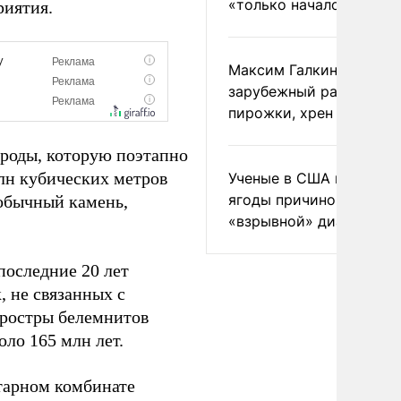
«только началом»
риятия.
Максим Галкин добавил
зарубежный райдер
пирожки, хрен и морс
ороды, которую поэтапно
лн кубических метров
Ученые в США назвали 
ягоды причиной
еобычный камень,
«взрывной» диареи
последние 20 лет
, не связанных с
 ростры белемнитов
оло 165 млн лет.
тарном комбинате