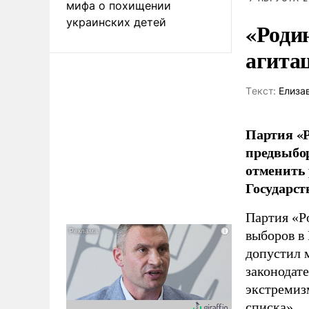
мифа о похищении
украинских детей
«Роди
агита
Tекст:
Елиза
Партия «Р
предвыбор
отменить 
Государст
Партия «Р
выборов в
допустил 
законодат
экстремиз
списка».