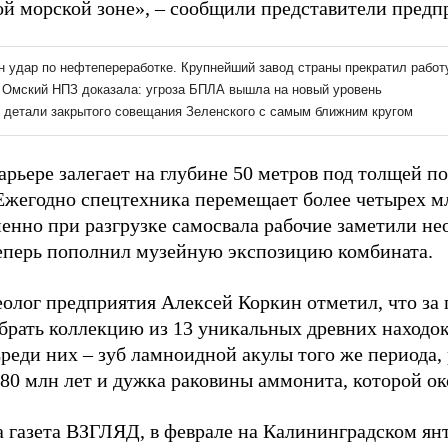
й морской зоне», – сообщили представители предп
арьере залегает на глубине 50 метров под толщей п
Ежегодно спецтехника перемещает более четырех м
менно при разгрузке самосвала рабочие заметили н
еперь пополнил музейную экспозицию комбината.
еолог предприятия Алексей Коркин отметил, что за 
брать коллекцию из 13 уникальных древних находок
Среди них – зуб ламноидной акулы того же периода,
80 млн лет и дужка раковины аммонита, которой ок
а газета ВЗГЛЯД, в феврале на Калининградском ян