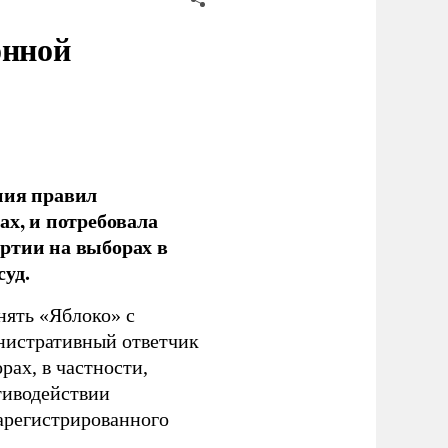
онной
ния правил
ах, и потребовала
ртии на выборах в
уд.
нять «Яблоко» с
инистративный ответчик
ах, в частности,
тиводействии
зарегистрированного