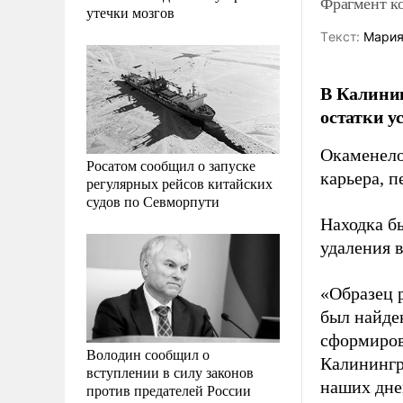
Фрагмент к
утечки мозгов
Tекст:
Мария
В Калинин
остатки у
Окаменело
Росатом сообщил о запуске
карьера, 
регулярных рейсов китайских
судов по Севморпути
Находка б
удаления в
«Образец 
был найден
сформиров
Володин сообщил о
Калинингра
вступлении в силу законов
наших дне
против предателей России