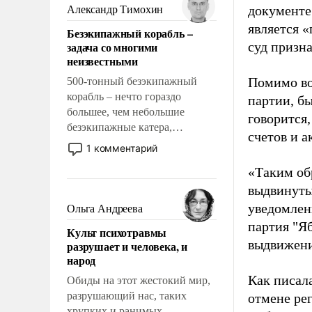
образованных людей. Иногда
документе
Александр Тимохин
казалось, что эти вопросы
является 
Безэкипажный корабль –
решены раз и навсегда, но –
задача со многими
суд призн
нет, не решены.
неизвестными
Помимо во
500-тонный безэкипажный
корабль – нечто гораздо
партии, б
большее, чем небольшие
говорится,
безэкипажные катера,
счетов и 
применение которых уже
1 комментарий
стало обыденностью. Задача по
«Таким об
созданию такого корабля очень
сложна и амбициозна. Однако
выдвинуты
и ее реализация радикально
уведомлени
Ольга Андреева
поднимет наши боевые
партия "Я
Культ психотравмы
возможности.
выдвижения
разрушает и человека, и
народ
Как писал
Обиды на этот жестокий мир,
разрушающий нас, таких
отмене ре
хрупких и ранимых,