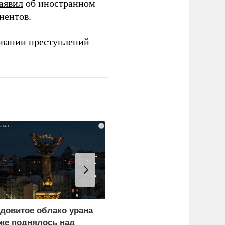
аявил
об иностранном
нентов.
овании преступлений
i
довитое облако урана
В России назвали
же поднялось над
законную цель наших