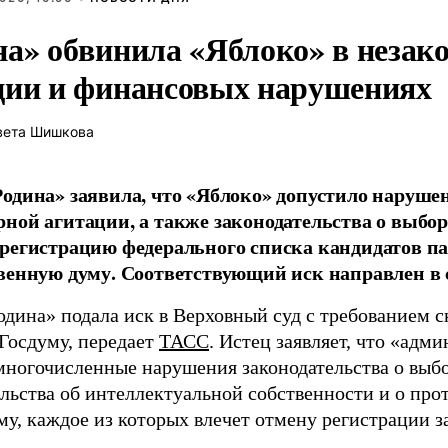
на» обвинила «Яблоко» в незак
ции и финансовых нарушениях
вета Шишкова
одина» заявила, что «Яблоко» допустило наруше
ной агитации, а также законодательства о выбор
регистрацию федерального списка кандидатов па
венную думу. Соответствующий иск направлен в с
одина» подала иск в Верховный суд с требованием с
 Госдуму, передает
ТАСС
. Истец заявляет, что «адм
многочисленные нарушения законодательства о выбор
ельства об интеллектуальной собственности и о про
му, каждое из которых влечет отмену регистрации 