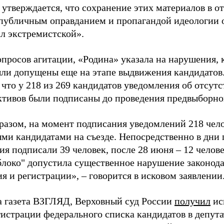
 утверждается, что сохранение этих материалов в о
«публичным оправданием и пропагандой идеологии 
ал экстремистской».
просов агитации, «Родина» указала на нарушения, 
ыли допущены еще на этапе выдвижения кандидатов. 
 что у 218 из 269 кандидатов уведомления об отсу
активов были подписаны до проведения предвыборног
разом, на момент подписания уведомлений 218 чело
ми кандидатами на съезде. Непосредственно в дни 
я подписали 39 человек, после 28 июня – 12 челов
блоко" допустила существенное нарушение законода
 и регистрации», – говорится в исковом заявлении
а газета ВЗГЛЯД, Верховный суд России
получил
ис
гистрации федерального списка кандидатов в депут