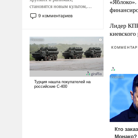
«Яблоко».
становятся новым культом,
финансиро
постепенно вытесняя и
9 комментариев
отменяя традиционное
Лидер КП
требование к человеку – быть
киевского
мужественным и твердым под
ударами судьбы, брать на себя
ответственность, помогать
КОММЕНТАРИ
слабым, идти вперед и
адаптироваться.
Кто зака
Монако?