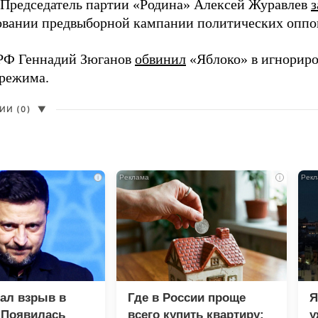
 Председатель партии «Родина» Алексей Журавлев
з
вании предвыборной кампании политических оппо
РФ Геннадий Зюганов
обвинил
«Яблоко» в игнорир
 режима.
И (0)
▼
i
i
зал взрыв в
Где в России проще
Я
 Появилась
всего купить квартиру:
у