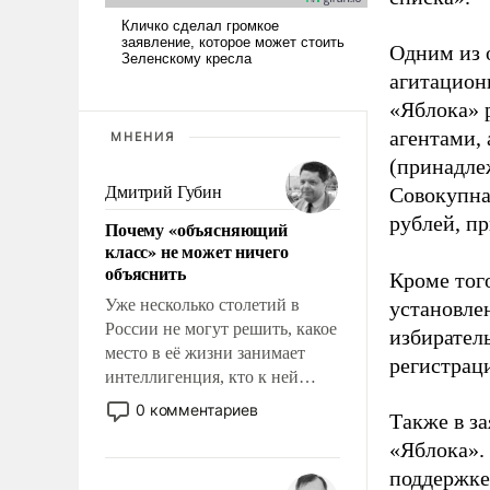
Одним из 
агитацион
«Яблока» 
агентами,
МНЕНИЯ
(принадле
Дмитрий Губин
Совокупная
рублей, пр
Почему «объясняющий
класс» не может ничего
объяснить
Кроме тог
Уже несколько столетий в
установле
России не могут решить, какое
избиратель
место в её жизни занимает
регистрац
интеллигенция, кто к ней
принадлежит, а кого из неё
0 комментариев
Также в з
исключили с правом
«Яблока».
восстановления и без оного. И
чем она отличается от просто
поддержке