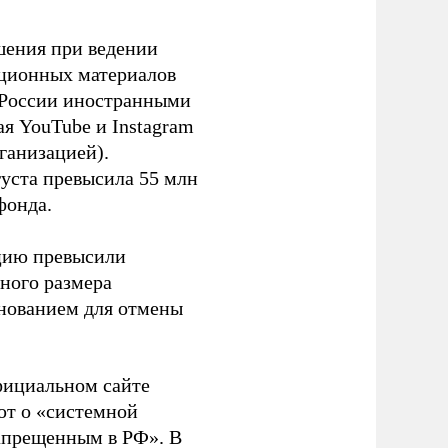
шения при ведении
ационных материалов
в России иностранными
я YouTube и Instagram
ганизацией).
густа превысила 55 млн
фонда.
ацию превысили
ного размера
основанием для отмены
фициальном сайте
ют о «системной
апрещенным в РФ». В