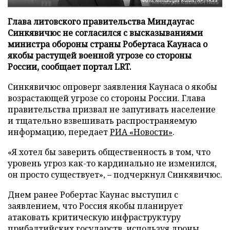
Фото: Mindaugas Kulbis/AP/TASS
Глава литовского правительства Миндаугас
Синкявичюс не согласился с высказываниями
министра обороны страны Робертаса Каунаса о
якобы растущей военной угрозе со стороны
России, сообщает портал LRT.
Синкявичюс опроверг заявления Каунаса о якобы
возрастающей угрозе со стороны России. Глава
правительства призвал не запугивать население
и тщательно взвешивать распространяемую
информацию, передает
РИА «Новости»
.
«Я хотел бы заверить общественность в том, что
уровень угроз как-то кардинально не изменился,
он просто существует», – подчеркнул Синкявичюс.
Днем ранее Робертас Каунас выступил с
заявлением, что Россия якобы планирует
атаковать критическую инфраструктуру
прибалтийских государств, используя дроны