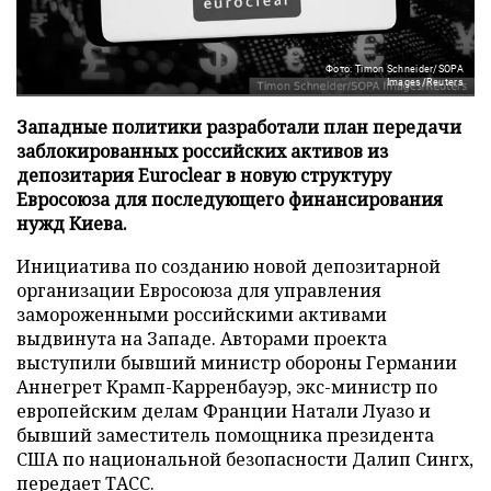
Фото: Timon Schneider/SOPA
Images/Reuters
Западные политики разработали план передачи
заблокированных российских активов из
депозитария Euroclear в новую структуру
Евросоюза для последующего финансирования
нужд Киева.
Инициатива по созданию новой депозитарной
организации Евросоюза для управления
замороженными российскими активами
выдвинута на Западе. Авторами проекта
выступили бывший министр обороны Германии
Аннегрет Крамп-Карренбауэр, экс-министр по
европейским делам Франции Натали Луазо и
бывший заместитель помощника президента
США по национальной безопасности Далип Сингх,
передает
ТАСС
.