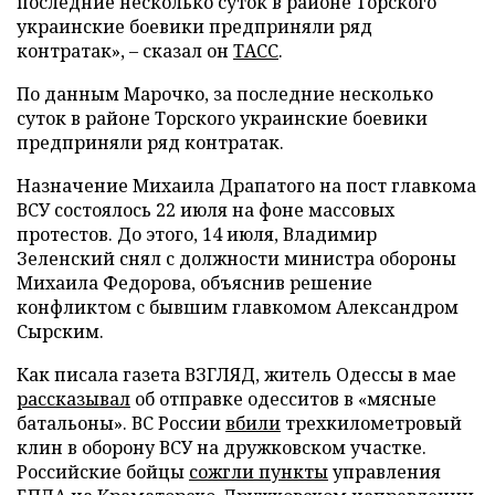
последние несколько суток в районе Торского
украинские боевики предприняли ряд
контратак», – сказал он
ТАСС
.
По данным Марочко, за последние несколько
суток в районе Торского украинские боевики
предприняли ряд контратак.
Назначение Михаила Драпатого на пост главкома
ВСУ состоялось 22 июля на фоне массовых
протестов. До этого, 14 июля, Владимир
Зеленский снял с должности министра обороны
Михаила Федорова, объяснив решение
конфликтом с бывшим главкомом Александром
Сырским.
Как писала газета ВЗГЛЯД, житель Одессы в мае
рассказывал
об отправке одесситов в «мясные
батальоны». ВС России
вбили
трехкилометровый
клин в оборону ВСУ на дружковском участке.
Российские бойцы
сожгли пункты
управления