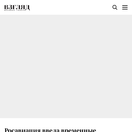
Росавиация ввела временные