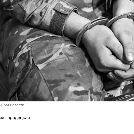
н/РИА Новости
ия Городецкая