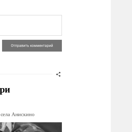
при
 села Анискино