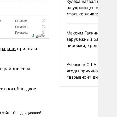
Кулеба назвал нападени
на украинцев в Польше
«только началом»
Максим Галкин добавил
зарубежный райдер
пирожки, хрен и морс
традали
при атаке
Ученые в США назвали 
в районе села
ягоды причиной
«взрывной» диареи
ата
погибли
двое
 сайте. О редакционной