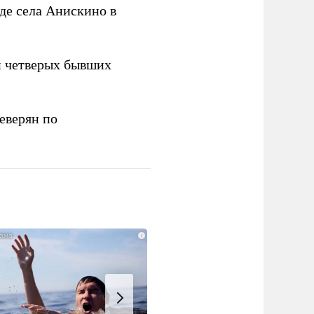
де села Анискино в
н четверых бывших
еверян по
i