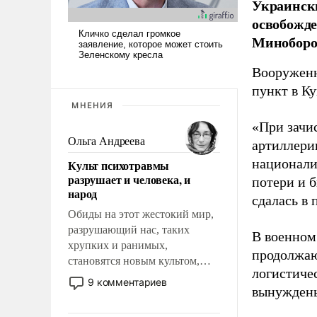
Украински
освобожде
Миноборо
Вооруженн
пункт в К
МНЕНИЯ
«При зачи
Ольга Андреева
артиллери
национали
Культ психотравмы
разрушает и человека, и
потери и 
народ
сдалась в
Обиды на этот жестокий мир,
разрушающий нас, таких
В военном
хрупких и ранимых,
продолжаю
становятся новым культом,
логистиче
постепенно вытесняя и
9 комментариев
вынуждены
отменяя традиционное
требование к человеку – быть