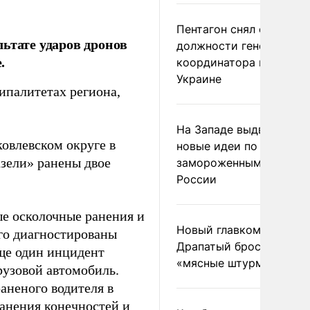
Пентагон снял с
ьтате ударов дронов
должности генерала-
.
координатора помощи
Украине
ипалитетах региона,
На Западе выдвинули
овлевском округе в
новые идеи по
азели» ранены двое
замороженным актива
России
ые осколочные ранения и
Новый главком ВСУ
го диагностированы
Драпатый бросил солда
Еще один инцидент
«мясные штурмы»
рузовой автомобиль.
аненого водителя в
анения конечностей и