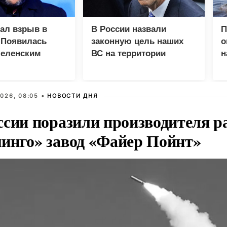
зал взрыв в
В России назвали
П
 Появилась
законную цель наших
о
Зеленским
ВС на территории
н
Германии
п
026, 08:05 •
НОВОСТИ ДНЯ
ссии поразили производителя р
инго» завод «Файер Пойнт»