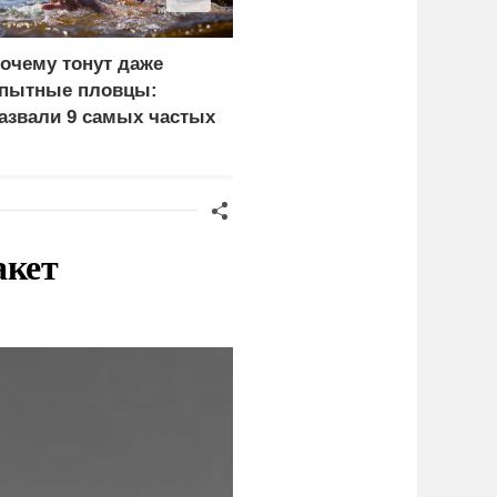
очему тонут даже
Пощечина всей системе
пытные пловцы:
правосудия: что
азвали 9 самых частых
натворил сын
ричин
украинского олигарха
акет