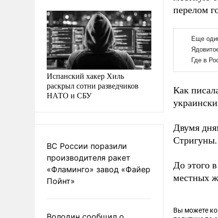
перелом го
Испанский хакер Хиль
раскрыл сотни разведчиков
Как писал
НАТО и СБУ
украински
Двумя дня
Стригуны.
ВС России поразили
производителя ракет
До этого 
«Фламинго» завод «Файер
местных ж
Пойнт»
Вы можете к
Володин сообщил о