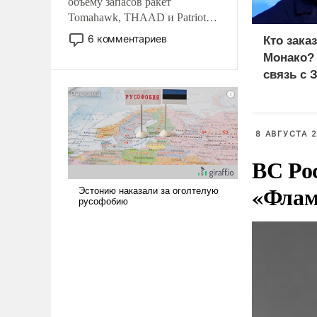
объему запасов ракет
Tomahawk, THAAD и Patriot
США потребуется более трех
6 комментариев
Кто зака
лет. Даже небольшая война с
Монако?
Ираном опустошила
связь с 
американские арсеналы.
Сложившаяся ситуация
означает многолетний период
уязвимости США, например,
8 АВГУСТА 2
перед Китаем.
ВС Ро
«Флам