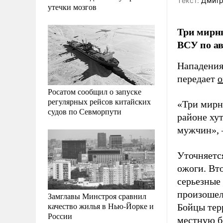
Tекст:
Дмитр
утечки мозгов
Три мирны
ВСУ по ав
Нападения
передает
о
Росатом сообщил о запуске
регулярных рейсов китайских
«Три мирн
судов по Севморпути
районе ху
мужчин», –
Уточняетс
ожоги. Вт
серьезные
произошел
Замглавы Минстроя сравнил
качество жилья в Нью-Йорке и
Бойцы тер
России
местную б