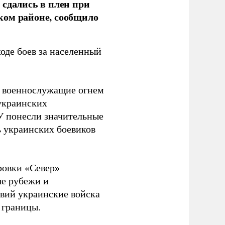
 сдались в плен при
ком районе, сообщило
оде боев за населенный
е военнослужащие огнем
украинских
У понесли значительные
ь украинских боевиков
ровки «Север»
е рубежи и
твий украинские войска
 границы.