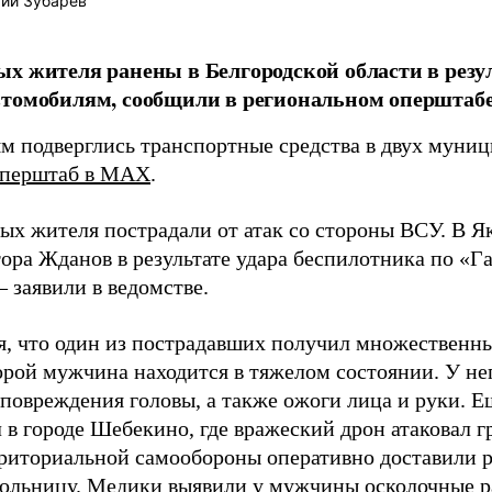
ий Зубарев
х жителя ранены в Белгородской области в резул
томобилям, сообщили в региональном оперштабе
м подверглись транспортные средства в двух муниц
перштаб в MAX
.
ых жителя пострадали от атак со стороны ВСУ. В Як
тора Жданов в результате удара беспилотника по «Г
 заявили в ведомстве.
я, что один из пострадавших получил множественн
орой мужчина находится в тяжелом состоянии. У не
 повреждения головы, а также ожоги лица и руки. 
 в городе Шебекино, где вражеский дрон атаковал г
риториальной самообороны оперативно доставили р
ольницу. Медики выявили у мужчины осколочные р