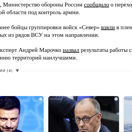
 Министерство обороны России
сообщило
о перехо
ой области под контроль армии.
анее бойцы группировки войск «Север»
взяли
в пле
ых из рядов ВСУ на этом направлении.
ксперт Андрей Марочко
назвал
результаты работы с
нию территорий наилучшими.
И (4)
▼
i
i