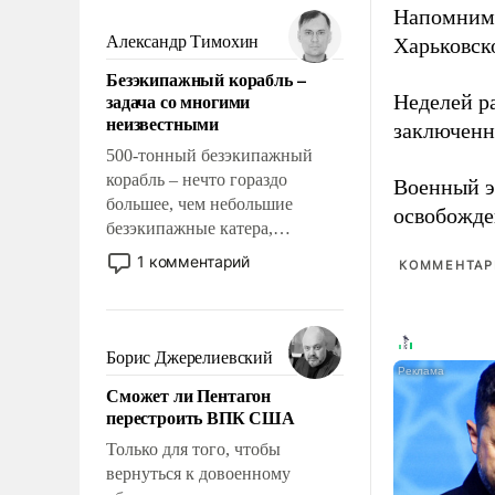
мужественным и твердым под
Напомним,
ударами судьбы, брать на себя
Александр Тимохин
Харьковск
ответственность, помогать
Безэкипажный корабль –
слабым, идти вперед и
задача со многими
Неделей р
адаптироваться.
неизвестными
заключенн
500-тонный безэкипажный
корабль – нечто гораздо
Военный э
большее, чем небольшие
освобожде
безэкипажные катера,
применение которых уже
1 комментарий
КОММЕНТАРИ
стало обыденностью. Задача по
созданию такого корабля очень
сложна и амбициозна. Однако
и ее реализация радикально
Борис Джерелиевский
поднимет наши боевые
Сможет ли Пентагон
возможности.
перестроить ВПК США
Только для того, чтобы
вернуться к довоенному