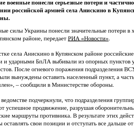
е военные понесли серьезные потери и частично
нии российской армией села Анискино в Купянс
ны.
ые силы Украины понесли значительные потери в х
упянском районе, передает
РИА «Новости»
.
стке села Анискино в Купянском районе российски
и и ударными БпЛА выбивали из опорных пунктов 
стов. После огневого поражения подразделения ВС
были вынуждены оставить населенный пункт, а част
 плен», – сообщили в Министерстве обороны.
 ведомстве подчеркнули, что подразделения группи
т успешное продвижение, разрушая оборонительны
ские маршруты противника. В результате этих дейс
 оставлять свои позиции и отступать все дальше от