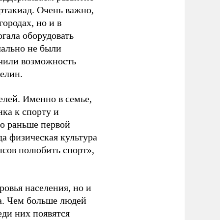
ртакиад. Очень важно,
ородах, но и в
гала оборудовать
чально не были
учили возможность
релин.
елей. Именно в семье,
ка к спорту и
до раньше первой
да физическая культура
нсов полюбить спорт», –
ровья населения, но и
а. Чем больше людей
еди них появятся