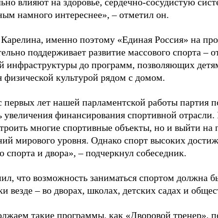
ьно влияют на здоровье, сердечно-сосудистую сист
ным намного интереснее», – отметил он.
 Карелина, именно поэтому «Единая Россия» на пр
ельно поддерживает развитие массового спорта – о
й инфраструктуры до программ, позволяющих детя
я физической культурой рядом с домом.
с первых лет нашей парламентской работы партия п
ь увеличения финансирования спортивной отрасли. 
строить многие спортивные объекты, но и выйти на 
ний мирового уровня. Однако спорт высоких достиж
о спорта и двора», – подчеркнул собеседник.
ил, что возможность заниматься спортом должна б
и везде – во дворах, школах, детских садах и обще
лжаем такие программы, как «Дворовой тренер», п