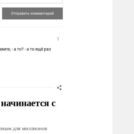
те, - а то? - а то ещё раз
начинается с
упным для миллионов