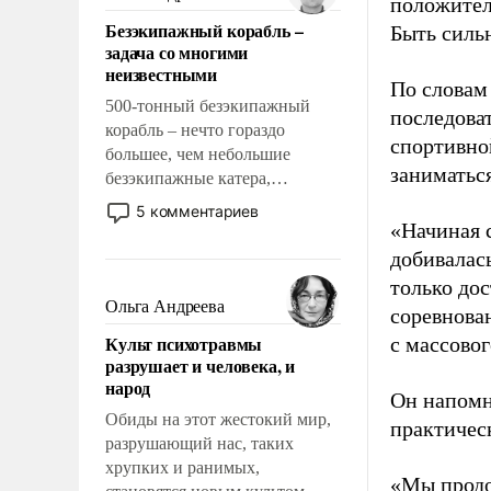
положител
казалось, что эти вопросы
Безэкипажный корабль –
Быть силь
решены раз и навсегда, но –
задача со многими
нет, не решены.
неизвестными
По словам
500-тонный безэкипажный
последоват
корабль – нечто гораздо
спортивно
большее, чем небольшие
заниматьс
безэкипажные катера,
применение которых уже
5 комментариев
стало обыденностью. Задача по
«Начиная 
созданию такого корабля очень
добивалас
сложна и амбициозна. Однако
только до
и ее реализация радикально
Ольга Андреева
соревнова
поднимет наши боевые
Культ психотравмы
с массовог
возможности.
разрушает и человека, и
народ
Он напомн
Обиды на этот жестокий мир,
практическ
разрушающий нас, таких
хрупких и ранимых,
«Мы продо