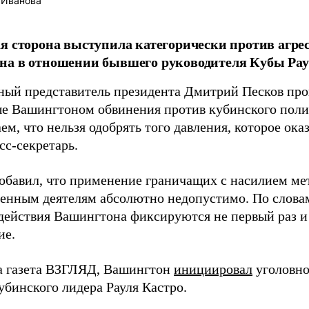
 Иванова
я сторона выступила категорически против агр
на в отношении бывшего руководителя Кубы Рау
ый представитель президента Дмитрий Песков пр
е Вашингтоном обвинения против кубинского поли
м, что нельзя одобрять того давления, которое оказ
сс-секретарь.
обавил, что применение граничащих с насилием ме
венным деятелям абсолютно недопустимо. По слова
действия Вашингтона фиксируются не первый раз 
ие.
а газета ВЗГЛЯД, Вашингтон
инициировал
уголовно
убинского лидера Рауля Кастро.