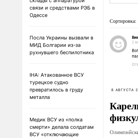
склады с аппаратурой
связи и средствами РЭБ в
Одессе
Сортировка:
Посла Украины вызвали в
Вик
2 м
МИД Болгарии из-за
Во
рухнувшего беспилотника
па
От
IHA: Атакованное ВСУ
турецкое судно
превратилось в груду
8 АВГУСТА 2
металла
Карел
физку
Медик ВСУ из «полка
смерти» делала солдатам
Олимпийски
ВСУ «отключающие