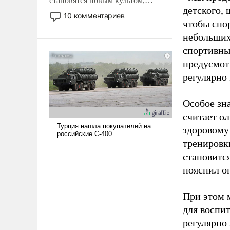
становятся новым культом,
детского, 
постепенно вытесняя и
10 комментариев
чтобы спо
отменяя традиционное
требование к человеку – быть
небольших
мужественным и твердым под
спортивны
ударами судьбы, брать на себя
предусмот
ответственность, помогать
регулярно 
слабым, идти вперед и
адаптироваться.
Особое зн
считает о
здоровому
тренировки
становитс
пояснил о
При этом м
для воспи
регулярно