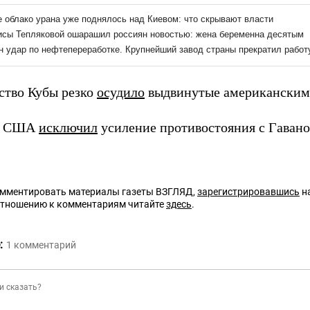
ство Кубы резко
осудило
выдвинутые американскими
т США
исключил
усиление противостояния с Гавано
омментировать материалы газеты ВЗГЛЯД,
зарегистрировавшись
на
отношению к комментариям читайте
здесь
.
:
1
комментарий