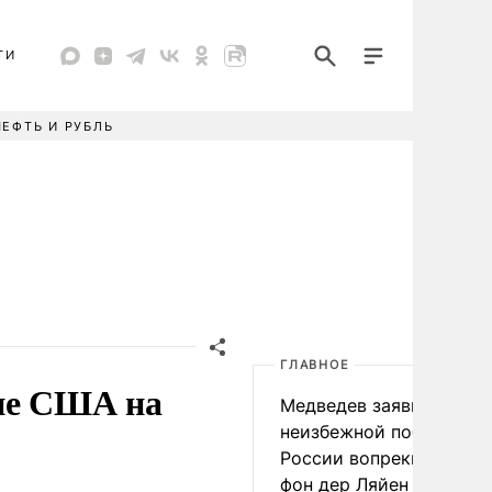
ТИ
НЕФТЬ И РУБЛЬ
ГЛАВНОЕ
ние США на
Медведев заявил о
неизбежной победе
России вопреки словам
фон дер Ляйен