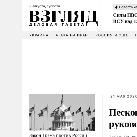
8 августа, суббота
Новость ч
Силы ПВО 
ВСУ над 1
УКРАИНА
АТАКА НА ИРАН
РОССИЯ И США
21 МАЯ 2026
Песко
руково
Закон Грэма против России