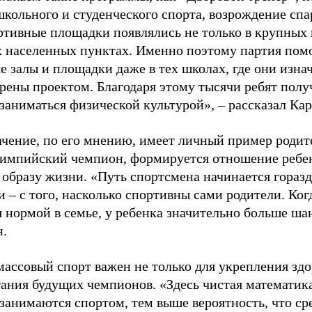
школьного и студенческого спорта, возрождение спа
ртивные площадки появлялись не только в крупных г
 населенных пунктах. Именно поэтому партия помо
е залы и площадки даже в тех школах, где они изна
рены проектом. Благодаря этому тысячи ребят пол
заниматься физической культурой», – рассказал Ка
ачение, по его мнению, имеет личный пример родит
лимпийский чемпион, формируется отношение ребен
 образу жизни. «Путь спортсмена начинается гораз
 – с того, насколько спортивны сами родители. Ког
я нормой в семье, у ребенка значительно больше ша
н.
ассовый спорт важен не только для укрепления здо
тания будущих чемпионов. «Здесь чистая математик
 занимаются спортом, тем выше вероятность, что ср