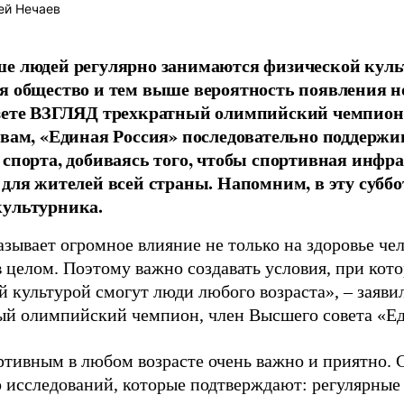
ей Нечаев
е людей регулярно занимаются физической культ
я общество и тем выше вероятность появления 
азете ВЗГЛЯД трехкратный олимпийский чемпион
овам, «Единая Россия» последовательно поддержи
 спорта, добиваясь того, чтобы спортивная инфр
 для жителей всей страны. Напомним, в эту суббо
культурника.
зывает огромное влияние не только на здоровье чел
в целом. Поэтому важно создавать условия, при кот
й культурой смогут люди любого возраста», – заяви
ый олимпийский чемпион, член Высшего совета «Е
ртивным в любом возрасте очень важно и приятно. 
 исследований, которые подтверждают: регулярные