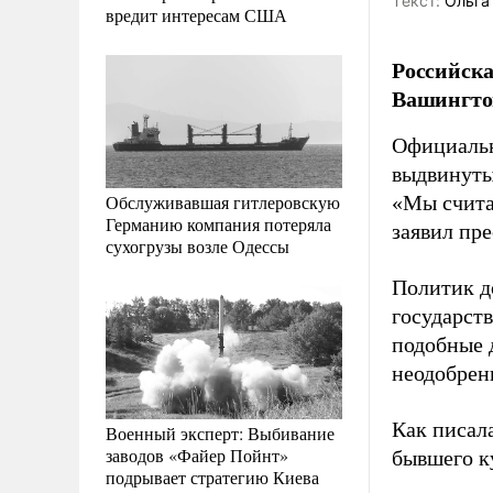
Tекст:
Ольга
вредит интересам США
Российска
Вашингто
Официальн
выдвинуты
Обслуживавшая гитлеровскую
«Мы считае
Германию компания потеряла
заявил пре
сухогрузы возле Одессы
Политик д
государст
подобные 
неодобрен
Как писал
Военный эксперт: Выбивание
заводов «Файер Пойнт»
бывшего к
подрывает стратегию Киева