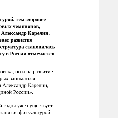
урой, тем здоровее
новых чемпионов,
 Александр Карелин.
вает развитие
аструктура становилась
ту в России отмечается
овека, но и на развитие
орых заниматься
л Александр Карелин,
диной России».
Сегодня уже существует
 занятия физкультурой