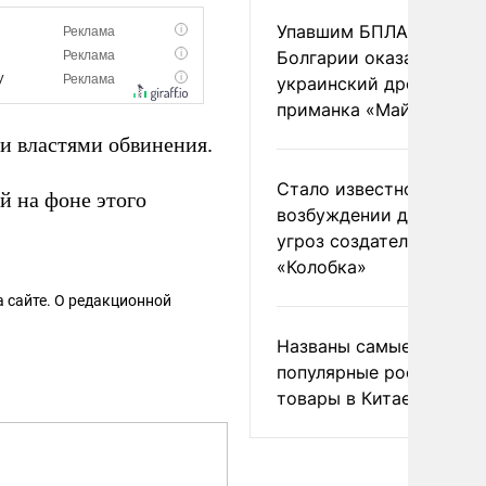
Упавшим БПЛА в
Болгарии оказался
украинский дрон-
приманка «Майя»
 властями обвинения.
Стало известно о
й на фоне этого
возбуждении дела из-з
угроз создателям
«Колобка»
 сайте. О редакционной
Названы самые
популярные российски
товары в Китае