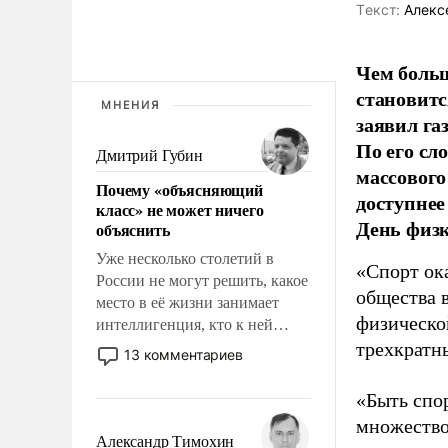
Tекст:
Алекс
Чем больш
становитс
МНЕНИЯ
заявил г
По его сл
Дмитрий Губин
массового
Почему «объясняющий
доступнее
класс» не может ничего
День физ
объяснить
Уже несколько столетий в
«Спорт ока
России не могут решить, какое
общества 
место в её жизни занимает
физическо
интеллигенция, кто к ней
принадлежит, а кого из неё
трехкратн
13 комментариев
исключили с правом
восстановления и без оного. И
«Быть спо
чем она отличается от просто
множество
образованных людей. Иногда
Александр Тимохин