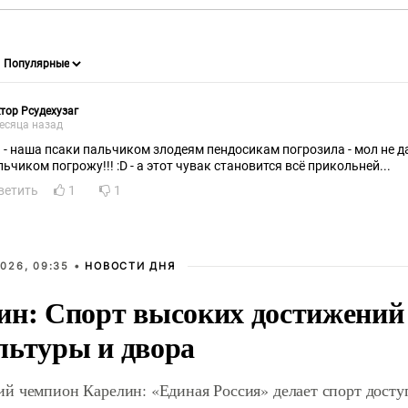
тор Рсудехузаг
есяца назад
! - наша псаки пальчиком злодеям пендосикам погрозила - мол не дави
льчиком погрожу!!! :D - а этот чувак становится всё прикольней...
ветить
1
1
026, 09:35 •
НОВОСТИ ДНЯ
ин: Спорт высоких достижений 
льтуры и двора
й чемпион Карелин: «Единая Россия» делает спорт дост