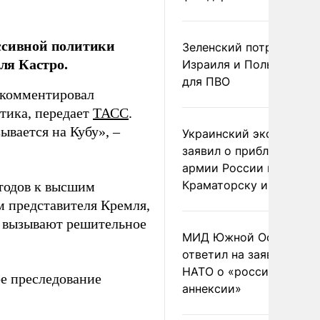
ессивной политики
Зеленский потребовал 
ля Кастро.
Израиля и Польши рак
для ПВО
окомментировал
тика, передает
ТАСС
.
ывается на Кубу», –
Украинский эксперт
заявил о приближении
армии России к
Краматорску и Славянс
тодов к высшим
м представителя Кремля,
и вызывают решительное
МИД Южной Осетии
ответил на заявления
НАТО о «российской
е преследование
аннексии»