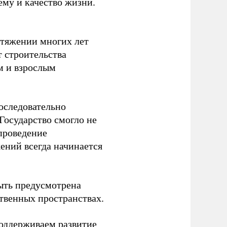
ему и качество жизни.
отяжении многих лет
т строительства
м и взрослым
оследовательно
Государство смогло не
проведение
ений всегда начинается
ыть предусмотрена
ственных пространствах.
оддерживаем развитие