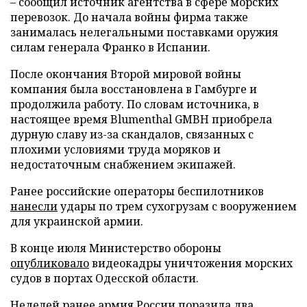
– сообщил источник агентства в сфере морских
перевозок. До начала войны фирма также
занималась нелегальными поставками оружия
силам генерала Франко в Испании.
После окончания Второй мировой войны
компания была восстановлена в Гамбурге и
продолжила работу. По словам источника, в
настоящее время Blumenthal GMBH приобрела
дурную славу из-за скандалов, связанных с
плохими условиями труда моряков и
недостаточным снабжением экипажей.
Ранее российские операторы беспилотников
нанесли
удары по трем сухогрузам с вооружением
для украинской армии.
В конце июля Министерство обороны
опубликовало
видеокадры уничтожения морских
судов в портах Одесской области.
Неделей ранее армия России
поразила
два