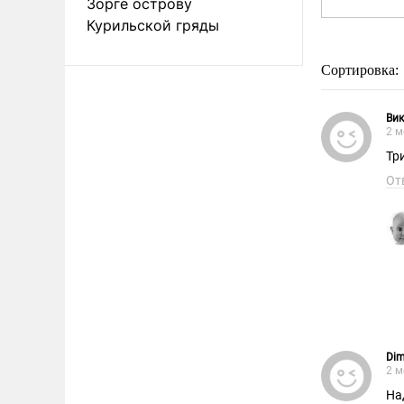
Зорге острову
Курильской гряды
Сортировка:
Вик
2 м
Тр
От
Dim
2 м
Надеюсь 