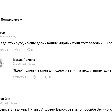
тор
есяца назад
иада это круто, но еще двоих наших мирных убил этот зеленый... Ког
ветить
1
0
Мысль Пришла
2 месяца назад
"Ядер" нужен и важен для сдерживания, а не для выпендрив
Ответить
0
0
on Grin
есяца назад
Владимир Путин с Андреем Белоусовым по просьбе Великого учёного руса и