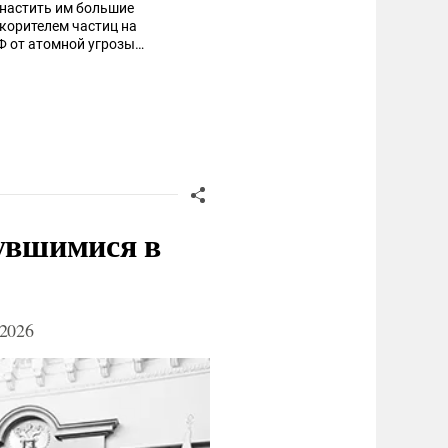
снастить им большие
корителем частиц на
Ф от атомной угрозы
дземных шахтах США и НАТО
ься атомные двигатели на
авить на конвейерную
нувшимися в
2026