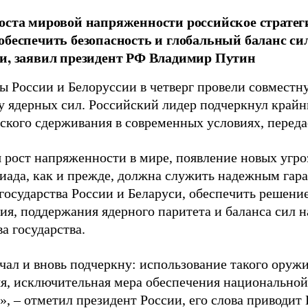
оста мировой напряженности российское стратег
обеспечить безопасность и глобальный баланс сил
и, заявил президент РФ Владимир Путин
ы России и Белоруссии в четверг провели совмест
у ядерных сил. Российский лидер подчеркнул край
еского сдерживания в современных условиях, переда
 рост напряженности в мире, появление новых угроз
риада, как и прежде, должна служить надежным гар
осударства России и Беларуси, обеспечить решение
я, поддержания ядерного паритета и баланса сил н
ва государства.
чал и вновь подчеркну: использование такого оружи
яя, исключительная мера обеспечения национально
», – отметил президент России, его слова приводит