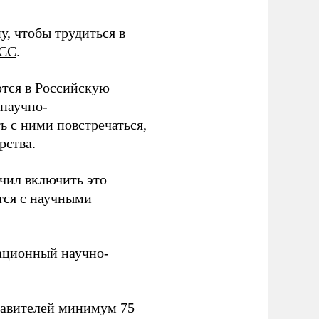
у, чтобы трудиться в
СС
.
тся в Российскую
научно-
ь с ними повстречаться,
рства.
учил включить это
тся с научными
вационный научно-
тавителей минимум 75