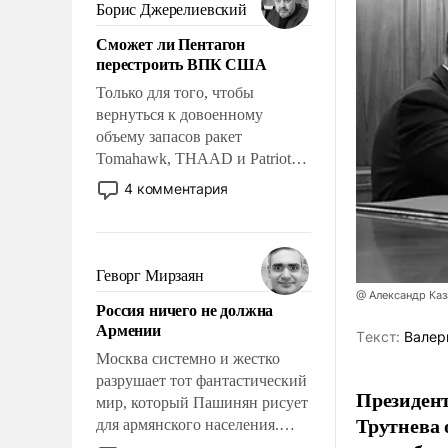
ударами судьбы, брать на себя
Борис Джерелиевский
ответственность, помогать
Сможет ли Пентагон
слабым, идти вперед и
перестроить ВПК США
адаптироваться.
Только для того, чтобы
вернуться к довоенному
объему запасов ракет
Tomahawk, THAAD и Patriot
США потребуется более трех
4 комментария
лет. Даже небольшая война с
Ираном опустошила
американские арсеналы.
Сложившаяся ситуация
Геворг Мирзаян
означает многолетний период
@ Александр Каз
Россия ничего не должна
уязвимости США, например,
Армении
перед Китаем.
Tекст:
Валер
Москва системно и жестко
разрушает тот фантастический
Президен
мир, который Пашинян рисует
Трутнева 
для армянского населения.
Мир, где политические