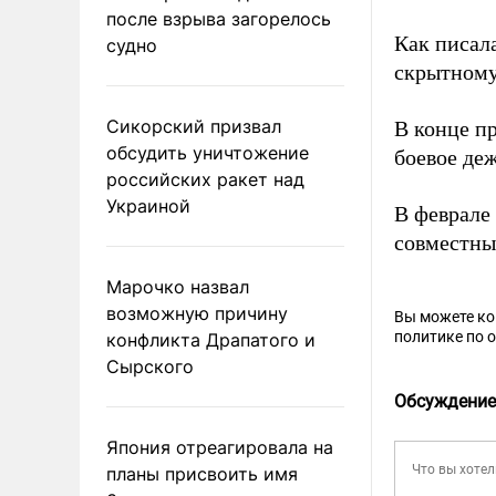
после взрыва загорелось
Как писал
судно
скрытному
Сикорский призвал
В конце п
обсудить уничтожение
боевое деж
российских ракет над
Украиной
В феврале
совместны
Марочко назвал
возможную причину
Вы можете к
политике по 
конфликта Драпатого и
Сырского
Обсуждение
Япония отреагировала на
планы присвоить имя