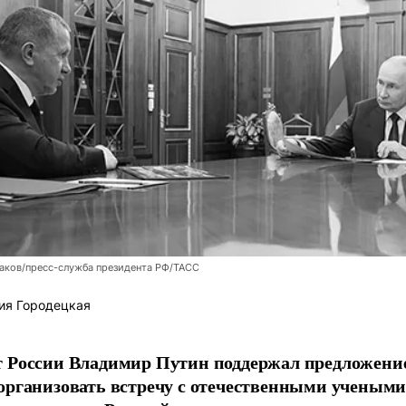
аков/пресс-служба президента РФ/ТАСС
ия Городецкая
т России Владимир Путин поддержал предложени
организовать встречу с отечественными учены