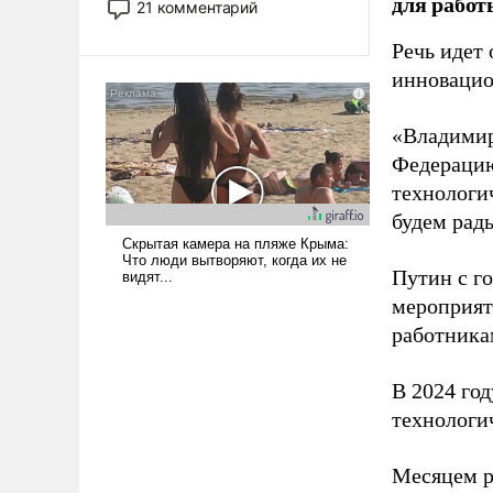
для работ
21 комментарий
прожекты будут безусловно
оплачиваться за счет
Речь идет 
российских
инновацио
налогоплательщиков и где
Еревану за свои поступки не
«Владимир
нужно отвечать.
Федерацию
технологи
будем рады
Путин с г
мероприят
работника
В 2024 го
технологи
Месяцем р