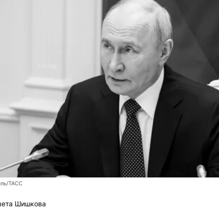
ль/ТАСС
вета Шишкова