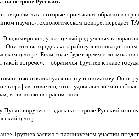
ы на острове Русский.
о специалистах, которые приезжают обратно в стран
нном научно-технологическом центре, передает
ТА
 Владимирович, у нас целый ряд ученых возвращаю
. Они готовы продолжать работу в инновационном 
ческом центре. Если тоже будет время и возможност
 такой встрече», – обратился Трутнев к главе госуда
отовностью откликнулся на эту инициативу. Он пор
ие в график, отметив, что с удовольствием пообщае
ми, если позволит расписание.
ду Путин
поручил
создать на острове Русский инно
ческий центр.
анее Трутнев
заявил
о планируемом участии предс