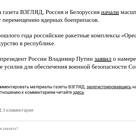
а газета ВЗГЛЯД, Россия и Белоруссия
начали
масшт
 перемещению ядерных боеприпасов.
рошлого года российские ракетные комплексы «Ор
урство в республике.
 президент России Владимир Путин
заявил
о намере
е усилия для обеспечения военной безопасности Со
омментировать материалы газеты ВЗГЛЯД,
зарегистрировавшись
на
отношению к комментариям читайте
здесь
.
:
3
комментария