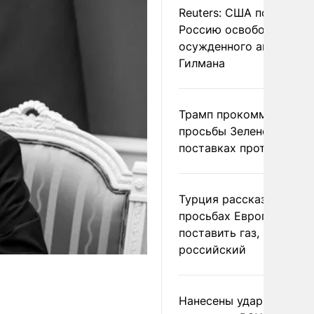
Reuters: США попросил
Россию освободить
осужденного американ
Гилмана
Трамп прокомментиров
просьбы Зеленского о
поставках противораке
Турция рассказала о
просьбах Европы
поставить газ, но не
российский
Нанесены удары по