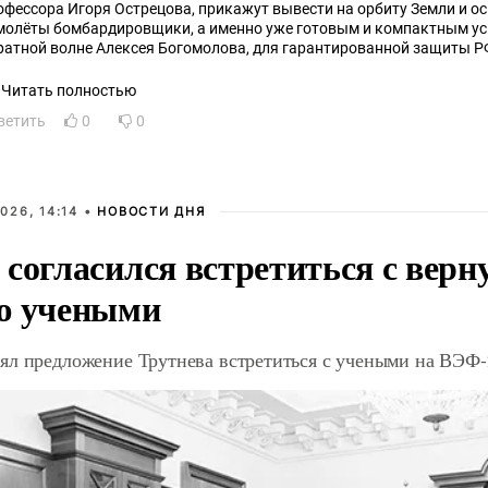
офессора Игоря Острецова, прикажут вывести на орбиту Земли и о
молёты бомбардировщики, а именно уже готовым и компактным ус
ратной волне Алексея Богомолова, для гарантированной защиты Р
пада, один короткий импульс и боеголовки атомных зарядов в по
на подлодках США и НАТО начнут плавиться и так же начнут плавит
Читать полностью
одках США и НАТО и на авианосцах США и НАТО и так же применить его для создания
ветить
0
0
ажданских атомных безотходных станций замкнутого цикла и пост
орку этот ускоритель.
026, 14:14 •
НОВОСТИ ДНЯ
 согласился встретиться с вер
ю учеными
ял предложение Трутнева встретиться с учеными на ВЭФ-