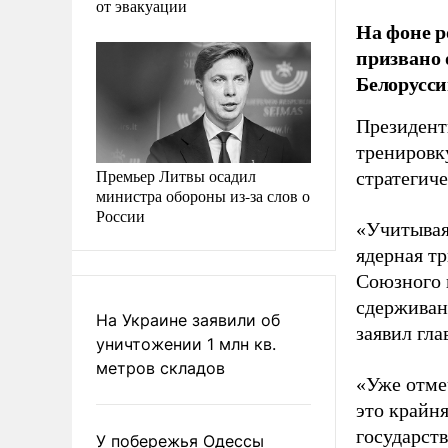
от эвакуации
На фоне р
призвано 
Белорусси
Президент
тренировк
Премьер Литвы осадил
стратегич
министра обороны из-за слов о
России
«Учитывая
ядерная т
Союзного г
сдерживани
На Украине заявили об
заявил гла
уничтожении 1 млн кв.
метров складов
«Уже отме
это крайн
государств
У побережья Одессы