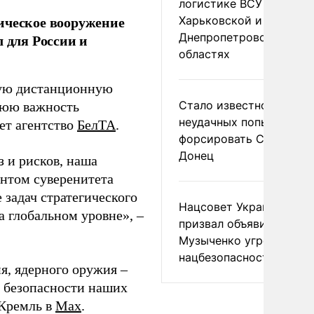
логистике ВСУ в
ическое вооружение
Харьковской и
Днепропетровской
 для России и
областях
ную дистанционную
Стало известно о
нюю важность
неудачных попытках ВС
ет агентство
БелТА
.
форсировать Северски
Донец
 и рисков, наша
антом суверенитета
 задач стратегического
Нацсовет Украины по Т
а глобальном уровне», –
призвал объявить
Музыченко угрозой
нацбезопасности
я, ядерного оружия –
й безопасности наших
 Кремль в
Max
.