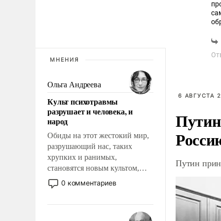
пр
са
об
За
и 
подл
От
гр
МНЕНИЯ
сб
Ольга Андреева
6 АВГУСТА 2
Культ психотравмы
разрушает и человека, и
Путин
народ
Росси
Обиды на этот жестокий мир,
разрушающий нас, таких
хрупких и ранимых,
Путин прин
становятся новым культом,
постепенно вытесняя и
0 комментариев
отменяя традиционное
требование к человеку – быть
мужественным и твердым под