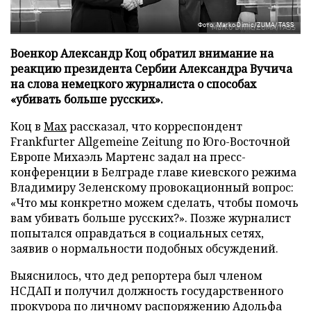
Фото: Marko Dimic/ZUMA/TASS
Военкор Александр Коц обратил внимание на
реакцию президента Сербии Александра Вучича
на слова немецкого журналиста о способах
«убивать больше русских».
Коц в
Мах
рассказал, что корреспондент
Frankfurter Allgemeine Zeitung по Юго-Восточной
Европе Михаэль Мартенс задал на пресс-
конференции в Белграде главе киевского режима
Владимиру Зеленскому провокационный вопрос:
«Что мы конкретно можем сделать, чтобы помочь
вам убивать больше русских?». Позже журналист
попытался оправдаться в социальных сетях,
заявив о нормальности подобных обсуждений.
Выяснилось, что дед репортера был членом
НСДАП и получил должность государственного
прокурора по личному распоряжению Адольфа