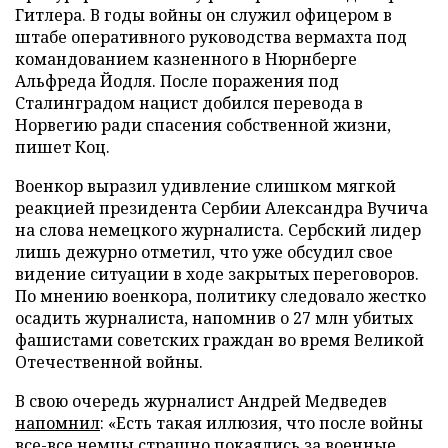
Гитлера. В годы войны он служил офицером в
штабе оперативного руководства вермахта под
командованием казненного в Нюрнберге
Альфреда Йодля. После поражения под
Сталинградом нацист добился перевода в
Норвегию ради спасения собственной жизни,
пишет Коц.
Военкор выразил удивление слишком мягкой
реакцией президента Сербии Александра Вучича
на слова немецкого журналиста. Сербский лидер
лишь дежурно отметил, что уже обсудил свое
видение ситуации в ходе закрытых переговоров.
По мнению военкора, политику следовало жестко
осадить журналиста, напомнив о 27 млн убитых
фашистами советских граждан во время Великой
Отечественной войны.
В свою очередь журналист Андрей Медведев
напомнил
: «Есть такая иллюзия, что после войны
все-все немцы страшно покаялись за военные