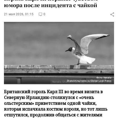
юмора после инцидента с чайкой
21 мая 2026, 01:15
0
Фото: Natalia
Shatokhina/news.ru/Global Look Press
Британский rороль Карл III во время визита в
Северную Ирландию столкнулся с «очень
ольстерским» приветствием одной чайки,
которая испачкала костюм короля, но тот лишь
отшутился, продолжив общаться с жителями