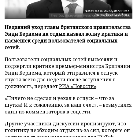
Фото: Fred Duval/Keystone Press
Agency/Global Look Press
Недавний уход главы британского правительства
Энди Бернема на отдых вызвал волну критики и
насмешек среди пользователей социальных
сетей.
Пользователи социальных сетей высмеяли и
подвергли критике премьер-министра Британии
Энди Бернема, который отправился в отпуск
спустя всего две недели после вступления в
должность, передает
РИА «Новости»
.
«Ничего не сделал и уехал в отпуск – что за
шутка! И к сожалению, за наш счет», – возмутился
один из комментаторов в соцсети.
Другие участники дискуссии иронизируют, что
политику необходим отдых из-за сил, которые он
тратит на съемку видеороликов для TikTok.