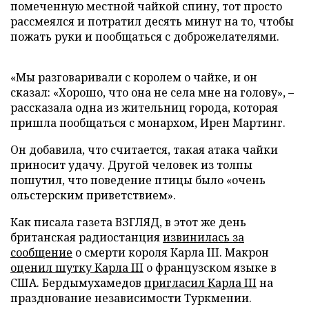
помеченную местной чайкой спину, тот просто
рассмеялся и потратил десять минут на то, чтобы
пожать руки и пообщаться с доброжелателями.
«Мы разговаривали с королем о чайке, и он
сказал: «Хорошо, что она не села мне на голову», –
рассказала одна из жительниц города, которая
пришла пообщаться с монархом, Ирен Мартинг.
Он добавила, что считается, такая атака чайки
приносит удачу. Другой человек из толпы
пошутил, что поведение птицы было «очень
ольстерским приветствием».
Как писала газета ВЗГЛЯД, в этот же день
британская радиостанция
извинилась за
сообщение
о смерти короля Карла III. Макрон
оценил шутку Карла III
о французском языке в
США. Бердымухамедов
пригласил Карла III
на
празднование независимости Туркмении.