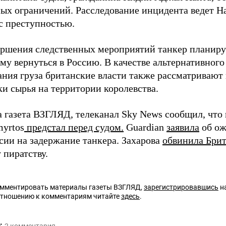
ых ограничений. Расследование инцидента ведет Н
 с преступностью.
ершения следственных мероприятий танкер планиру
му вернуться в Россию. В качестве альтернативного
ания груза британские власти также рассматривают
ки сырья на территории королевства.
а газета ВЗГЛЯД, телеканал Sky News сообщил, что
myrtos
предстал перед судом.
Guardian
заявила
об ож
сии на задержание танкера. Захарова
обвинила Бри
 пиратству.
омментировать материалы газеты ВЗГЛЯД,
зарегистрировавшись
на
отношению к комментариям читайте
здесь
.
: