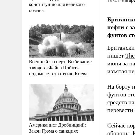
Tекст:
Катер
конституцию для великого
обмана
Британско
нефти с з
фунтов ст
Британски
пишет
The
Военный эксперт: Выбивание
июня за н
заводов «Файер Пойнт»
изъятая н
подрывает стратегию Киева
На борту 
фунтов ст
средств н
перевести
Американист Дробницкий:
Сейчас ко
Закон Грэма о санкциях
обороны. 