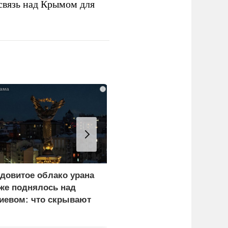
связь над Крымом для
i
довитое облако урана
«Генерал-провал»: кака
же поднялось над
правда выяснилась про
иевом: что скрывают
Драпатого
ласти