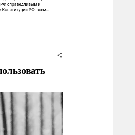
ь РФ справедливым и
в Конституции РФ, всем
ых граждан РФ до уровня
будет жёстко, а где надо и
пользовать