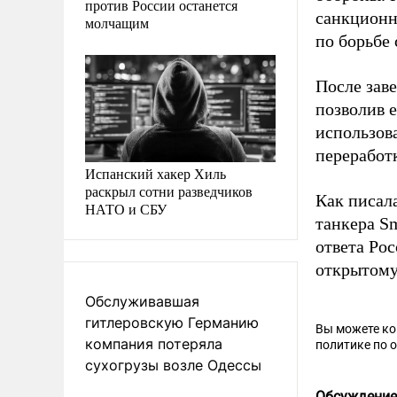
против России останется
санкционн
молчащим
по борьбе
После зав
позволив е
использов
переработ
Испанский хакер Хиль
раскрыл сотни разведчиков
Как писал
НАТО и СБУ
танкера S
ответа Рос
открытому
Обслуживавшая
гитлеровскую Германию
Вы можете к
компания потеряла
политике по 
сухогрузы возле Одессы
Обсуждение