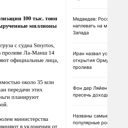
лизации 100 тыс. тонн
Медведев: России
 вырученные миллионы
наплевать на мнение
Запада
руза с судна Smyrtos,
в проливе Ла-Манш 14
Иран назвал условие
ляют официальные лица,
открытия Ормузского
пролива
оимостью около 35 млн
Фон дер Ляйен призвал
ан передачи этих
пресечь доходы России
еньги планируют
вой.
Названы самые
тролем министерства
популярные российски
бвиняют в уклонении от