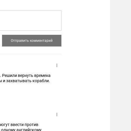
. Решили вернуть времена
ы и захватывать корабли.
могут ввести против
ы одному английскому