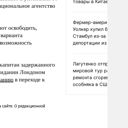
товары в Китае
ациональное агентство
Фермер-американец
ют освободить,
Уолкер купил билет в
 варианта
Стамбул из-за угрозы
 возможность
депортации из России
Лагутенко отправился в
 капитан задержанного
мировой тур ради
идании Лондоном
ремонта сгоревшего
танию
в переходе к
особняка в США
 сайте. О редакционной