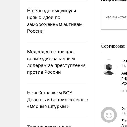
На Западе выдвинули
новые идеи по
замороженным активам
России
Сортировка:
Медведев пообещал
возмездие западным
Вл
лидерам за преступления
1 м
против России
Ан
пи
Ро
От
Новый главком ВСУ
Драпатый бросил солдат в
«мясные штурмы»
Dim
1 м
Ес
За
Турция ограничила