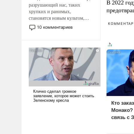
В 2022 го
разрушающий нас, таких
предотвра
хрупких и ранимых,
становятся новым культом,
КОММЕНТАРИ
постепенно вытесняя и
10 комментариев
отменяя традиционное
требование к человеку – быть
мужественным и твердым под
ударами судьбы, брать на себя
ответственность, помогать
слабым, идти вперед и
адаптироваться.
Кто зака
Монако?
связь с 