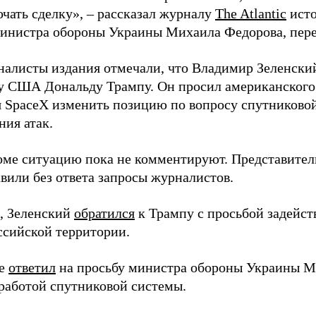
ючать сделку», – рассказал журналу
The Atlantic
исто
инистра обороны Украины Михаила Федорова, пер
налисты издания отмечали, что Владимир Зеленски
у США Дональду Трампу. Он просил американского
я SpaceX изменить позицию по вопросу спутниковой
ния атак.
оме ситуацию пока не комментируют. Представите
вили без ответа запросы журналистов.
, Зеленский
обратился
к Трампу с просьбой задейств
ссийской территории.
ее
ответил
на просьбу министра обороны Украины М
работой спутниковой системы.