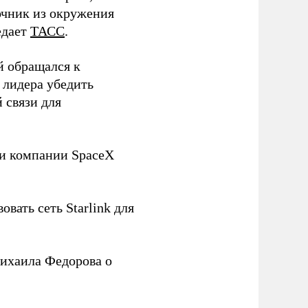
чник из окружения
едает
ТАСС
.
й обращался к
 лидера убедить
 связи для
ли компании SpaceX
овать сеть Starlink для
ихаила Федорова о