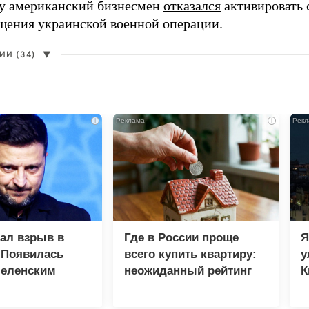
ду американский бизнесмен
отказался
активировать 
щения украинской военной операции.
И (34)
▼
i
i
зал взрыв в
Где в России проще
Я
 Появилась
всего купить квартиру:
у
Зеленским
неожиданный рейтинг
К
в