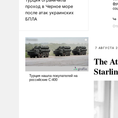
фу
проход в Черное море
со
после атак украинских
де
за
БПЛА
же
От
7 АВГУСТА 2
The At
Starli