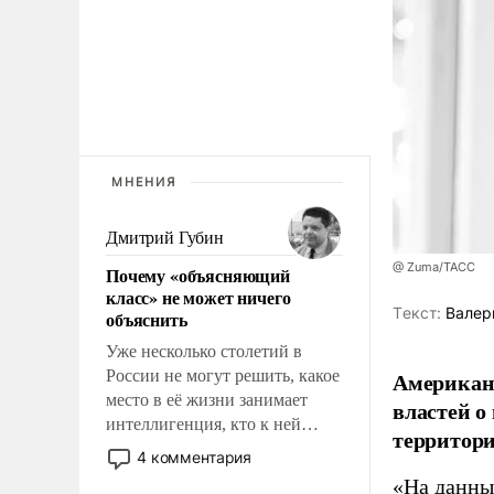
МНЕНИЯ
Дмитрий Губин
@ Zuma/ТАСС
Почему «объясняющий
класс» не может ничего
Tекст:
Валер
объяснить
Уже несколько столетий в
России не могут решить, какое
Американ
место в её жизни занимает
властей о
интеллигенция, кто к ней
территори
принадлежит, а кого из неё
4 комментария
исключили с правом
«На данны