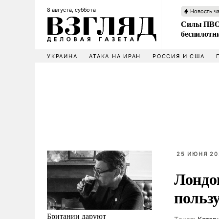
8 августа, суббота
Новость ч
Силы ПВО 
беспилотн
УКРАИНА
АТАКА НА ИРАН
РОССИЯ И США
25 ИЮНЯ 20
Лондон
польз
Британии даруют