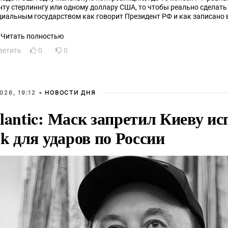
нту стерлиннгу или одному доллару США, то чтобы реально сделат
циальным государством как говорит Президент РФ и как записано 
путатам и министрам нужно подтянуть зарплаты и пенсии остальн
рплат депутатов и министров РФ, а главное не *** это делать, а ФАС 
Читать полностью
стоко контролировать, чтобы цены не взлетели вот и всё.
ветить
0
0
026, 19:12 •
НОВОСТИ ДНЯ
lantic: Маск запретил Киеву ис
nk для ударов по России