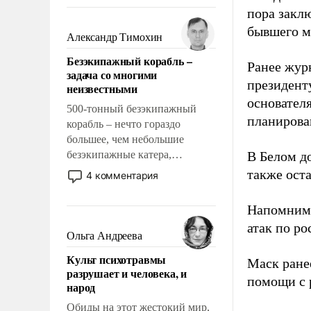
восстановления и без оного. И
пора закл
чем она отличается от просто
бывшего м
образованных людей. Иногда
Александр Тимохин
казалось, что эти вопросы
Безэкипажный корабль –
решены раз и навсегда, но –
Ранее жур
задача со многими
нет, не решены.
президент
неизвестными
основател
500-тонный безэкипажный
планирова
корабль – нечто гораздо
большее, чем небольшие
безэкипажные катера,
В Белом д
применение которых уже
также оста
4 комментария
стало обыденностью. Задача по
созданию такого корабля очень
Напомним
сложна и амбициозна. Однако
атак по ро
и ее реализация радикально
Ольга Андреева
поднимет наши боевые
Культ психотравмы
возможности.
Маск ран
разрушает и человека, и
помощи с 
народ
Обиды на этот жестокий мир,