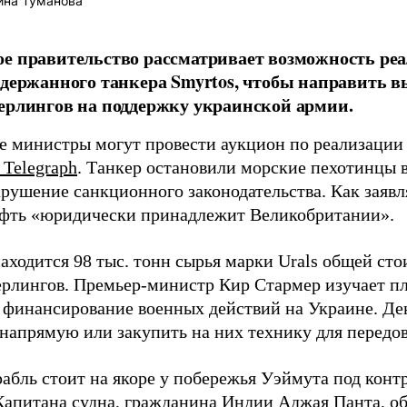
ина Туманова
е правительство рассматривает возможность реа
адержанного танкера Smyrtos, чтобы направить
ерлингов на поддержку украинской армии.
е министры могут провести аукцион по реализации г
 Telegraph
. Танкер остановили морские пехотинцы 
арушение санкционного законодательства. Как заяв
ефть «юридически принадлежит Великобритании».
находится 98 тыс. тонн сырья марки Urals общей ст
ерлингов. Премьер-министр Кир Стармер изучает пл
а финансирование военных действий на Украине. Д
 напрямую или закупить на них технику для передо
рабль стоит на якоре у побережья Уэймута под кон
Капитана судна, гражданина Индии Аджая Панта, о