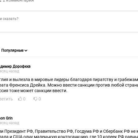
2
комментария
адимир Дорофккв
есяц назад
глия и вылезла в мировые лидеры благодаря пиратству и грабежам
рата Френсиса Дрейка. Можно ввести санкции против любой стран
ссия тоже может санкции ввести.
ветить
0
0
on Grin
есяц назад
ли Президент РФ, Правительство РФ, Госдума РФ и Сбербанк РФ не 
пада и США одну маленькую контрсанкцию, где 10 копеек РФ равн