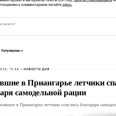
омментировать материалы газеты ВЗГЛЯД,
зарегистрировавшись
на
отношению к комментариям читайте
здесь
.
026, 15:48 •
НОВОСТИ ДНЯ
вшие в Приангарье летчики сп
даря самодельной рации
павшие в Приангарье летчики спаслись благодаря самоде