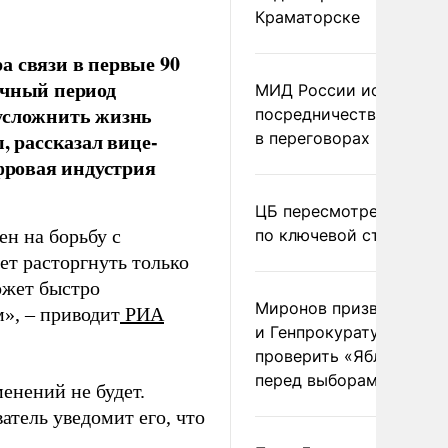
Краматорске
а связи в первые 90
ячный период
МИД России исключил
 усложнить жизнь
посредничество Герма
 рассказал вице-
в переговорах по Украи
ровая индустрия
ЦБ пересмотрел прогно
н на борьбу с
по ключевой ставке
ет расторгнуть только
ожет быстро
Миронов призвал Миню
м», – приводит
РИА
и Генпрокуратуру
проверить «Яблоко»
перед выборами
енений не будет.
атель уведомит его, что