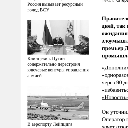
Tекст:
Катер
Россия вызывает ресурсный
голод ВСУ
Правитель
дней, так
ожидания 
злоумышл
премьер 
промышле
Клинцевич: Путин
содержательно перестроил
«Дополнил
ключевые контуры управления
«одноразо
армией
через 90 
«избавитьс
«Новости»
Он уточни
Оператор п
В аэропорту Лейпцига
хочет отка