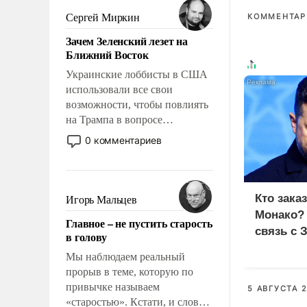
псевдонаучной фантастики,
Сергей Миркин
КОММЕНТАРИ
стало всерьез обсуждаемой
Зачем Зеленский лезет на
идеей.
Ближний Восток
Украинские лоббисты в США
использовали все свои
возможности, чтобы повлиять
на Трампа в вопросе
предоставления вооружений
0 комментариев
своим нанимателям. Вероятно,
кому-то из тех, кто
консультирует Киев, пришла в
голову мысль: хорошо бы
Кто зака
Игорь Мальцев
продемонстрировать, что
Монако?
Главное – не пустить старость
Украина вступила в
связь с 
в голову
вооруженное противостояние
с Ираном.
Мы наблюдаем реальный
прорыв в теме, которую по
привычке называем
5 АВГУСТА 2
«старостью». Кстати, и слово-