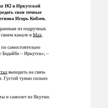
na 182 в Иркутской
редать свои точные
егиона Игорь Кобзев.
бранным из подручных
в своем канале в
Max
.
 по самостоятельно
 Бодайбо – Иркутск», –
стал
выходить на связь
и. Густой туман сильно
ы и самолет из Якутии.