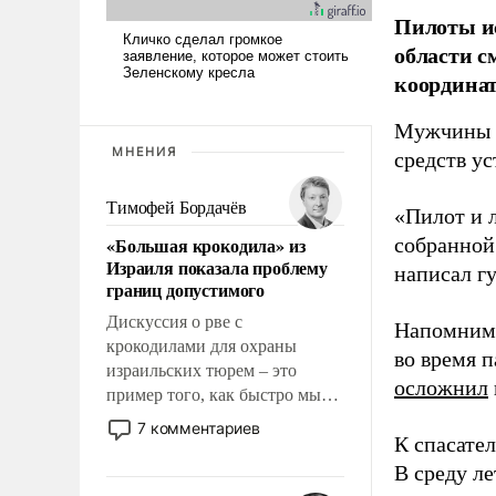
Пилоты ис
области с
координат
Мужчины п
МНЕНИЯ
средств ус
Тимофей Бордачёв
«Пилот и 
«Большая крокодила» из
собранной
Израиля показала проблему
написал г
границ допустимого
Дискуссия о рве с
Напомним,
крокодилами для охраны
во время 
израильских тюрем – это
осложнил
пример того, как быстро мы
двигаемся по пути
7 комментариев
К спасате
революционных изменений.
То, что несколько лет назад
В среду л
было образом для