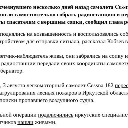
чезнувшего несколько дней назад самолета Cess
могли самостоятельно собрать радиостанцию и пе
ы спасателям с вершины сопки, сообщил глава р
однялись на возвышенность и воспользовались со
тройством для отправки сигнала, рассказал Кобзев 
летчик-наблюдатель живы, они забрались на сопку и
 радиостанции передали своих координаты самолету
убернатор.
 3 августа легкомоторный самолет Cessna 182
пере
патрулирования лесных пожаров в Иркутской област
поиски пропавшего воздушного судна.
льной операции
подключились
иркутские специалист
етчиков
нашли
живыми.