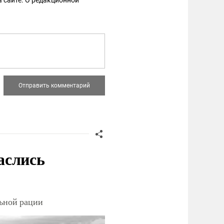
 сайте. О редакционной
аслись
льной рации