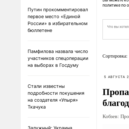
Вы можете к
политике по 
Путин прокомментировал
первое место «Единой
России» в избирательном
бюллетене
Памфилова назвала число
Сортировка:
участников спецоперации
на выборах в Госдуму
5 АВГУСТА 2
Стали известны
Пропа
подробности покушения
благо
на создателя «Упыря»
Ткачука
Кобзев: Про
Залужный: Украина