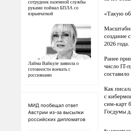
сотрудник наземной службы
руками поймал БПЛА со
взрывчаткой
«Такую обя
Масштабны
создание с
2026 года.
Ранее при
Лайма Вайкуле заявила о
число IT-п
готовности воевать с
составило
россиянами
Как писал
с кибермо
сим-карт 
МИД пообещал ответ
Госдумы д
Австрии из-за высылки
российских дипломатов