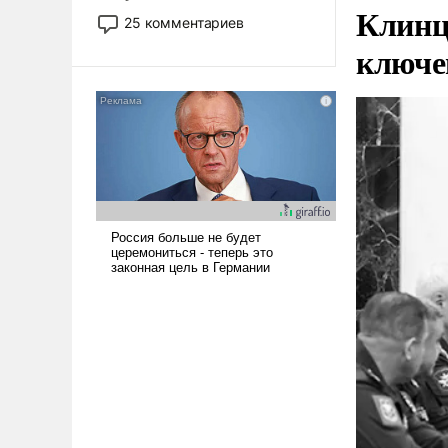
Клинц
то это уже стараются не
25 комментариев
использовать – так же, как
ключе
«бабка», «дед», – хотя бы в
образованной среде, потому
что оно уже несет негативные
коннотации.