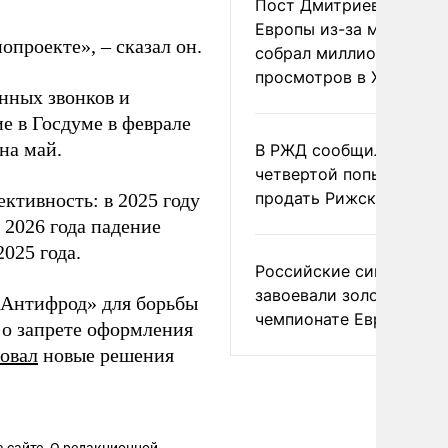
Пост Дмитриева о гибе
Европы из-за мигранто
опроекте», – сказал он.
собрал миллион
просмотров в X
нных звонков и
е в Госдуме в феврале
на май.
В РЖД сообщили о
четвертой попытке
продать Рижский вокза
ктивность: в 2025 году
 2026 года падение
025 года.
Российские синхронис
завоевали золото на
Антифрод» для борьбы
чемпионате Европы
 о запрете оформления
овал
новые решения