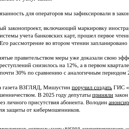
занность для операторов мы зафиксировали в закон
й законопроект, включающий маркировку иностра
истемы учета банковских карт, прошел первое чтени
 Его рассмотрение во втором чтении запланировано 
нятые правительством меры уже доказали свою эффе
реступлений снизилось на 12%, а в первом квартале
 почти 30% по сравнению с аналогичным периодом 2
а газета ВЗГЛЯД, Мишустин
поручил создать
ГИС «
шенничеством. В 2025 году депутаты
приняли
закон
без личного присутствия абонента. Володин
анонсир
ля защиты от кибермошенников.