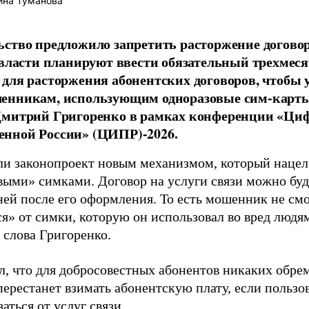
ина Туманова
ство предложило запретить расторжение договор
 власти планируют ввести обязательный трехмес
для расторжения абонентских договоров, чтобы
енникам, использующим одноразовые сим-карты,
Дмитрий Григоренко в рамках конференции «Циф
нной России» (ЦИПР)-2026.
и законопроект новым механизмом, который нацеле
выми» симками. Договор на услуги связи можно буд
дней после его оформления. То есть мошенник не см
я» от симки, которую он использовал во вред людя
слова Григоренко.
л, что для добросовестных абонентов никаких обрем
ерестанет взимать абонентскую плату, если пользов
заться от услуг связи.