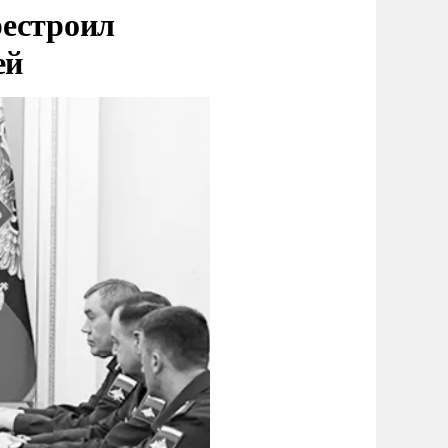
рестроил
ей