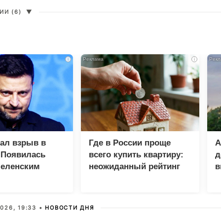
И (6)
▼
i
i
зал взрыв в
Где в России проще
А
 Появилась
всего купить квартиру:
д
Зеленским
неожиданный рейтинг
в
у
026, 19:33 •
НОВОСТИ ДНЯ