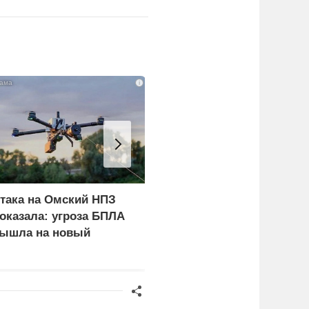
i
така на Омский НПЗ
В окружении Зеленског
оказала: угроза БПЛА
начали готовиться к
ышла на новый
неожиданному
ровень
сценарию