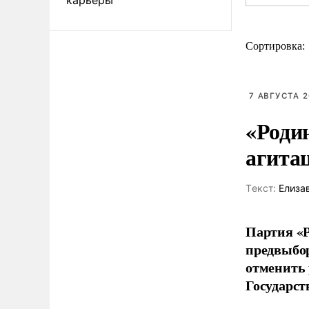
Сортировка:
7 АВГУСТА 2
«Роди
агита
Tекст:
Елиза
Партия «Р
предвыбор
отменить 
Государст