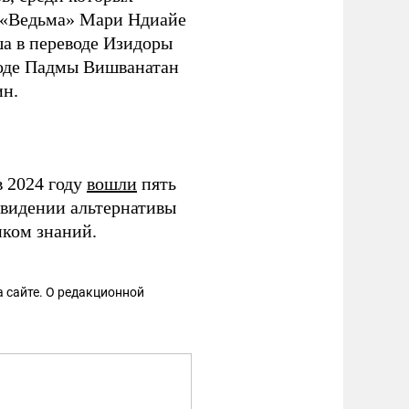
, «Ведьма» Мари Ндиайе
ша в переводе Изидоры
воде Падмы Вишванатан
ин.
в 2024 году
вошли
пять
видении альтернативы
ком знаний.
 сайте. О редакционной