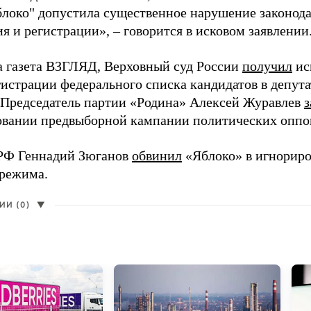
блоко" допустила существенное нарушение законода
 и регистрации», – говорится в исковом заявлении
а газета ВЗГЛЯД, Верховный суд России
получил
ис
гистрации федерального списка кандидатов в депут
 Председатель партии «Родина» Алексей Журавлев
з
вании предвыборной кампании политических оппо
РФ Геннадий Зюганов
обвинил
«Яблоко» в игнорир
 режима.
И (0)
▼