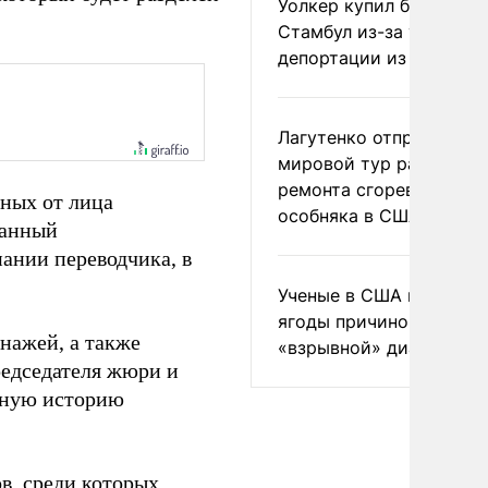
Уолкер купил билет в
Стамбул из-за угрозы
депортации из России
Лагутенко отправился в
мировой тур ради
ремонта сгоревшего
ных от лица
особняка в США
ванный
ании переводчика, в
Ученые в США назвали 
ягоды причиной
нажей, а также
«взрывной» диареи
редседателя жюри и
вную историю
в, среди которых