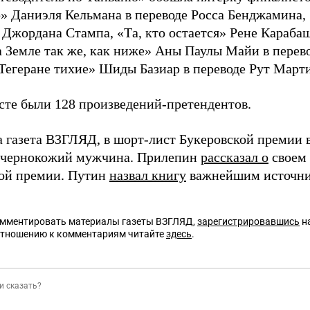
» Даниэля Кельмана в переводе Росса Бенджамина
е Джордана Стампа, «Та, кто остается» Рене Караба
а Земле так же, как ниже» Аны Паулы Майи в пере
 Тегеране тихие» Шиды Базиар в переводе Рут Март
сте были 128 произведений-претендентов.
а газета ВЗГЛЯД, в шорт-лист Букеровской премии 
 чернокожий мужчина. Прилепин
рассказал о
своем 
ой премии. Путин
назвал книгу
важнейшим источни
омментировать материалы газеты ВЗГЛЯД,
зарегистрировавшись
на
отношению к комментариям читайте
здесь
.