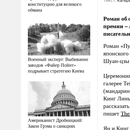
Tекст:
Катер
конституцию для великого
обмана
Роман об
премии – 
писатель
Роман «Пу
японского
Военный эксперт: Выбивание
Шуан-цзы 
заводов «Файер Пойнт»
подрывает стратегию Киева
Церемония
галерее Т
(мандарин
Кинг Линь
рассказат
пишет
The
Американист Дробницкий:
Закон Грэма о санкциях
Ян и Кинг 