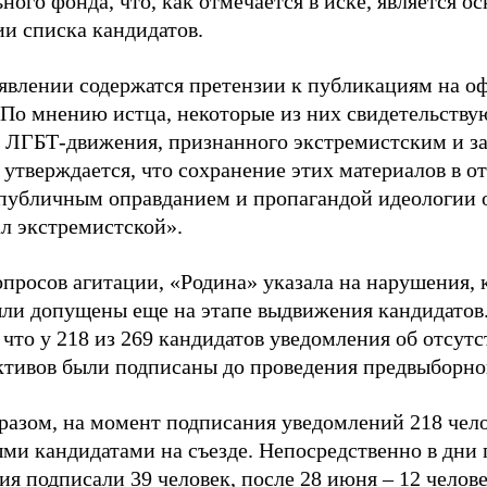
ного фонда, что, как отмечается в иске, является 
ии списка кандидатов.
аявлении содержатся претензии к публикациям на о
 По мнению истца, некоторые из них свидетельству
 ЛГБТ-движения, признанного экстремистским и з
 утверждается, что сохранение этих материалов в о
«публичным оправданием и пропагандой идеологии 
ал экстремистской».
просов агитации, «Родина» указала на нарушения, 
ыли допущены еще на этапе выдвижения кандидатов. 
 что у 218 из 269 кандидатов уведомления об отсу
активов были подписаны до проведения предвыборног
разом, на момент подписания уведомлений 218 чело
ми кандидатами на съезде. Непосредственно в дни 
я подписали 39 человек, после 28 июня – 12 челов