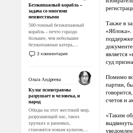
избиратель
Безэкипажный корабль –
решены раз и навсегда, но –
регистрац
задача со многими
нет, не решены.
неизвестными
Также в з
500-тонный безэкипажный
«Яблока».
корабль – нечто гораздо
поддержке
большее, чем небольшие
безэкипажные катера,
документе
применение которых уже
является 
3 комментария
стало обыденностью. Задача по
суд призн
созданию такого корабля очень
сложна и амбициозна. Однако
Помимо во
и ее реализация радикально
Ольга Андреева
поднимет наши боевые
партии, б
Культ психотравмы
возможности.
говорится,
разрушает и человека, и
счетов и 
народ
Обиды на этот жестокий мир,
«Таким об
разрушающий нас, таких
выдвинуты
хрупких и ранимых,
становятся новым культом,
уведомлени