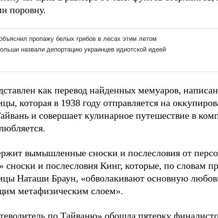
и поровну.
дставлен как перевод найденных мемуаров, написан
ицы, которая в 1938 году отправляется на оккупиро
айвань и совершает кулинарное путешествие в комп
влюбляется.
ержит вымышленные сноски и послесловия от персо
» сноски и послесловия Кинг, которые, по словам п
ицы Наташи Браун, «обволакивают основную любо
им метафизическим слоем».
теводитель по Тайваню» обошла пятерку финалисто