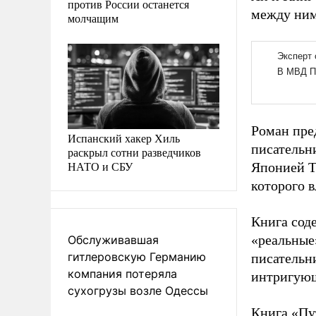
против России останется
между ним
молчащим
Роман пре
Испанский хакер Хиль
писательн
раскрыл сотни разведчиков
НАТО и СБУ
Японией Т
которого 
Книга сод
«реальные
Обслуживавшая
гитлеровскую Германию
писательн
компания потеряла
интригующ
сухогрузы возле Одессы
Книга «Пу