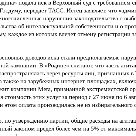
одина» подала иск в Верховный суд с требованием с
 Госдуму, передает
ТАСС
. Истец заявляет, что «адм
многочисленные нарушения законодательства о выбор
ельства об интеллектуальной собственности и о про
му, каждое из которых влечет отмену регистрации 
основных доводов иска стали предполагаемые нару
ной кампании. В «Родине» считают, что часть агит
распространялась через ресурсы лиц, признанных 
 а также на зарубежных интернет-площадках, включа
жит компании Meta, признанной экстремистской ор
 стоимость этих услуг за период с 27 июня по 6 ав
и этом оплата производилась не из избирательного 
о, по утверждению партии, общие расходы на агит
нный законом предел более чем на 5% от максималь