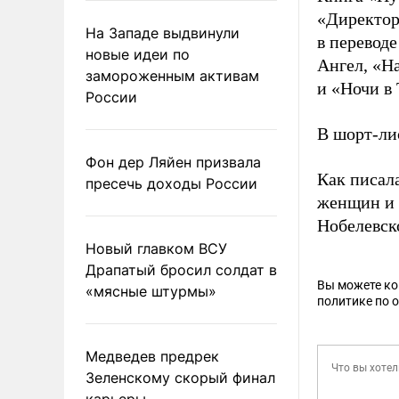
«Директор
На Западе выдвинули
в перевод
новые идеи по
Ангел, «Н
замороженным активам
и «Ночи в
России
В шорт-ли
Фон дер Ляйен призвала
Как писал
пресечь доходы России
женщин и
Нобелевск
Новый главком ВСУ
Драпатый бросил солдат в
Вы можете к
«мясные штурмы»
политике по 
Медведев предрек
Зеленскому скорый финал
карьеры