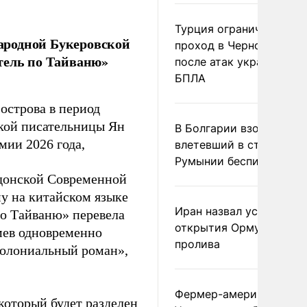
Турция ограничила
ародной Букеровской
проход в Черное море
тель по Тайваню»
после атак украинских
БПЛА
острова в период
ской писательницы Ян
В Болгарии взорвался
ии 2026 года,
влетевший в страну из
Румынии беспилотник
ндонской Современной
у на китайском языке
Иран назвал условие
о Тайваню» перевела
открытия Ормузского
мев одновременно
пролива
колониальный роман»,
Фермер-американец
 который будет разделен