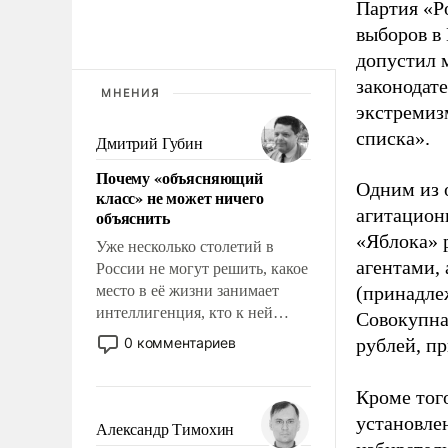
Партия «Р
выборов в
допустил 
законодат
МНЕНИЯ
экстремиз
списка».
Дмитрий Губин
Почему «объясняющий
Одним из 
класс» не может ничего
агитацион
объяснить
«Яблока» 
Уже несколько столетий в
агентами,
России не могут решить, какое
место в её жизни занимает
(принадле
интеллигенция, кто к ней
Совокупная
принадлежит, а кого из неё
0 комментариев
рублей, пр
исключили с правом
восстановления и без оного. И
Кроме тог
чем она отличается от просто
установле
образованных людей. Иногда
Александр Тимохин
казалось, что эти вопросы