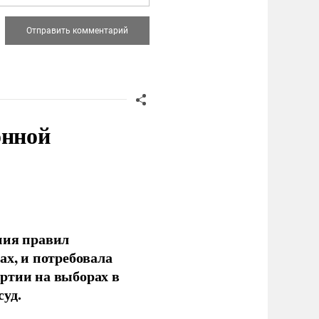
онной
ния правил
ах, и потребовала
ртии на выборах в
уд.