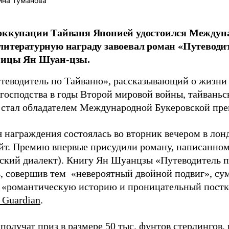
ина Туманова
 оккупации Тайваня Японией удостоился Междун
литературную награду завоевал роман «Путеводи
ницы Ян Шуан-цзы.
теводитель по Тайваню», рассказывающий о жизни 
 господства в годы Второй мировой войны, тайвань
стал обладателем Международной Букеровской прем
 награждения состоялась во вторник вечером в ло
ейт. Премию впервые присудили роману, написанном
ский диалект). Книгу Ян Шуанцзы «Путеводитель п
, совершив тем «невероятный двойной подвиг», су
ь «романтическую историю и проницательный пост
 Guardian
.
получат приз в размере 50 тыс. фунтов стерлингов,