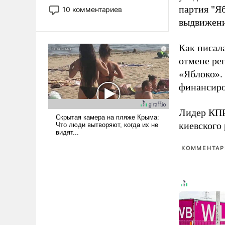
постепенно вытесняя и
партия "Я
10 комментариев
отменяя традиционное
выдвижения
требование к человеку – быть
мужественным и твердым под
Как писал
ударами судьбы, брать на себя
отмене ре
ответственность, помогать
слабым, идти вперед и
«Яблоко».
адаптироваться.
финансиро
Лидер КП
киевского
КОММЕНТАРИ