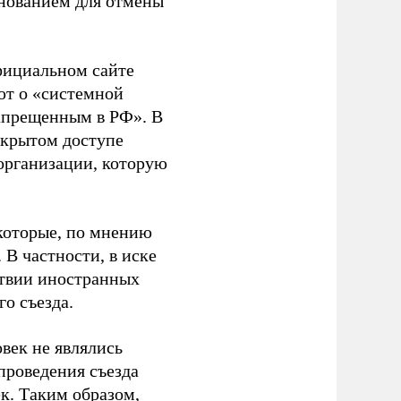
основанием для отмены
фициальном сайте
ют о «системной
апрещенным в РФ». В
ткрытом доступе
организации, которую
которые, по мнению
В частности, в иске
тствии иностранных
о съезда.
век не являлись
проведения съезда
ек. Таким образом,