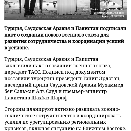
Фото: Turkish Presidency/Murat
Cetinmuhurdar/Anadolu
Agency/REUTERS
Турция, Саудовская Аравия и Пакистан подписали
пакт о создании нового военного союза для
развития сотрудничества и координации усилий
в регионе.
Турция, Саудовская Аравия и Пакистан
заключили пакт о создании военного союза,
передает
ТАСС
. Подписи под документом
поставили турецкий президент Тайип Эрдоган,
наследный принц Саудовской Аравии Мухаммед
бен Сальман Аль Сауд и премьер-министр
Пакистана Шахбаз Шариф.
Стороны планируют активно развивать военно-
техническое сотрудничество и координировать
усилия по урегулированию региональных
кризисов, включая ситуацию на Ближнем Востоке.