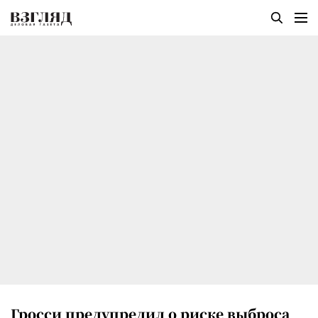
Гросси предупредил о риске выброса