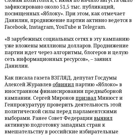
словам политолога, с июня по начало августа было
зафиксировано около 51,5 тыс. публикаций,
посвященных «Яблоку». При этом, как отмечает
Данилин, продвижение партии активно ведется в
Facebook, Instagram, YouTube и Telegram.
«В зарубежных социальных сетях в эту кампанию
уже вложены миллионы долларов. Продвижение
партии идет через алгоритмы, блогеров и целую
сеть информационных ресурсов», – заявил
Данилин.
Как писала газета ВЗГЛЯД, депутат Госдумы
Алексей Журавлев
обвинил
партию «Яблоко» в
иностранном финансировании предвыборной
кампании. Сергей Миронов
призвал
Минюст и
Генпрокуратуру проверить деятельность этой
политической силы перед парламентскими
выборами. Ранее Совет Федерации
выявил
активную подготовку западных стран к
вмешательству в российские избирательные