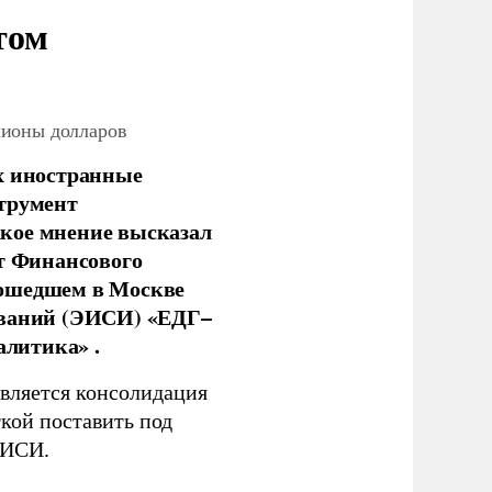
том
лионы долларов
х иностранные
струмент
кое мнение высказал
нт Финансового
рошедшем в Москве
ований (ЭИСИ) «ЕДГ–
алитика» .
является консолидация
кой поставить под
ЭИСИ.