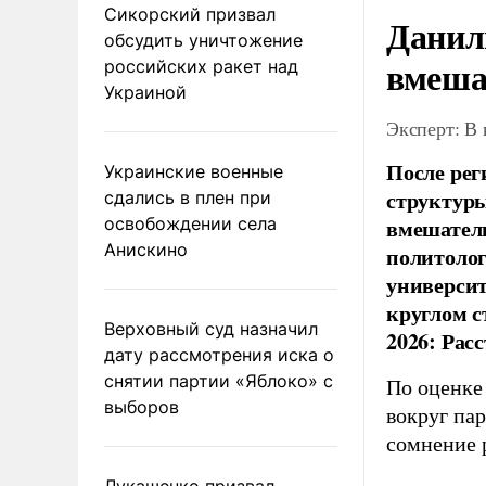
Сикорский призвал
Данил
обсудить уничтожение
вмеша
российских ракет над
Украиной
Эксперт: В
После рег
Украинские военные
структуры
сдались в плен при
освобождении села
вмешатель
Анискино
политолог
универси
круглом с
Верховный суд назначил
2026: Рас
дату рассмотрения иска о
снятии партии «Яблоко» с
По оценке
выборов
вокруг па
сомнение 
Лукашенко призвал