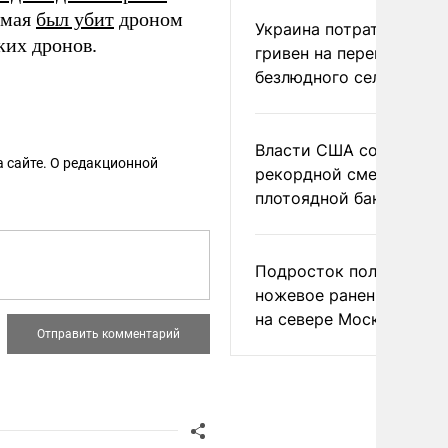
 мая
был убит
дроном
Украина потратила 1 мл
ких дронов.
гривен на переименова
безлюдного села
Власти США сообщили 
 сайте. О редакционной
рекордной смертности 
плотоядной бактерии
Подросток получил
ножевое ранение в дра
на севере Москвы