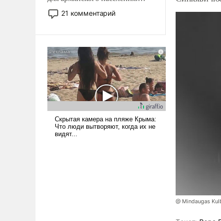
Мир, где политические
21 комментарий
прожекты будут безусловно
оплачиваться за счет
российских
налогоплательщиков и где
Еревану за свои поступки не
нужно отвечать.
@ Mindaugas Kul