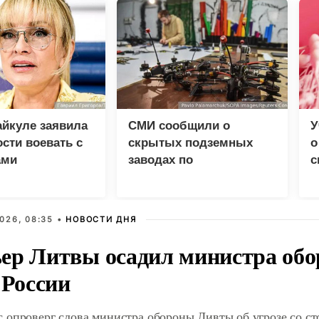
йкуле заявила
СМИ сообщили о
У
ости воевать с
скрытых подземных
о
ами
заводах по
с
производству БПЛА на
о
Украине
026, 08:35 •
НОВОСТИ ДНЯ
ер Литвы осадил министра обо
 России
 опроверг слова министра обороны Ливты об угрозе со с