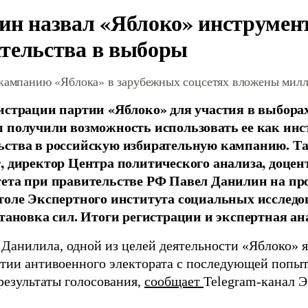
ин назвал «Яблоко» инструмен
тельства в выборы
 кампанию «Яблока» в зарубежных соцсетях вложены мил
истрации партии «Яблоко» для участия в выбора
 получили возможность использовать ее как ин
ства в российскую избирательную кампанию. Та
, директор Центра политического анализа, доце
тета при правительстве РФ Павел Данилин на п
толе Экспертного института социальных исслед
становка сил. Итоги регистрации и экспертная ан
 Данилила, одной из целей деятельности «Яблоко» 
ртии антивоенного электората с последующей попыт
результаты голосования,
сообщает
Telegram-канал 