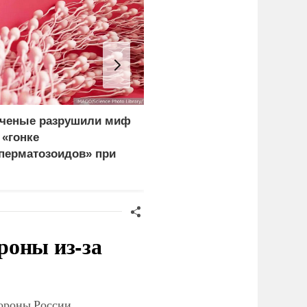
ченые разрушили миф
Турция, Саудовская
 «гонке
Аравия и Пакистан
перматозоидов» при
создали военный союз
плодотворении
роны из-за
тороны России