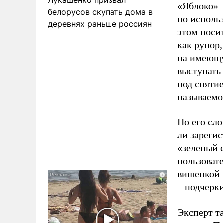
«Яблоко» 
белорусов скупать дома в
по исполь
деревнях раньше россиян
этом носи
как рупор
на имеющу
выступать
под снятие
называемо
По его сло
ли зареги
«зеленый 
пользовате
вишенкой 
– подчерк
Эксперт т