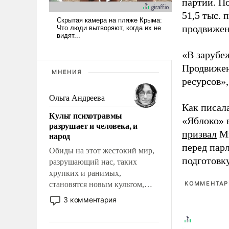
партии. П
51,5 тыс.
продвижени
«В зарубе
Продвижен
МНЕНИЯ
ресурсов»,
Ольга Андреева
Как писал
Культ психотравмы
«Яблоко» 
разрушает и человека, и
призвал
Ми
народ
перед пар
Обиды на этот жестокий мир,
подготовк
разрушающий нас, таких
хрупких и ранимых,
становятся новым культом,
КОММЕНТАРИ
постепенно вытесняя и
3 комментария
отменяя традиционное
требование к человеку – быть