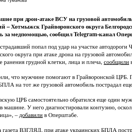
ина Туманова
шие при дрон-атаке ВСУ на грузовой автомобиль
й – Хотмыжск Грайворонского округа Белгородс
ь за медпомощью, сообщил Telegram-канал Опер
страдавший попал под удар на участке автодороги
ского округа при атаке дрона на грузовой автомоби
е ранения грудной клетки, лица и плеча,
сообщили
в
или, что мужчине помогают в Грайворонской ЦРБ. П
 БПЛА на тот же грузовой автомобиль пострадал ещ
вскую ЦРБ самостоятельно обратился еще один муж
 в машине. У него диагностировали контузию, оско
лица», –
добавили
в Оперштабе.
а газета ВЗГЛЯД, при атаке украинских БПЛА
пост