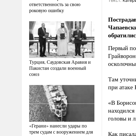
Tекст:
Катер
ответственность за свою
роковую ошибку
Пострадав
Чапаевски
обратилис
Первый по
Грайворон
Турция, Саудовская Аравия и
осколочны
Пакистан создали военный
союз
Там уточн
при атаке
«В Борисо
находился
головы и 
«Герани» нанесли удары по
трем судам с вооружением для
Как писал