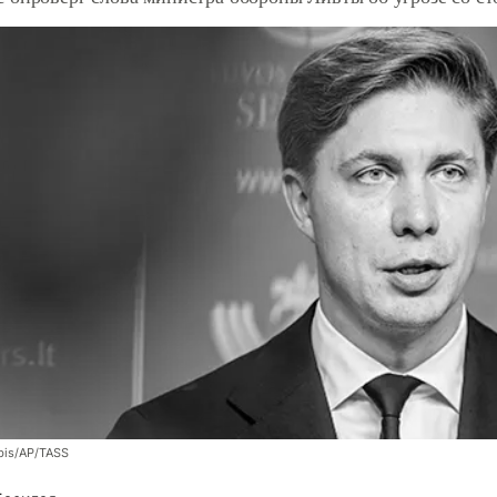
bis/AP/TASS