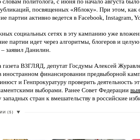
о словам политолога, с июня по начало августа был
 публикаций, посвященных «Яблоку». При этом, как
е партии активно ведется в Facebook, Instagram, Y
жных социальных сетях в эту кампанию уже вложе
ие партии идет через алгоритмы, блогеров и целу
 – заявил Данилин.
а газета ВЗГЛЯД, депутат Госдумы Алексей Журавл
в иностранном финансировании предвыборной кам
нюст и Генпрокуратуру проверить деятельность э
ламентскими выборами. Ранее Совет Федерации
выя
у западных стран к вмешательству в российские изб
И (5)
▼