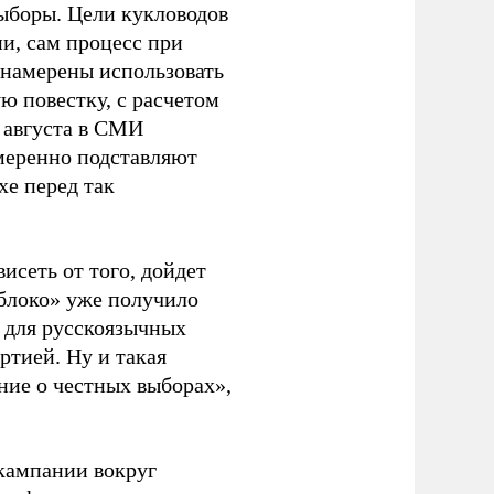
ыборы. Цели кукловодов
и, сам процесс при
 намерены использовать
ю повестку, с расчетом
 августа в СМИ
амеренно подставляют
хе перед так
висеть от того, дойдет
блоко» уже получило
а для русскоязычных
ртией. Ну и такая
ние о честных выборах»,
кампании вокруг