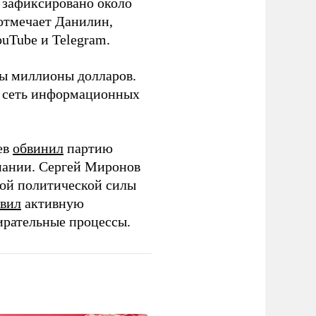
о зафиксировано около
 отмечает Данилин,
ouTube и Telegram.
ны миллионы долларов.
ю сеть информационных
ев
обвинил
партию
пании. Сергей Миронов
той политической силы
вил
активную
ирательные процессы.