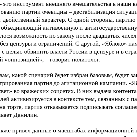
– это инструмент внешнего вмешательства в наши в
зованию партии очевидны – дестабилизация ситуаци
т двойственный характер. С одной стороны, партию
, объединяющий антивоенную и антигосударственну
юся возможность по закону после двадцатых чисел
 без цензуры и ограничений. С другой, «Яблоко» н
 с целью обвинить власти России в цензуре и в стра
й «оппозицией», – говорит политолог.
вам, какой сценарий будет избран базовым, будет за
стрированная партия до агитационной кампании. «Я
свет» во вражеских соцсетях. В них выдача контент
лей активизируется в контексте тем, связанных с па
на торте, партия отказывается подписывать соглаше
ивает Данилин.
акже привел данные о масштабах информационной 