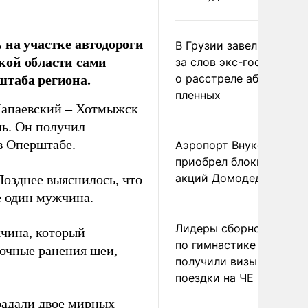
 на участке автодороги
В Грузии завели дело и
кой области сами
за слов экс-госминист
штаба региона.
о расстреле абхазских
пленных
 Чапаевский – Хотмыжск
ль. Он получил
 Оперштабе.
Аэропорт Внуково
приобрел блокпакет
акций Домодедово
озднее выяснилось, что
е один мужчина.
Лидеры сборной Росси
чина, который
по гимнастике не
лочные ранения шеи,
получили визы для
поездки на ЧЕ
радали двое мирных