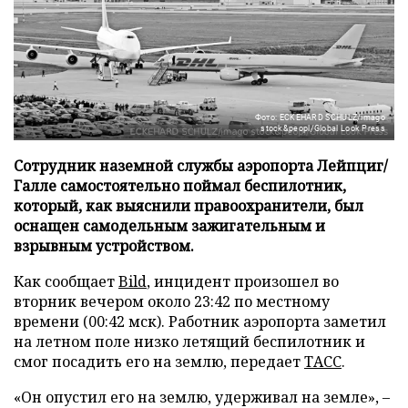
Фото: ECKEHARD SCHULZ/imago
stock&peopl/Global Look Press
Сотрудник наземной службы аэропорта Лейпциг/
Галле самостоятельно поймал беспилотник,
который, как выяснили правоохранители, был
оснащен самодельным зажигательным и
взрывным устройством.
Как сообщает
Bild
, инцидент произошел во
вторник вечером около 23:42 по местному
времени (00:42 мск). Работник аэропорта заметил
на летном поле низко летящий беспилотник и
смог посадить его на землю, передает
ТАСС
.
«Он опустил его на землю, удерживал на земле», –