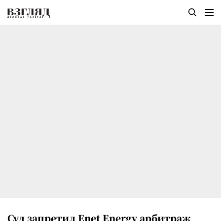
Суд запретил Enet Energy арбитраж