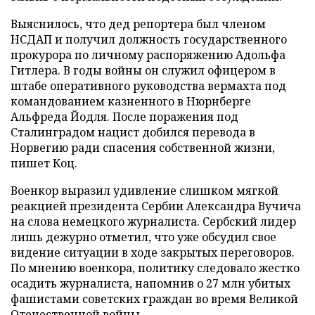
Выяснилось, что дед репортера был членом
НСДАП и получил должность государственного
прокурора по личному распоряжению Адольфа
Гитлера. В годы войны он служил офицером в
штабе оперативного руководства вермахта под
командованием казненного в Нюрнберге
Альфреда Йодля. После поражения под
Сталинградом нацист добился перевода в
Норвегию ради спасения собственной жизни,
пишет Коц.
Военкор выразил удивление слишком мягкой
реакцией президента Сербии Александра Вучича
на слова немецкого журналиста. Сербский лидер
лишь дежурно отметил, что уже обсудил свое
видение ситуации в ходе закрытых переговоров.
По мнению военкора, политику следовало жестко
осадить журналиста, напомнив о 27 млн убитых
фашистами советских граждан во время Великой
Отечественной войны.