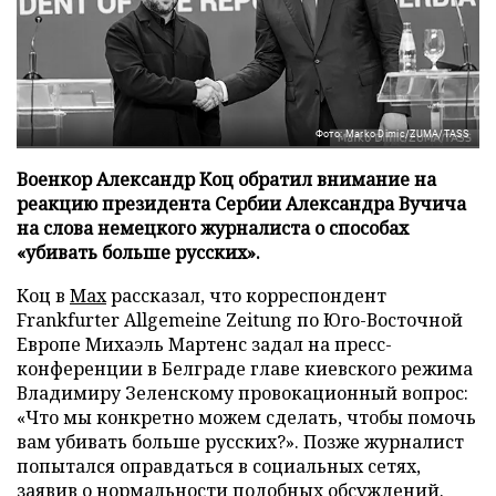
Фото: Marko Dimic/ZUMA/TASS
Военкор Александр Коц обратил внимание на
реакцию президента Сербии Александра Вучича
на слова немецкого журналиста о способах
«убивать больше русских».
Коц в
Мах
рассказал, что корреспондент
Frankfurter Allgemeine Zeitung по Юго-Восточной
Европе Михаэль Мартенс задал на пресс-
конференции в Белграде главе киевского режима
Владимиру Зеленскому провокационный вопрос:
«Что мы конкретно можем сделать, чтобы помочь
вам убивать больше русских?». Позже журналист
попытался оправдаться в социальных сетях,
заявив о нормальности подобных обсуждений.