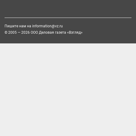
Пишите нам на
information@vz.ru
© 2005 — 2026 ООО Деловая газета «Взгляд»