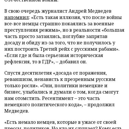
В свою очередь журналист Андрей Медведев
напомнил
: «Есть такая иллюзия, что после войны
все-все немцы страшно покаялись за военные
преступления режима», но в реальности «большая
часть просто затаились, поглубже запрятав
досаду и обиду из-за того, что не получилось у
них построить Третий рейх с русскими рабами».
«Если где и была серьезная историческая
рефлексия, то в ГДР», – добавил он.
Спустя десятилетия «досада от поражения,
реваншизм, ненависть к презренным русским
только росли». «Они, политики немецкие и
бизнес, улыбались и думали о том, когда смогут
нам отомстить. Ресентимент – это часть
немецкого политического кода», – продолжил
Медведев.
«Есть немало немцев, которые в ужасе от своей
прессы, политиков. Но кто их слушает? Кому есть