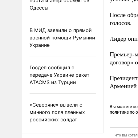
порта и энергообъектов
Одессы
После обр
голосов.
В МИД заявили о прямой
военной помощи Румынии
Лидер опп
Украине
Премьер-м
договор»
о
Госдеп сообщил о
передаче Украине ракет
Президент
ATACMS из Турции
Арменией 
«Северяне» вывели с
Вы можете к
минного поля пленных
политике по 
российских солдат