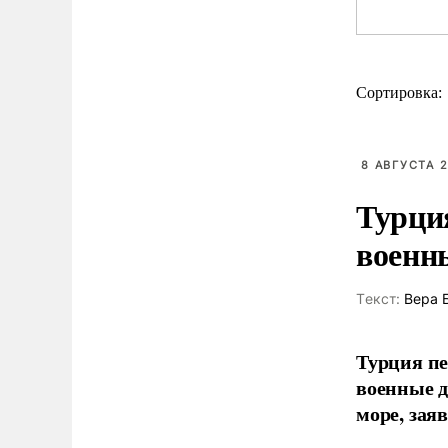
Сортировка:
8 АВГУСТА 2
Турци
военн
Tекст:
Вера 
Турция пе
военные д
море, зая