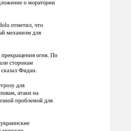
дложение о моратории
olu отметил, что
ый механизм для
 прекращения огня. По
али сторонам
 сказал Фидан.
угрозу для
ловам, атаки на
ьезной проблемой для
а украинские
м морских