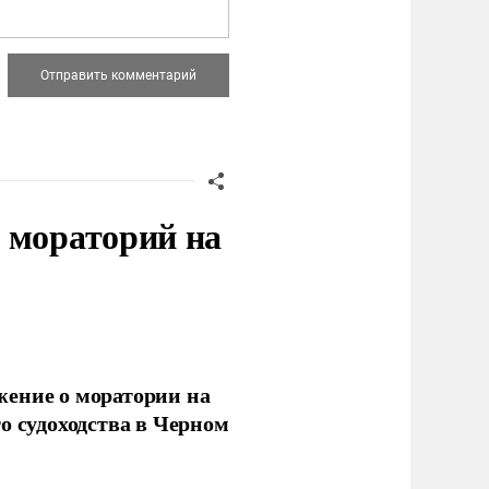
 мораторий на
жение о моратории на
о судоходства в Черном