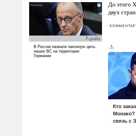
До этого 
и ее реализация радикально
двух стран
поднимет наши боевые
возможности.
КОММЕНТАРИ
Кто зака
Монако?
связь с 