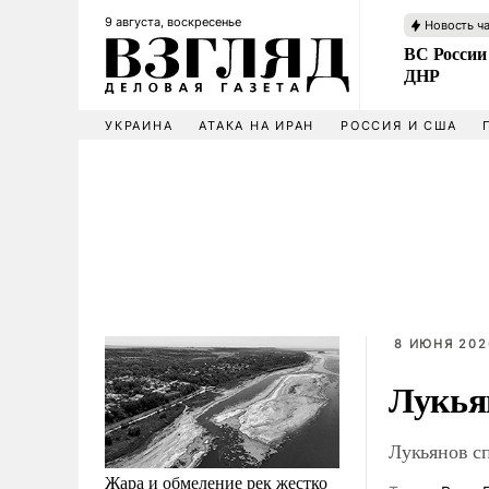
9 августа, воскресенье
Новость ч
ВС России
ДНР
УКРАИНА
АТАКА НА ИРАН
РОССИЯ И США
8 ИЮНЯ 202
Лукья
Лукьянов с
Жара и обмеление рек жестко