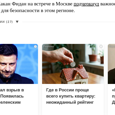
Хакан Фидан на встрече в Москве
подчеркнул
важнос
 для безопасности в этом регионе.
И (27)
▼
i
i
зал взрыв в
Где в России проще
«
 Появилась
всего купить квартиру:
п
Зеленским
неожиданный рейтинг
Д