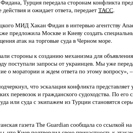
 Фидана, Турция передала сторонам конфликта пре
 действия и ожидает ответа, передает
ТАСС
.
ецкого МИД Хакан Фидан в интервью агентству Anad
кже предложила Москве и Киеву создать специальн
щения атак на торговые суда в Черном море.
али стороны к созданию механизма для объявления
оду поступали запросы от украинцев. Мы уже перед
ие о моратории и ждем ответа по этому вопросу», –
одчеркнул, что эскалация конфликта представляет 
их перевозок и гражданского судоходства. По его с
суда или суда с экипажем из Турции становятся сер
анская газета The Guardian сообщала со ссылкой н
ы, что Киев подтвердил свою причастность к атака