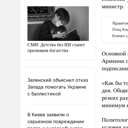
министр.
СМИ: Детство без ИИ станет
признаком богатства
Основной 
Армении с
подписани
Зеленский объяснил отказ
«Как бы т
Запада помогать Украине
дня. Общи
с баллистикой
резких ра
минимум н
В Киеве заявили о
Политолог 
серьезном повреждении
условия д