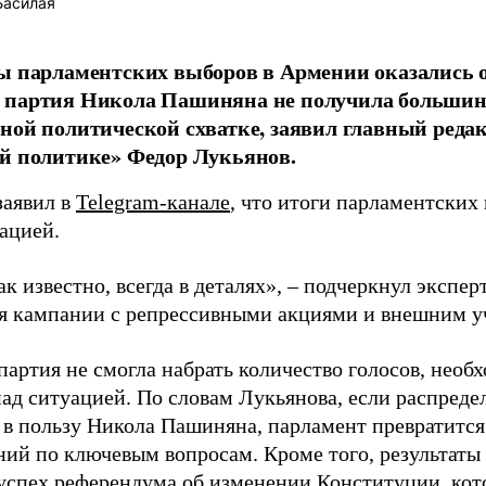
Басилая
ы парламентских выборов в Армении оказались
партия Никола Пашиняна не получила большинс
ной политической схватке, заявил главный реда
й политике» Федор Лукьянов.
заявил в
Telegram-канале
, что итоги парламентских
ацией.
ак известно, всегда в деталях», – подчеркнул экспер
я кампании с репрессивными акциями и внешним у
артия не смогла набрать количество голосов, необ
над ситуацией. По словам Лукьянова, если распреде
 в пользу Никола Пашиняна, парламент превратится
ний по ключевым вопросам. Кроме того, результаты 
успех референдума об изменении Конституции, кот