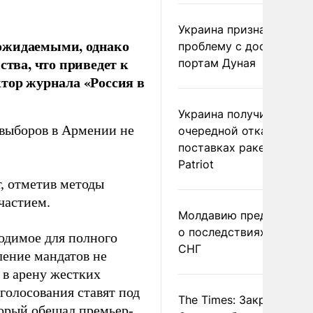
Украина признала
 ожидаемыми, однако
проблему с доступом к
тва, что приведет к
портам Дуная
ктор журнала «Россия в
Украина получила
 выборов в Армении не
очередной отказ в
поставках ракет для
Patriot
т, отметив методы
частием.
Молдавию предупреди
о последствиях выхода
ходимое для полного
СНГ
ление мандатов не
 в арену жестких
голосования ставят под
The Times: Закрытие
орый обещал премьер-