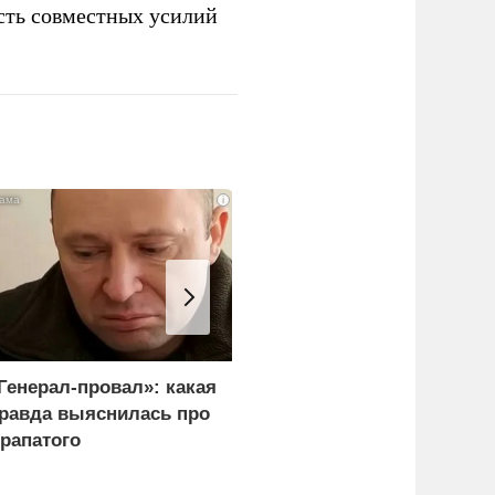
ть совместных усилий
i
Генерал-провал»: какая
Каким стал итог
равда выяснилась про
переговоров Лаврова и
рапатого
Рубио