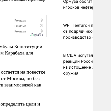
Ормуза обогатило новы
игроков нефтерынка
WP: Пентагон потребов
от подрядчиков ускори
производство оружия
еамбулы Конституции
м Карабаха для
В США испугались
реакции России и Кита
на истощение запасов
остается на повестке
оружия
 от Москвы, но без
в взаимосвязей как
 определить цели и