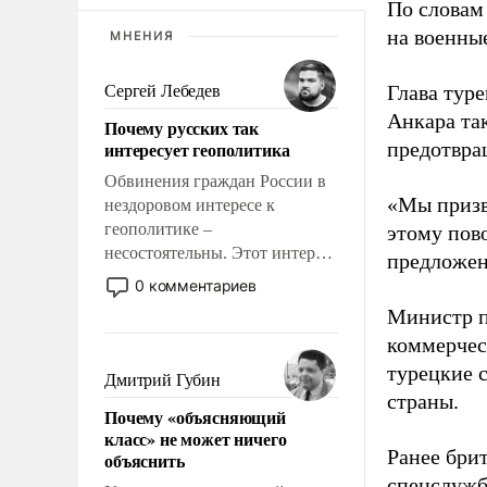
По словам
на военные
МНЕНИЯ
Глава тур
Сергей Лебедев
Анкара та
Почему русских так
интересует геополитика
предотвра
Обвинения граждан России в
«Мы призв
нездоровом интересе к
геополитике –
этому пов
несостоятельны. Этот интерес
предложен
рационален и прагматичен. Он
0 комментариев
обусловлен тысячелетним
Министр п
опытом выживания в крайне
коммерческ
непростых условиях и
турецкие 
фундаментальным знанием,
Дмитрий Губин
что мировая политика имеет
страны.
Почему «объясняющий
свойство заявляться на порог
класс» не может ничего
нашего дома.
Ранее брит
объяснить
спецслужб