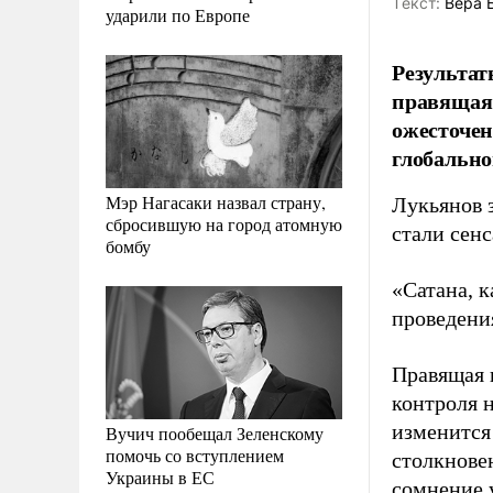
Tекст:
Вера 
ударили по Европе
Результат
правящая 
ожесточен
глобально
Мэр Нагасаки назвал страну,
Лукьянов 
сбросившую на город атомную
стали сенс
бомбу
«Сатана, к
проведени
Правящая п
контроля 
изменится
Вучич пообещал Зеленскому
помочь со вступлением
столкнове
Украины в ЕС
сомнение 