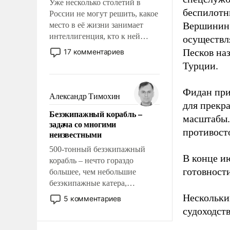
Уже несколько столетий в
беспилотн
России не могут решить, какое
Вершинин 
место в её жизни занимает
интеллигенция, кто к ней
осуществл
принадлежит, а кого из неё
Песков на
17 комментариев
исключили с правом
Турции.
восстановления и без оного. И
чем она отличается от просто
Фидан при
образованных людей. Иногда
Александр Тимохин
казалось, что эти вопросы
для прекр
Безэкипажный корабль –
решены раз и навсегда, но –
масштабы.
задача со многими
нет, не решены.
противосто
неизвестными
500-тонный безэкипажный
В конце и
корабль – нечто гораздо
готовност
большее, чем небольшие
безэкипажные катера,
применение которых уже
Нескольки
5 комментариев
стало обыденностью. Задача по
судоходств
созданию такого корабля очень
сложна и амбициозна. Однако