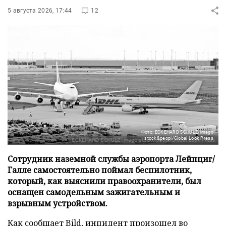
5 августа 2026, 17:44
12
Фото: ECKEHARD SCHULZ/imago
stock&peopl/Global Look Press
Сотрудник наземной службы аэропорта Лейпциг/
Галле самостоятельно поймал беспилотник,
который, как выяснили правоохранители, был
оснащен самодельным зажигательным и
взрывным устройством.
Как сообщает
Bild
, инцидент произошел во