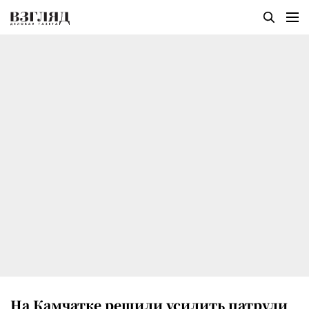
На Камчатке решили усилить патрули